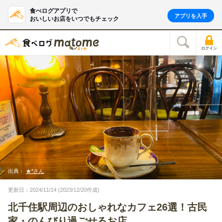
食べログアプリで
アプリを入手
おいしいお店をいつでもチェック
ログイン
出典：
★*さん
更新日：2024/11/14 (2023/12/20作成)
北千住駅周辺のおしゃれなカフェ26選！古民
家・のんびり過ごせるお店