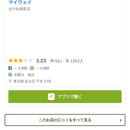
マイウェイ
北千住/喫茶店
3.23
54
1353
人
人
～￥999
～￥999
夜
昼
水曜日、祝日
の
の
金
金
東京都
足立区 千住 3-68
額
額
:
:
アプリで開く
このお店の口コミをすべて見る