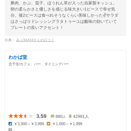
豚肉、かぶ、茄子、ほうれん草が入った自家製キッシュ。
卵の柔らかさと優しさを感じる味大きい1ピースで幸せ気
分。後2ピースは食べれそうなくらい美味しかった✌️サラダ
はさっぱりドレッシングラタトゥーユは酸味の効いていて
プレートの良いアクセント！
出典：
みぶ34243さんの口コミ
わかば堂
北千住/カフェ、バー、ダイニングバー
3.59
880
42981
人
人
￥3,000～￥3,999
￥1,000～￥1,999
夜
昼
-