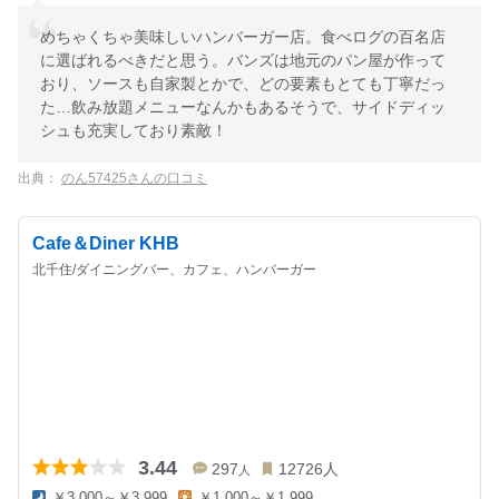
めちゃくちゃ美味しいハンバーガー店。食べログの百名店
に選ばれるべきだと思う。バンズは地元のパン屋が作って
おり、ソースも自家製とかで、どの要素もとても丁寧だっ
た…飲み放題メニューなんかもあるそうで、サイドディッ
シュも充実しており素敵！
出典：
のん57425さんの口コミ
Cafe＆Diner KHB
北千住/ダイニングバー、カフェ、ハンバーガー
3.44
297
12726
人
人
￥3,000～￥3,999
￥1,000～￥1,999