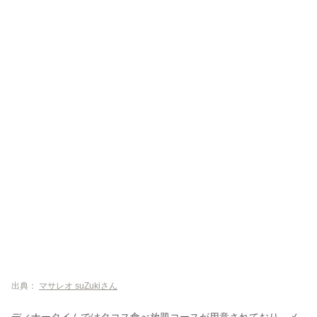
出典：
マサレオ suZukiさん
ディナータイムではタコス食べ放題コースが用意されており、メ