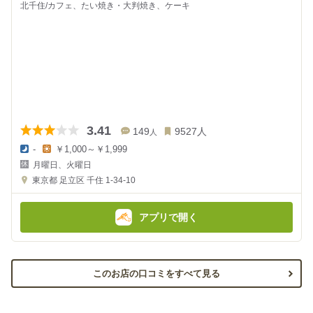
北千住/カフェ、たい焼き・大判焼き、ケーキ
3.41
149
9527
人
人
-
￥1,000～￥1,999
夜
昼
月曜日、火曜日
の
の
金
金
東京都
足立区 千住 1-34-10
額
額
:
:
アプリで開く
このお店の口コミをすべて見る