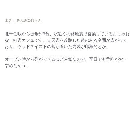
COFFEE STAND WAN
八重洲珈琲 千住中居町店
出典：
みぶ34243さん
AJO BASE
北千住エリアのおしゃれなカフェ！勉強や仕事がはかどるお店
北千住駅から徒歩約3分、駅近くの路地裏で営業しているおしゃれ
な一軒家カフェです。古民家を改装した趣のある空間が広がって
スロー ジェット コーヒー
おり、ウッドテイストの落ち着いた内装が印象的とか。
BUoY cafe
オープン時から列ができるほど人気なので、平日でも予約がおす
ジュースバー ロケット
すめだそう。
Sunny cafe