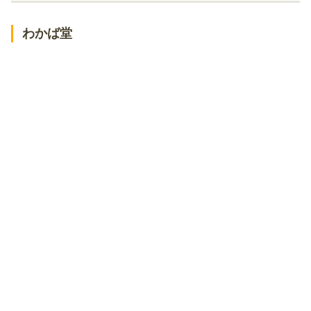
椿屋カフェ 北千住マルイ店
【駅チカ】北千住駅周辺のおしゃれなカフェ！勉強や仕事がはかど
わかば堂
るお店
ミバショウ 北千住マルイ店
LAU LAU LAMB
シカク
オリジナルパンケーキハウス ルミネ北千住店
北千住エリアのおしゃれなカフェ！古民家を改装したお店
KiKi北千住
あまーの あまーの
北千住エリアのおしゃれなカフェ！落ち着いた空間でゆっくりでき
るお店
千住宿 珈琲物語
TSUJI
コバ・ガーデン