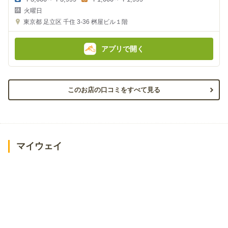
夜
昼
火曜日
の
の
金
金
東京都
足立区 千住 3-36
桝屋ビル１階
額
額
:
:
アプリで開く
このお店の口コミをすべて見る
マイウェイ