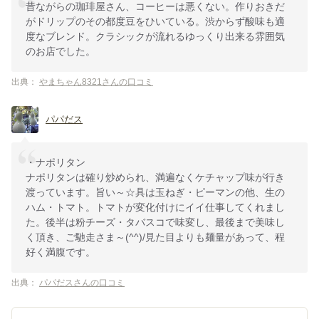
昔ながらの珈琲屋さん、コーヒーは悪くない。作りおきだ
がドリップのその都度豆をひいている。渋からず酸味も適
度なブレンド。クラシックが流れるゆっくり出来る雰囲気
のお店でした。
出典：
やまちゃん8321さんの口コミ
パパだス
・ナポリタン
ナポリタンは確り炒められ、満遍なくケチャップ味が行き
渡っています。旨い～☆具は玉ねぎ・ピーマンの他、生の
ハム・トマト。トマトが変化付けにイイ仕事してくれまし
た。後半は粉チーズ・タバスコで味変し、最後まで美味し
く頂き、ご馳走さま～(^^)/見た目よりも麺量があって、程
好く満腹です。
出典：
パパだスさんの口コミ