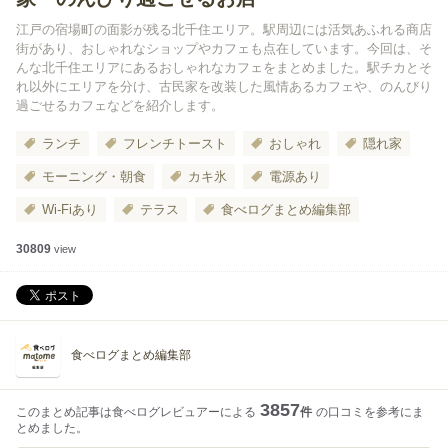
江戸の宿場町の面影が残る北千住エリア。駅周辺には活気あふれる商店
街があり、おしゃれなショップやカフェも点在しています。今回は、そ
んな北千住エリアにあるおしゃれなカフェをまとめました。駅チカとそ
れ以外にエリアを分け、古民家を改装した風情あるカフェや、のんびり
過ごせるカフェなどを紹介します。
ランチ
フレンチトースト
おしゃれ
隠れ家
モーニング・朝食
カキ氷
電源あり
Wi-Fiあり
テラス
食べログまとめ編集部
30809
view
食べログまとめ編集部
3857
このまとめ記事は食べログレビュアーによる
件
の口コミを参考にま
とめました。