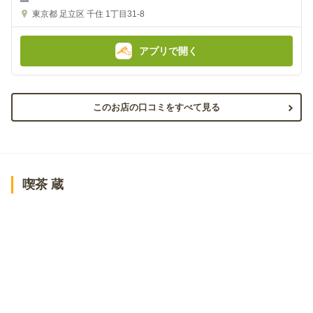
の
の
金
金
東京都
足立区 千住 1丁目31-8
額
額
:
:
アプリで開く
このお店の口コミをすべて見る
喫茶 蔵