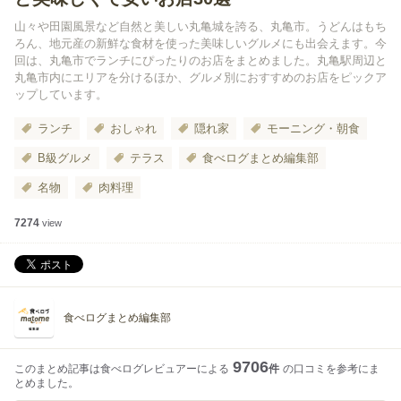
山々や田園風景など自然と美しい丸亀城を誇る、丸亀市。うどんはもち
ろん、地元産の新鮮な食材を使った美味しいグルメにも出会えます。今
回は、丸亀市でランチにぴったりのお店をまとめました。丸亀駅周辺と
丸亀市内にエリアを分けるほか、グルメ別におすすめのお店をピックア
ップしています。
ランチ
おしゃれ
隠れ家
モーニング・朝食
B級グルメ
テラス
食べログまとめ編集部
名物
肉料理
7274
view
食べログまとめ編集部
9706
このまとめ記事は食べログレビュアーによる
件
の口コミを参考にま
とめました。