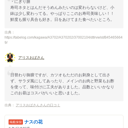
・にぎり膳
寿司ネタとはんだそうめんみたいのは変わらないけど、小
鉢は少し変わってる。やっぱりここのお寿司美味しい！！
鮮度も握り具合も好き。日をあけてまた食べたいところ。
出典：
https://tabelog.com/kagawa/A3702/A370202/37002104/dtlrvwlst/B45465664
9/
アリスおばさん
日替わり御膳ですが、カツオもただのお刺身として出さ
ず、サラダ風にしてあったり、メインのお肉と野菜もお酢
を使って、味付けに工夫がありました。品数といいかなり
このお昼はコスパがいいと思いました。
出典：
アリスおばさんさんの口コミ
ナスの花