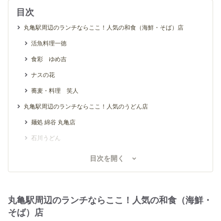
目次
丸亀駅周辺のランチならここ！人気の和食（海鮮・そば）店
活魚料理一徳
食彩 ゆめ吉
ナスの花
蕎麦・料理 笑人
丸亀駅周辺のランチならここ！人気のうどん店
麺処 綿谷 丸亀店
石川うどん
喰うかい
目次を開く
丸亀駅周辺のランチならここ！人気の肉料理店
骨付鳥 一鶴 丸亀本店
丸亀駅周辺のランチならここ！人気の和食（海鮮・
ふじむら精肉店
そば）店
正岡の焼肉レスト 本店