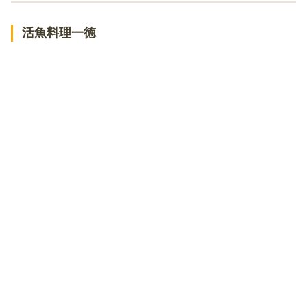
ぶつぎりたんちゃん 丸亀店
活魚料理一徳
丸亀駅周辺のランチならここ！食事ができる人気カフェ
カフェ・ラ・トープ
プティルーチェ
ヨーロピアン珈琲 長崎屋
富屋珈琲店
丸亀市内のランチならここ！人気のうどん店
中村うどん
純手打うどん よしや
うどん おかだ
なかむら
麦香
あやうた製麺
丸亀市内のランチならここ！人気のイタリアン