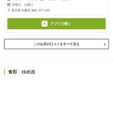
夜
昼
月曜日、火曜日
の
の
金
金
香川県
丸亀市 港町 307-100
額
額
:
:
アプリで開く
このお店の口コミをすべて見る
食彩 ゆめ吉