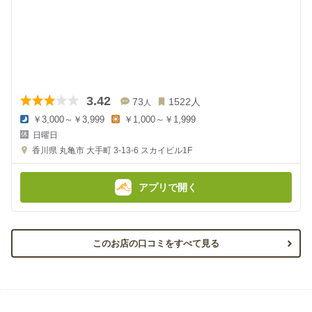
3.42
73
1522
人
人
￥3,000～￥3,999
￥1,000～￥1,999
夜
昼
日曜日
の
の
金
金
香川県
丸亀市 大手町 3-13-6
スカイビル1F
額
額
:
:
アプリで開く
このお店の口コミをすべて見る