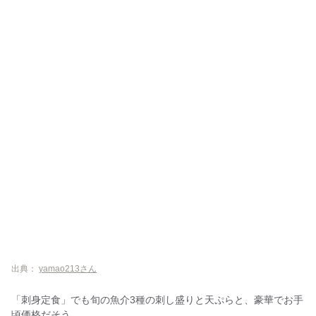
出典：
yamao213さん
「刺身定食」でも旬の魚介3種の刺し盛りと天ぷらと、豪華でお手
頃価格だそう。