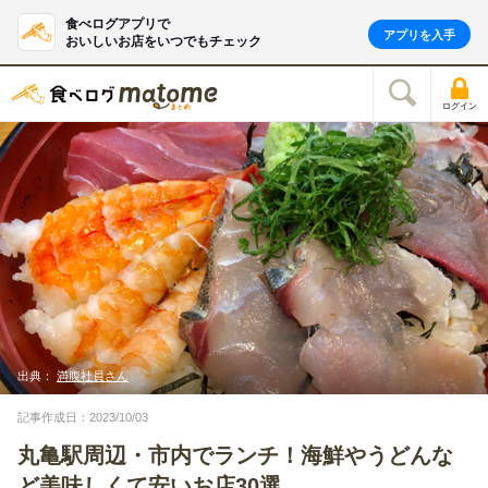
食べログアプリで
アプリを入手
おいしいお店をいつでもチェック
ログイン
出典：
満腹社員さん
記事作成日：2023/10/03
丸亀駅周辺・市内でランチ！海鮮やうどんな
ど美味しくて安いお店30選