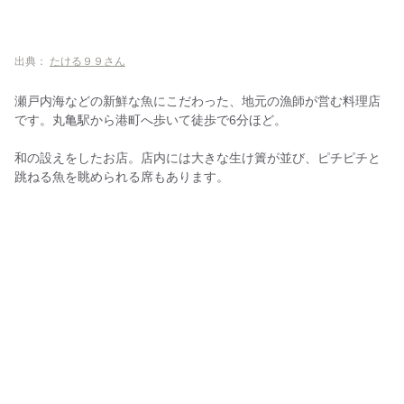
PIZZERIA CON CUORE
ながぐつ
出典：
たける９９さん
コーヴォ ウタヅ
瀬戸内海などの新鮮な魚にこだわった、地元の漁師が営む料理店
丸亀市内のランチならここ！人気のその他西洋料理店
です。丸亀駅から港町へ歩いて徒歩で6分ほど。
讃岐地人食堂旬菜 汐さぎ！ 庵
和の設えをしたお店。店内には大きな生け簀が並び、ピチピチと
Fille et fils
跳ねる魚を眺められる席もあります。
Mu
丸亀市内のランチならここ！食事ができる人気カフェ
グッドネイバーズコーヒー 丸亀店
ポンポン キッチン&カフェ
薔薇都