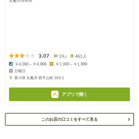
丸亀/日本料理
3.07
19
461
人
人
￥4,000～￥4,999
￥1,000～￥1,999
夜
昼
日曜日
の
の
金
金
香川県
丸亀市 西平山町 283-1
額
額
:
:
アプリで開く
このお店の口コミをすべて見る