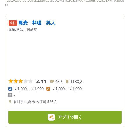
https://tabelog.com/kagawa/A3702/A370202/37007115/dtlrvwlst/B44753505
5/
蕎麦・料理 笑人
丸亀/そば、居酒屋
3.44
45
1130
人
人
￥1,000～￥1,999
￥1,000～￥1,999
夜
昼
-
の
の
金
金
香川県
丸亀市 柞原町 526-2
額
額
:
:
アプリで開く