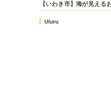
ame Cafe
【いわき市】海が見える
リュードゥサクラ
KAUAI CAFE 泉店
Uluru
Pfad
【いわき市】ランチが評判のおしゃれ
La Stanza
ブレイク 平本店
コーヒーモカージュ
クローバー テーブル
ハワイアンカフェ アイランドボウル
カフェリア
WaWa
グリルド トライアングル
キャビン