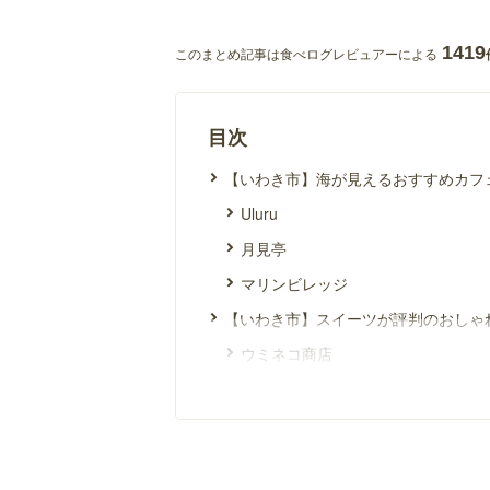
1419
このまとめ記事は食べログレビュアーによる
目次
【いわき市】海が見えるおすすめカフ
Uluru
月見亭
マリンビレッジ
【いわき市】スイーツが評判のおしゃ
ウミネコ商店
MOMO cafe
レッド&ブルーカフェ
コネッション