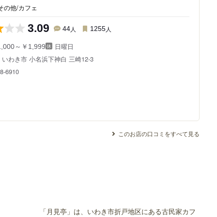
その他/カフェ
3.09
44
人
1255
人
日曜日
,000～￥1,999
県
いわき市 小名浜下神白 三崎12-3
8-6910
このお店の口コミをすべて見る
「月見亭」は、いわき市折戸地区にある古民家カフ