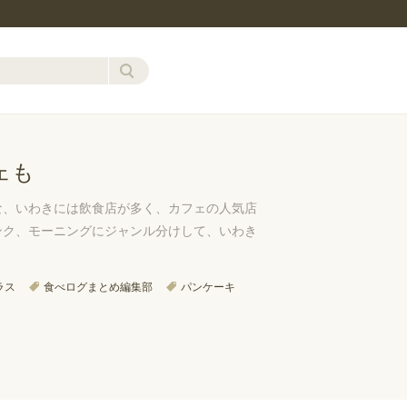
ェも
な、いわきには飲食店が多く、カフェの人気店
ンク、モーニングにジャンル分けして、いわき
ラス
食べログまとめ編集部
パンケーキ