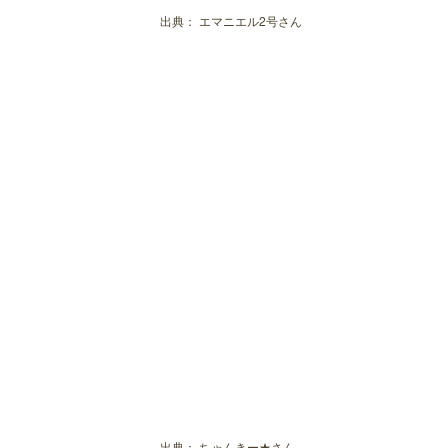
出典：
エマニエル2号さん
出典：
ちゃんきー★さん