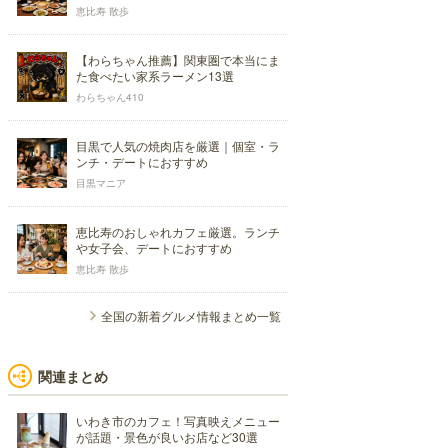
恵比寿 散歩
【わらちゃん推薦】関東圏で本当にま
た食べたい家系ラーメン13選
わらちゃん410
目黒で人気の焼肉店を厳選｜個室・ラ
ンチ・デートにおすすめ
目黒マニア
恵比寿のおしゃれカフェ厳選。ランチ
や女子会、デートにおすすめ
恵比寿 散歩
全国の新着グルメ情報まとめ一覧
関連まとめ
いわき市のカフェ！写真映えメニュー
が話題・景色が良いお店など30選