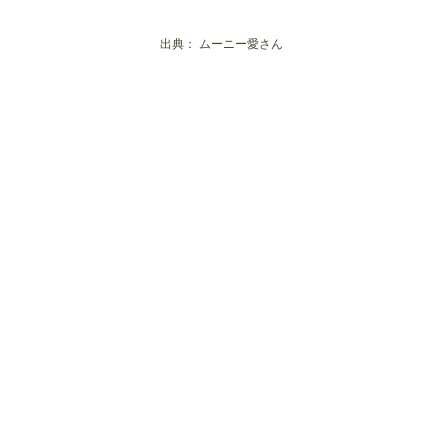
カフェ デル マール
【いわき市】コーヒーやドリンクが評
出典：
ムーニー愛さん
ブルー マグ コーヒー
ALAYA
ボウシ・コーヒー
音楽と珈琲の店 ソリスト
【いわき市】モーニングが評判のおし
ジュネス
純喫茶 風車