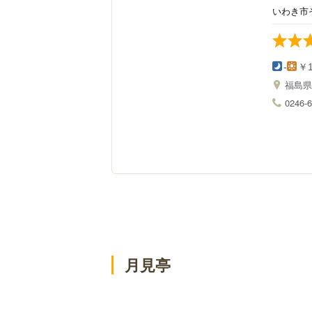
いわき市
-
￥1
福島
0246-6
月見亭