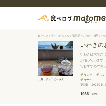
食べログ
食べログまとめ
福島県
いわき・相馬
い
いわきの
いわきは太平洋
が揃っています
でおすすめのカ
ランチ
フレ
出典：
チョコビーさん
ケーキ
更新日：2025/08/19 
19361
view