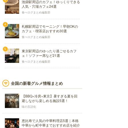
池袋駅周辺のカフェ！ゆっくりできる
人気・穴場カフェ24選
食べログまとめ編集部
札幌駅周辺でモーニング！早朝OKの
カフェ・喫茶店おすすめ30選
食べログまとめ編集部
東京駅周辺のゆったり過ごせるカフ
ェ！ソファー席など21選
食べログまとめ編集部
全国の新着グルメ情報まとめ
【BBQ×冷房×東京】暑すぎる夏を回
避しながら楽しめる施設5選！
味の言語化
恵比寿で人気の中華料理店5選｜本格
中華から町中華までおすすめ店を紹介