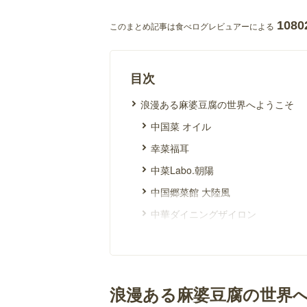
1080
このまとめ記事は食べログレビュアーによる
目次
浪漫ある麻婆豆腐の世界へようこそ
中国菜 オイル
幸菜福耳
中菜Labo.朝陽
中国郷菜館 大陸風
中華ダイニングザイロン
福龍園
金国
大阪中華サワダ飯店
浪漫ある麻婆豆腐の世界
四川麻婆専門店 ホントのしあわせ