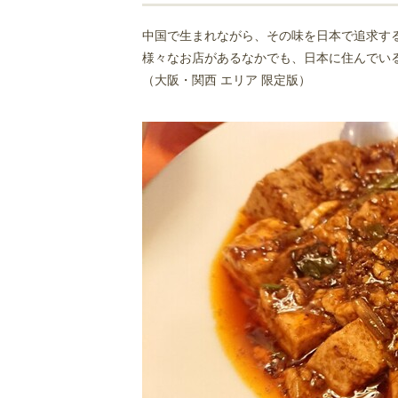
中国食府 双龍居 天満駅前店
中国で生まれながら、その味を日本で追求す
双龍居 池田町本店
様々なお店があるなかでも、日本に住んでい
南京町 花梨麻婆飯店
（大阪・関西 エリア 限定版）
中国名菜 陳麻婆豆腐 ルクアイーレ
味らい
百里香
獅子林
ライオン飯店
十八番 本店
あんかけ焼そば 陳麻婆豆腐 STORM
大阪王 京橋総本店
本格中国料理 華中苑