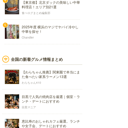
【東京都】北京ダックの美味しい中華
料理店！エリア別21選
食べログまとめ編集部
2025年度 横浜のマジでヤバイ冷やし
中華を探せ！
Chandler
全国の新着グルメ情報まとめ
【わらちゃん推薦】関東圏で本当にま
た食べたい家系ラーメン13選
わらちゃん410
目黒で人気の焼肉店を厳選｜個室・ラ
ンチ・デートにおすすめ
目黒マニア
恵比寿のおしゃれカフェ厳選。ランチ
や女子会、デートにおすすめ