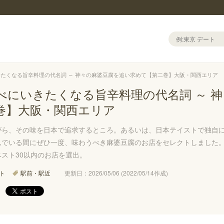
たくなる旨辛料理の代名詞 ～ 神々の麻婆豆腐を追い求めて【第二巻】大阪・関西エリア
べにいきたくなる旨辛料理の代名詞 ～ 
巻】大阪・関西エリア
がら、その味を日本で追求するところ。あるいは、日本テイストで独自
んでいる間にぜひ一度、味わうべき麻婆豆腐のお店をセレクトしました。
スト30以内のお店を選出。
ト
駅前・駅近
更新日：2026/05/06 (2022/05/14作成)