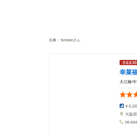
出典：
tomoecさん
幸菜
大江橋/
￥6,0
大阪
06-634