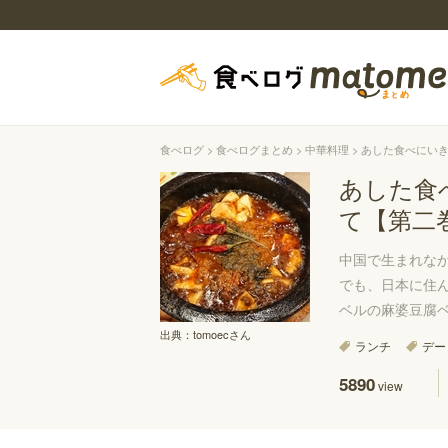
食べログ
食べログまとめ
中華料理
あした食べにいき
あした食
て【第二
中国で生まれな
でも、日本に住
ベルの麻婆豆腐ベ
出典：
tomoecさん
ランチ
デー
5890
view