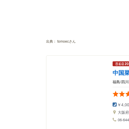
出典：
tomoecさん
中国菜
福島/四
￥4,0
大阪
06-644