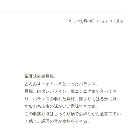
このお店の口コミをすべて見る
福耳式麻婆豆腐。
とろみ４・オイル６といったバランス。
豆腐、肉ダレがメイン、葉ニンニクまで入ってお
り、バランスの取れた具材。辣よりもはるかに麻、
すなわち山椒の味がいい意味できつめ。
この麻婆豆腐はじっくり鍋で炒めながら煮立ててい
く感じ。調理の音が食欲をそそる。