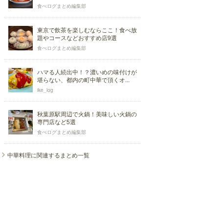
食べログまとめ編集部
東京で飲茶を楽しむならここ！食べ放
題やコースなどおすすめ店9選
食べログまとめ編集部
ハマる人続出中！？濃いめの味付けが
堪らない、都内の町中華で頂くオ...
ike_log
秋葉原駅周辺で火鍋！美味しい火鍋の
専門店など5選
食べログまとめ編集部
中華料理に関連するまとめ一覧