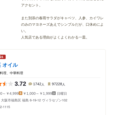
アクセント。
また別添の春雨サラダがキャベツ、人参、カイワレ
のみのマヨネーズあえでシンプルだが、口休めによ
い。
人気店である理由がよくよくわかる一皿。
 オイル
川料理、中華料理
3.72
1742
人
97228
人
日曜日
00～￥4,999
￥1,000～￥1,999
府
大阪市福島区 福島 6-19-12
ヴィラセゾン102
2-1115