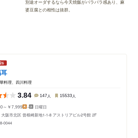
別途オーダするなら今天焼飯がパラパラ感あり、麻
婆豆腐との相性は抜群。
福耳
中華料理、四川料理
3.84
147
人
15533
人
日曜日
00～￥7,999
-
府
大阪市北区 曾根崎新地1-1-8
アストリアビル2号館 2F
8-0044