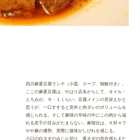
四川麻婆豆腐ランチ（小皿、スープ、御飯付き）。
ここの麻婆豆腐は、やはり店名からして、オイル・
とろみが、９・１くらい。豆腐メインの見栄えかと
思うが、一口すすると意外と肉ダレのボリュームを
感じられる。そして麻辣の辛味の中にこの肉から溢
れる若干の甘みがたまらない。麻辣比は、６対４で
やや麻の優勢、実際に後味がしびれを感じる。
小口の白ネギのみじん切り、青ネギの存在感もまた