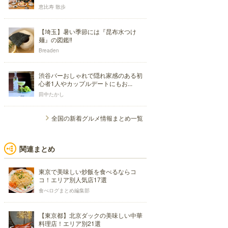
恵比寿 散歩
【埼玉】暑い季節には『昆布水つけ
麺』の図鑑‼
Breaden
渋谷バーおしゃれで隠れ家感のある初
心者1人やカップルデートにもお...
田中たかし
全国の新着グルメ情報まとめ一覧
関連まとめ
東京で美味しい炒飯を食べるならコ
コ！エリア別人気店17選
食べログまとめ編集部
【東京都】北京ダックの美味しい中華
料理店！エリア別21選