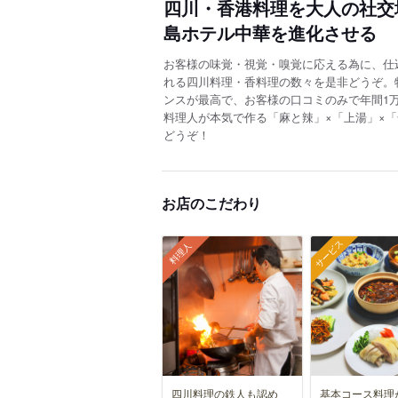
四川・香港料理を大人の社交
島ホテル中華を進化させる
お客様の味覚・視覚・嗅覚に応える為に、仕
れる四川料理・香料理の数々を是非どうぞ。
ンスが最高で、お客様の口コミのみで年間1
料理人が本気で作る「麻と辣」×「上湯」×
どうぞ！
お店のこだわり
サービス
料理人
四川料理の鉄人も認め
基本コース料理