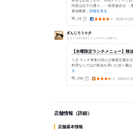
内容は以下の通り… ・前菜盛合せ ・
最強麻婆...
詳細を見る
2025/10 訪
？
18
ぎんじろう☆彡
口コミ 2,913件
フォロワー 2,061人
【水曜限定ランチメニュー】辣
☆彡 ランチ来客の殆どが麻婆豆腐を注
料理ならではの辣油を用いた担々麺は 常
る
2026/07
？
256
店舗情報（詳細）
店舗基本情報