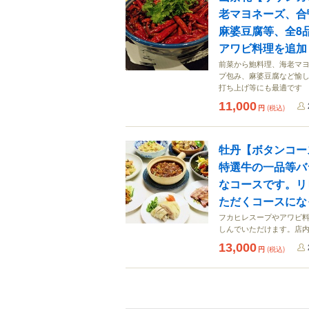
老マヨネーズ、合
麻婆豆腐等、全8
アワビ料理を追加
前菜から鮑料理、海老マ
プ包み、麻婆豆腐など愉し
打ち上げ等にも最適です
11,000
円
(税込)
牡丹【ボタンコー
特選牛の一品等バ
なコースです。リ
ただくコースにな
フカヒレスープやアワビ料
しんでいただけます。店内
13,000
円
(税込)