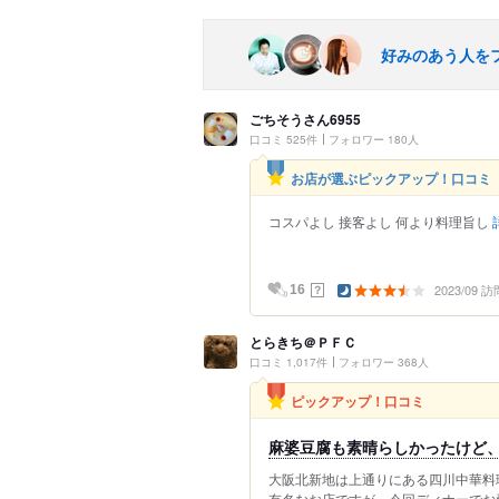
好みのあう人を
ごちそうさん6955
口コミ 525件
フォロワー 180人
お店が選ぶピックアップ！口コミ
コスパよし 接客よし 何より料理旨し
2023/09 訪
？
16
とらきち＠ＰＦＣ
口コミ 1,017件
フォロワー 368人
ピックアップ！口コミ
麻婆豆腐も素晴らしかったけど
大阪北新地は上通りにある四川中華料理
有名なお店ですが、今回ディナーでお邪