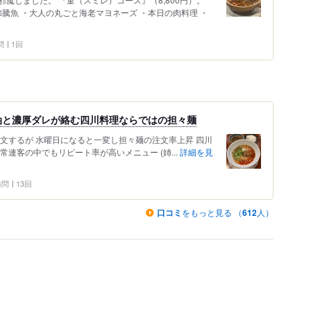
沸騰魚 ・大人の丸ごと海老マヨネーズ ・本日の肉料理 ・
問
1回
油と濃厚ダレが絡む四川料理ならではの担々麺
文するが 水曜日になると一変し担々麺の注文率上昇 四川
連客の中でもリピート率が高いメニュー (姉...
詳細を見
 訪問
13回
口コミ
をもっと見る （
612
人）