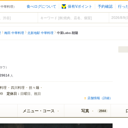
食べログについて
保有Vポイント
予約確認
行っ
（中華料理）
理
梅田 中華料理
北新地駅 中華料理
中菜Labo.朝陽
ヨウ）
29614
人
料理
四川料理
担々麺
定休日：
日曜日、祝日
99
店舗情報（詳細）
メニュー・コース
写真
2944