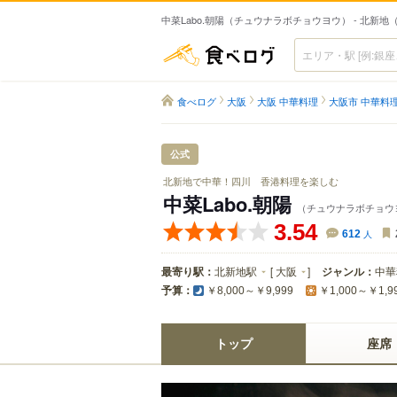
中菜Labo.朝陽（チュウナラボチョウヨウ） - 北新地
食べログ
食べログ
大阪
大阪 中華料理
大阪市 中華料
公式
北新地で中華！四川 香港料理を楽しむ
中菜Labo.朝陽
（チュウナラボチョウ
3.54
612
人
最寄り駅：
北新地駅
[
大阪
]
ジャンル：
中華
予算：
￥8,000～￥9,999
￥1,000～￥1,9
トップ
座席