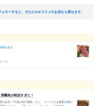
フォローすると、その人のオススメのお店から探せます。
詳細を見る
問
1回
、沸騰魚が絶品すぎた！
の名店『中菜Labo.朝陽』さん。 ランチでは麻婆豆腐が
魔しました。 『菫（スミレ）コース』（8,800円）。