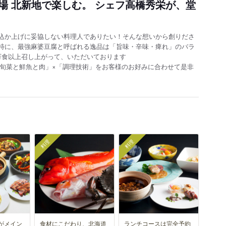
場 北新地で楽しむ。 シェフ高橋秀栄が、堂
込か上げに妥協しない料理人でありたい！そんな想いから創りださ
特に、最強麻婆豆腐と呼ばれる逸品は「旨味・辛味・痺れ」のバラ
万食以上召し上がって、いただいております
「旬菜と鮮魚と肉」×「調理技術」をお客様のお好みに合わせて是非
料理
料理
がメイン
食材にこだわり、北海道
ランチコースは完全予約