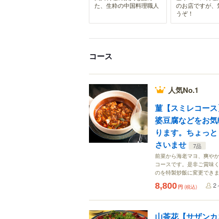
た、生粋の中国料理職人
のお店ですが、
うぞ！
コース
人気No.1
菫【スミレコース
婆豆腐などをお気
ります。ちょっと
さいませ
7品
前菜から海老マヨ、爽やか
コースです。是非ご賞味く
のを特製炒飯に変更できま
8,800
2
円
(税込)
山茶花【サザンカ