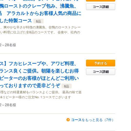
鴨ローストのクレープ包み、沸騰魚、
コース詳細
品 アラカルトからお客様人気の商品に
した特製コース
8品
ヨ、爽やかな辛さが特徴の沸騰魚、合鴨のローストクレー
い料理に仕上げた全8品のコースです。 会食や、社内の
2～28名様
ス】フカヒレスープや、アワビ料理、
予約する
ランス良くご提供。朝陽を楽しむお得
コース詳細
ピーターのお客様がほとんどご利用い
っておりますので是非どうぞ
8品
理などの特選素材をバランスよくご提供。 最高の味で楽
&リピーター様のご注文No. 1コースでございます
2～28名様
コース
をもっと見る（7件）