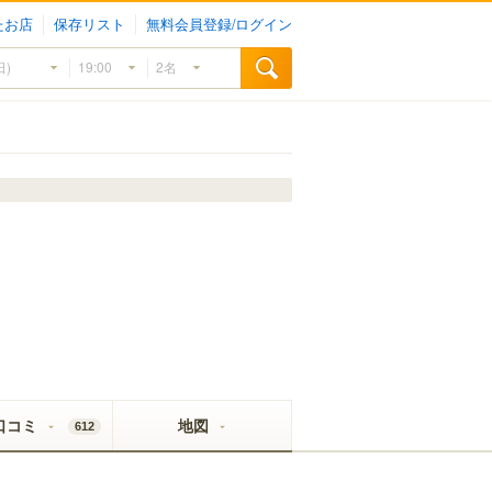
たお店
保存リスト
無料会員登録/ログイン
口コミ
地図
612