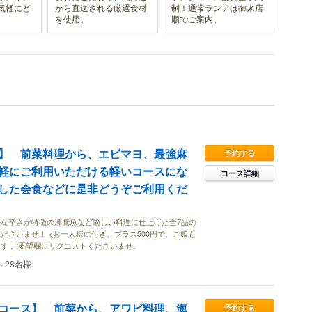
気軽にど
から直送される厳選食材
制！通常ランチは御来店
を使用。
順でご案内。
】 前菜料理から、エビマヨ、最強麻
予約する
軽にご利用いただける軽いコースにな
コース詳細
した会食などに是非どうぞご利用くだ
な辛さが特徴の沸騰魚など愉しい料理に仕上げた全7品の
ださいませ！ ※お一人様に付き、プラス500円で、ご飯も
す ご要望欄にリクエストくださいませ。
～28名様
コース】 前菜から、アワビ料理、海
予約する