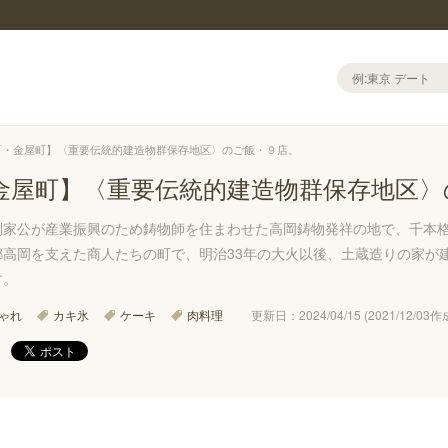
町・金屋町】〈重要伝統的建造物群保存地区〉のご飯・９店。
金屋町】〈重要伝統的建造物群保存地区〉
利家公が産業振興のため鋳物師を住まわせた高岡鋳物発祥の地で、千本
都高岡を支えた商人たちの町で、明治33年の大火以後、土蔵造りの家が
す。
ゃれ
カキ氷
ケーキ
肉料理
更新日：2024/04/15 (2021/12/03作