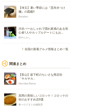
【埼玉】暑い季節には『昆布水つけ
麺』の図鑑‼
Breaden
渋谷バーおしゃれで隠れ家感のある初
心者1人やカップルデートにもお...
田中たかし
全国の新着グルメ情報まとめ一覧
関連まとめ
【富山】坂下町のちいさな商店街
「サカサカ」
Hannibal Barca
高岡の美味しいコロッケ！コロッケの
街のおすすめ店9選
食べログまとめ編集部