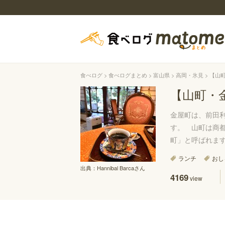
食べログ
食べログまとめ
富山県
高岡・氷見
【山
【山町・
金屋町は、前田
す。 山町は商
町」と呼ばれま
ランチ
おし
出典：
Hannibal Barcaさん
4169
view