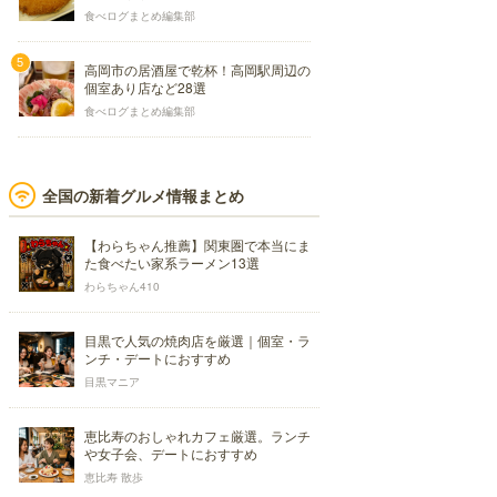
食べログまとめ編集部
高岡市の居酒屋で乾杯！高岡駅周辺の
個室あり店など28選
食べログまとめ編集部
全国の新着グルメ情報まとめ
【わらちゃん推薦】関東圏で本当にま
た食べたい家系ラーメン13選
わらちゃん410
目黒で人気の焼肉店を厳選｜個室・ラ
ンチ・デートにおすすめ
目黒マニア
恵比寿のおしゃれカフェ厳選。ランチ
や女子会、デートにおすすめ
恵比寿 散歩