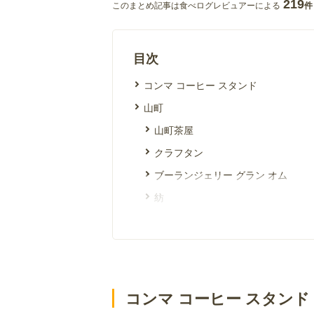
219
このまとめ記事は食べログレビュアーによる
件
目次
コンマ コーヒー スタンド
山町
山町茶屋
クラフタン
ブーランジェリー グラン オム
紡
金屋町
茶寮 和香
Soup&Cafe もやいこ
大寺幸八郎商店 茶房ギャラリーお
コンマ コーヒー スタンド
ラティスワーク ブリューイング タ