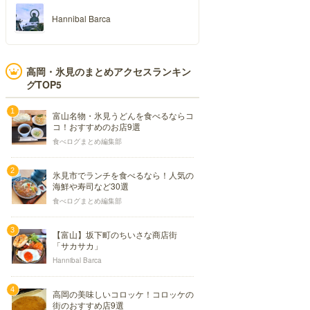
Hannibal Barca
高岡・氷見のまとめアクセスランキン
グTOP5
富山名物・氷見うどんを食べるならコ
コ！おすすめのお店9選
食べログまとめ編集部
氷見市でランチを食べるなら！人気の
海鮮や寿司など30選
食べログまとめ編集部
【富山】坂下町のちいさな商店街
「サカサカ」
Hannibal Barca
高岡の美味しいコロッケ！コロッケの
街のおすすめ店9選