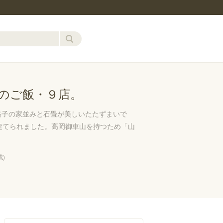
のご飯・９店。
格子の家並みと石畳が美しいたたずまいで
建てられました。高岡御車山を持つため「山
成)