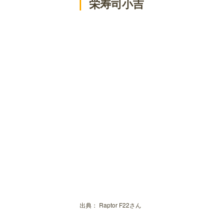
栄寿司小吉
出典：
Raptor F22さん