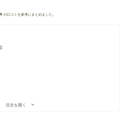
の口コミを参考にまとめました。
件
店
目次を開く
ェ・洋食店