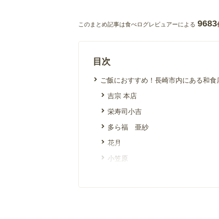
9683
このまとめ記事は食べログレビュアーによる
目次
ご飯におすすめ！長崎市内にある和食
吉宗 本店
栄寿司小吉
多ら福 亜紗
花月
小笠原
長崎卓袱浜勝
かにや 本店
ご飯におすすめ！長崎市内にあるカフ