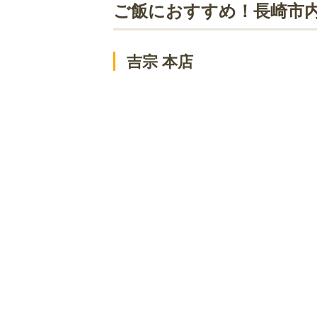
ツル茶ん
ご飯におすすめ！長崎市
アティック
コロッケ
吉宗 本店
銀嶺
プリムローズ
向日葵亭
レッケル
ご飯におすすめ！長崎市内にあるイタ
アマリアサロン ホテルモントレ長崎
ピアチェーヴォレ
ファミリア
ご飯におすすめ！長崎市内にある中華
江山楼 長崎中華街本店
四海樓