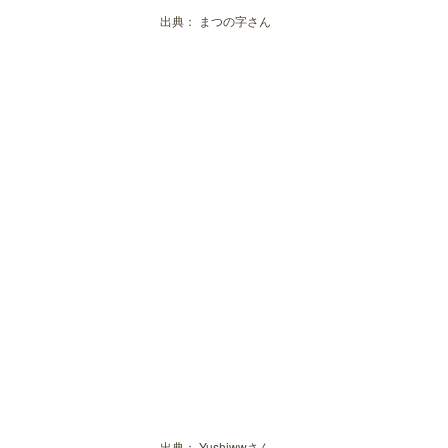
出典：
まつの字さん
出典：
Yushiwwさん