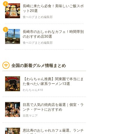
長崎に来たら必食！美味しいご飯スポ
ット20選
食べログまとめ編集部
長崎市のおしゃれなカフェ！時間帯別
のおすすめ店30選
食べログまとめ編集部
全国の新着グルメ情報まとめ
【わらちゃん推薦】関東圏で本当にま
た食べたい家系ラーメン13選
わらちゃん410
目黒で人気の焼肉店を厳選｜個室・ラ
ンチ・デートにおすすめ
目黒マニア
恵比寿のおしゃれカフェ厳選。ランチ