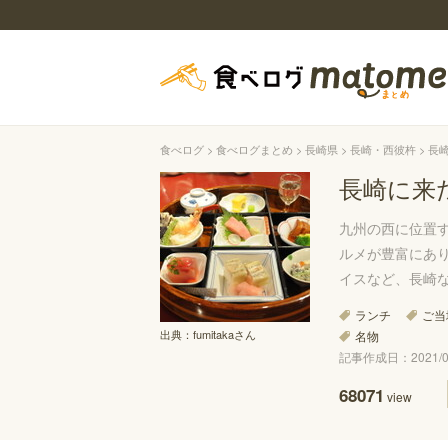
食べログ
食べログまとめ
長崎県
長崎・西彼杵
長
長崎に来
九州の西に位置
ルメが豊富にあ
イスなど、長崎
ランチ
ご当
出典：
fumitakaさん
名物
記事作成日：2021/09
68071
view