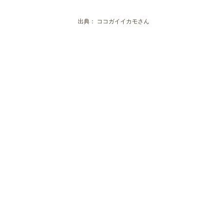
雲龍亭 本店
出典：
ココガイイカモさん