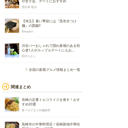
や女子会、デートにおすすめ
恵比寿 散歩
【埼玉】暑い季節には『昆布水つけ
麺』の図鑑‼
Breaden
渋谷バーおしゃれで隠れ家感のある初
心者1人やカップルデートにもお...
田中たかし
全国の新着グルメ情報まとめ一覧
関連まとめ
長崎の定番トルコライスを食す！おす
すめ20選
食べログまとめ編集部
長崎市の中華料理店！長崎新地中華街