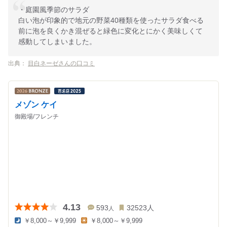
・庭園風季節のサラダ
白い泡が印象的で地元の野菜40種類を使ったサラダ食べる
前に泡を良くかき混ぜると緑色に変化とにかく美味しくて
感動してしまいました。
出典：
目白ネーゼさんの口コミ
メゾン ケイ
御殿場/フレンチ
4.13
593
32523
人
人
￥8,000～￥9,999
￥8,000～￥9,999