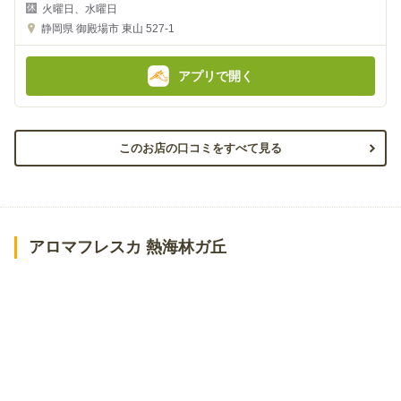
夜
昼
火曜日、水曜日
の
の
金
金
静岡県
御殿場市 東山 527-1
額
額
:
:
アプリで開く
このお店の口コミをすべて見る
アロマフレスカ 熱海林ガ丘