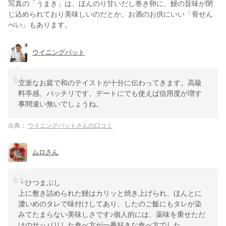
写真の「うまき」は、ほんのり甘いだし巻き卵に、鰻の旨味が閉
じ込められており美味しいのだとか。お酒のお供にいい「骨せん
べい」もあります。
ウイニングパット
立派なお庭で和のテイストが十分に伝わってきます。高級
料亭感、バッチリです。デートにでも使えば信用度が増す
事間違い無いでしょうね。
出典：
ウイニングパットさんの口コミ
ムロさん
・ひつまぶし
上に敷き詰められた鰻はカリッと焼き上げられ、ほんとに
濃いめのタレで味付けしてあり、したのご飯にもタレが染
みてたまらない美味しさです♪個人的には、薬味を乗せただ
けのサッパリした食べ方が一番好きな食べ方でした。