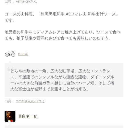
出典：
kenta-crvさん
コースの肉料理、「静岡黒毛和牛 A5フィレ肉 和牛出汁ソース」
です。
地元産の和牛をミディアムレアに焼き上げてあり、ソースで食べ
ても、柚子胡椒や西洋わさびで食べても美味しいのだそう。
mmat
とらやの敷地の一角、広大な駐車場、広大なエントラン
ス、平屋建てのシンプルながら瀟洒な建物、ダイニングル
ームの大きな前面ガラス越しに自分のハーブ畑、そして雄
大な富士山が裾野まで見渡すことが出来る。
出典：
mmatさんの口コミ
目白ネーゼ