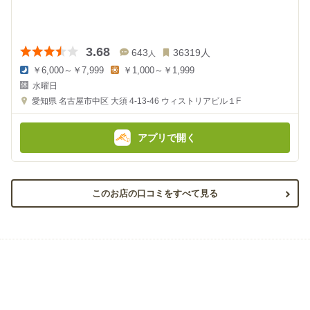
3.68
643
36319
人
人
￥6,000～￥7,999
￥1,000～￥1,999
夜
昼
水曜日
の
の
金
金
愛知県
名古屋市中区 大須 4-13-46
ウィストリアビル１F
額
額
:
:
アプリで開く
このお店の口コミをすべて見る