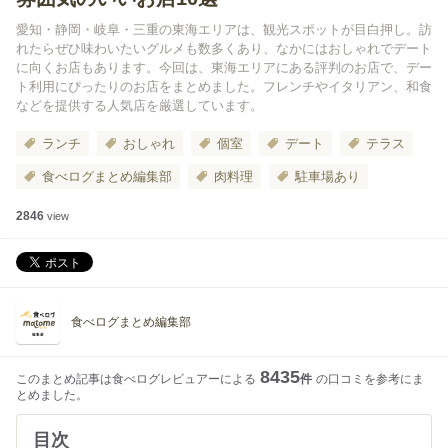
愛知・静岡・岐阜・三重の東海エリアは、観光スポットが目白押し。訪
れたらぜひ味わいたいグルメも数多くあり、なかにはおしゃれでデート
に向くお店もあります。今回は、東海エリアにある評判のお店で、デー
ト利用にぴったりのお店をまとめました。フレンチやイタリアン、和食
などを提供する人気店を厳選しています。
ランチ
おしゃれ
個室
デート
テラス
食べログまとめ編集部
肉料理
駐車場あり
2846
view
食べログまとめ編集部
8435
このまとめ記事は食べログレビュアーによる
件
の口コミを参考にま
とめました。
目次