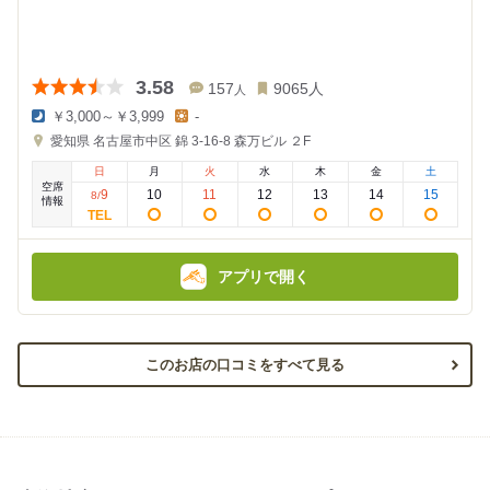
3.58
157
9065
人
人
￥3,000～￥3,999
-
夜
昼
愛知県
名古屋市中区 錦 3-16-8
森万ビル ２F
の
の
金
金
日
月
火
水
木
金
土
額
額
空席
:
:
9
10
11
12
13
14
15
8
/
情報
アプリで開く
このお店の口コミをすべて見る