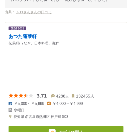
出典：
ムロさんさんの口コミ
あつた蓬莱軒
伝馬町/うなぎ、日本料理、海鮮
3.71
4288
132455
人
人
￥5,000～￥5,999
￥4,000～￥4,999
夜
昼
水曜日
の
の
金
金
愛知県
名古屋市熱田区 神戸町 503
額
額
:
: