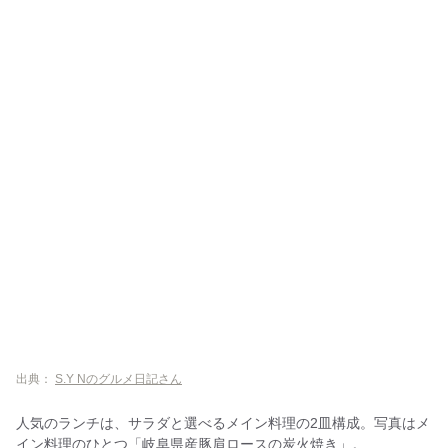
出典：
S.Y Nのグルメ日記さん
人気のランチは、サラダと選べるメイン料理の2皿構成。写真はメ
イン料理のひとつ「岐阜県産豚肩ロースの炭火焼き」。