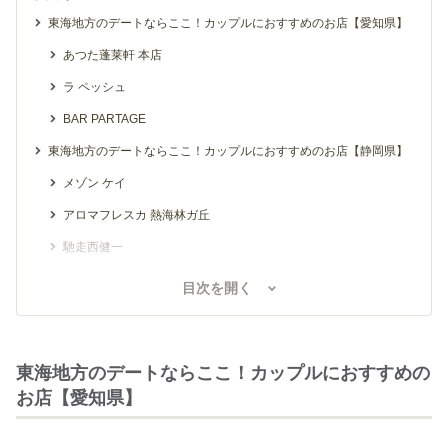
東海地方のデートならここ！カップルにおすすめのお店【愛知県】
あつた蓬莱軒 本店
ラ ペッシュ
BAR PARTAGE
東海地方のデートならここ！カップルにおすすめのお店【静岡県】
メゾン ケイ
アロマフレスカ 熱海林ガ丘
馳走西健一
東海地方のデートならここ！カップルにおすすめのお店【岐阜県】
目次を開く
洋食 つばき
Restaurant LE MiDi
東海地方のデートならここ！カップルにおすすめの
東海地方のデートならここ！カップルにおすすめのお店【三重県】
お店【愛知県】
hd'or
和田金