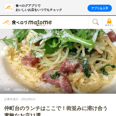
食べログアプリで
アプリを入手
おいしいお店をいつでもチェック
ログイン
出典：
cathlienさん
記事作成日：2021/05/13
仲町台のランチはここで！街並みに溶け合う
素敵なお店11選