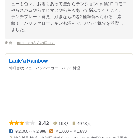
ューも色々、お酒もあって昼からテンションup(笑)ロコモコ
やらスパムやらマヒマヒやら色々あって悩んでるところ、
ランチプレート発見。好きなものを2種類食べられる！素
敵！！バッファローチキンも頼んで、ハワイ気分を満喫し
ました。
出典：
ramo-sanさんの口コミ
Laule'a Rainbow
仲町台/カフェ、ハンバーガー、ハワイ料理
3.43
198
4973
人
人
￥2,000～￥2,999
￥1,000～￥1,999
夜
昼