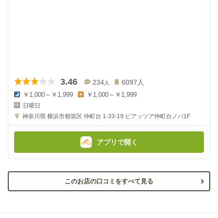
3.46
234
6097
人
人
￥1,000～￥1,999
￥1,000～￥1,999
夜
昼
日曜日
の
の
金
金
神奈川県
横浜市都筑区 仲町台 1-33-19
ピアッツア仲町台ノバ1F
額
額
:
:
アプリで開く
このお店の口コミをすべて見る