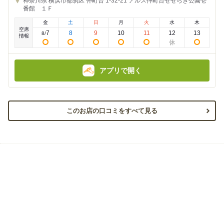
神奈川県
横浜市都筑区 仲町台 1-32-21
アルス仲町台せせらぎ公園壱
の
の
番館 １Ｆ
金
金
額
額
金
土
日
月
火
水
木
:
:
空席
7
8
9
10
11
12
13
8
/
情報
アプリで開く
このお店の口コミをすべて見る