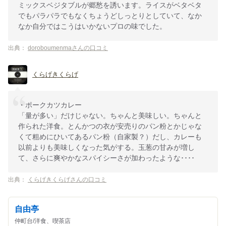
ミックスベジタブルが郷愁を誘います。ライスがベタベタ
でもパラパラでもなくちょうどしっとりとしていて、なか
なか自分ではこうはいかないプロの味でした。
出典：
doroboumenmaさんの口コミ
くらげきくらげ
・ポークカツカレー
「量が多い」だけじゃない。ちゃんと美味しい。ちゃんと
作られた洋食。とんかつの衣が安売りのパン粉とかじゃな
くて粗めにひいてあるパン粉（自家製？）だし、カレーも
以前よりも美味しくなった気がする。玉葱の甘みが増し
て、さらに爽やかなスパイシーさが加わったような････
出典：
くらげきくらげさんの口コミ
自由亭
仲町台/洋食、喫茶店