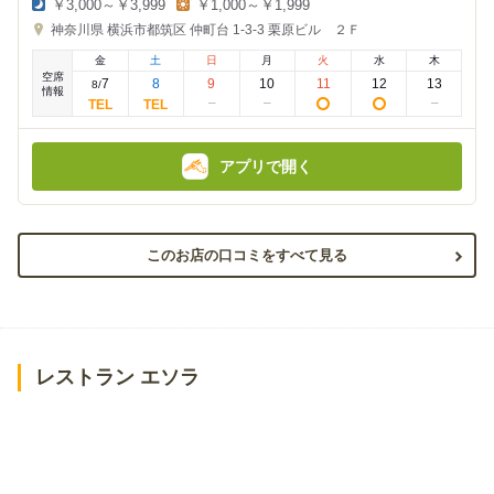
￥3,000～￥3,999
￥1,000～￥1,999
夜
昼
神奈川県
横浜市都筑区 仲町台 1-3-3
栗原ビル ２Ｆ
の
の
金
金
金
土
日
月
火
水
木
額
額
空席
:
:
7
8
9
10
11
12
13
8
/
情報
アプリで開く
このお店の口コミをすべて見る
レストラン エソラ