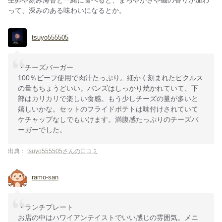
生卵や刻み海苔と一緒に食べると、まろやかさや磯の香りが加わ
って、深みのある味わいになるとか。
tsuyo555505
・チーズバーガー
100％ビーフ使用で肉汁たっぷり。細かく刻まれたピクルス
の量もちょうどいい。バンズはしっかり焼かれていて、下
部はカリカリで楽しい食感。もう少しチーズの量が多いと
嬉しいかな。セットのフライドポテトは味付けされていて
ケチャップなしでもいけます。満腹感たっぷりのチーズバ
ーガーでした。
出典：
tsuyo555505さんの口コミ
ramo-san
・ランチプレート
お店の中はハワイアンテイストでいい感じの雰囲気。メニ