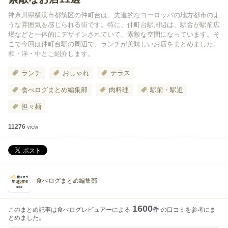
神奈川県横浜市都筑区の仲町台は、先進的なヨーロッパの地方都市のよ
うな雰囲気を感じられる街です。特に、仲町台駅周辺は、駅舎が駅前広
場などと一体的にデザインされていて、素敵な空間になっています。そ
こで今回は仲町台駅の周辺で、ランチが美味しいお店をまとめました。
和・洋・中とご紹介します。
ランチ
おしゃれ
テラス
食べログまとめ編集部
肉料理
駅前・駅近
担々麺
11276
view
食べログまとめ編集部
1600
このまとめ記事は食べログレビュアーによる
件
の口コミを参考にま
とめました。