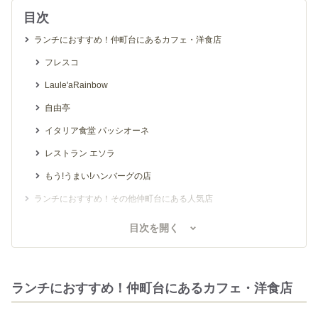
目次
ランチにおすすめ！仲町台にあるカフェ・洋食店
フレスコ
Laule'aRainbow
自由亭
イタリア食堂 パッシオーネ
レストラン エソラ
もう!うまい!ハンバーグの店
ランチにおすすめ！その他仲町台にある人気店
龍巳飯店
目次を開く
まぐろや
紅葉
ランチにおすすめ！仲町台にあるカフェ・洋食店
中華料理 唐園
鮨蔵