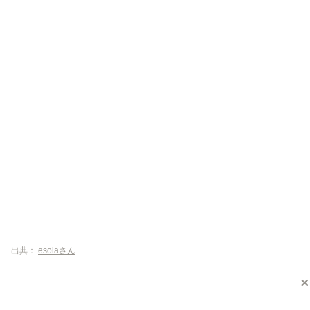
出典：
esolaさん
仲町台駅から徒歩5分。色使いなどがおしゃれな内装で、本場イタ
リアを訪れたような雰囲気の中食事が楽しめると評判のレストラ