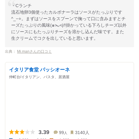
・Cランチ
流石地卵3個使ったカルボナーラはソースがたっぷりです
^_−⭐️。まずはソースをスプーンで掬って口に含みますとチ
ーズたっぷりの風味(๑˃̵ᴗ˂̵)‼️掛かっている下ろしチーズ以外
にソースにもたっぷりチーズを溶かし込んだ味です。また
生クリームでコクを出していると思います。
出典：
Mi.manさんの口コミ
イタリア食堂 パッシオーネ
仲町台/イタリアン、パスタ、居酒屋
3.39
99
3140
人
人