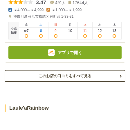
3.47
491
17644
人
人
￥4,000～￥4,999
￥1,000～￥1,999
夜
昼
神奈川県
横浜市都筑区 仲町台 1-33-31
の
の
金
金
金
土
日
月
火
水
木
額
額
空席
:
:
7
8
9
10
11
12
13
8
/
情報
アプリで開く
このお店の口コミをすべて見る
Laule'aRainbow