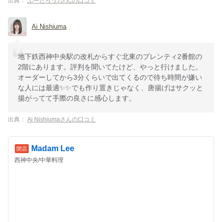
出典：
ぶーたろう♪さんの口コミ
Ai Nishiuma
地下鉄西神中央駅の改札からすぐ北東のプレンティ2番館の
2階にあります。評判を聞いてたけど、やっと行けました。
オーダーしてから3分くらいで出てくるので待ち時間が嫌い
な人には最適✨✨でも作り置きじゃなく、唐揚げはサクッと
揚がってて手際の良さに感心します。
出典：
Ai Nishiumaさんの口コミ
Madam Lee
西神中央/中華料理