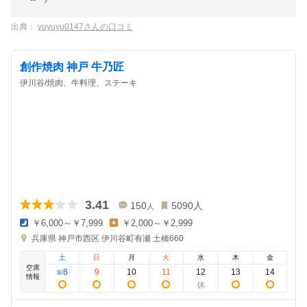
出典：
yuyuyu0147さんの口コミ
創作焼肉 神戸 牛乃匠
伊川谷/焼肉、牛料理、ステーキ
3.41
150
5090
人
人
￥6,000～￥7,999
￥2,000～￥2,999
夜
昼
兵庫県
神戸市西区 伊川谷町有瀬 土橋660
の
の
金
金
土
日
月
火
水
木
金
額
額
空席
:
:
8
9
10
11
12
13
14
8
/
情報