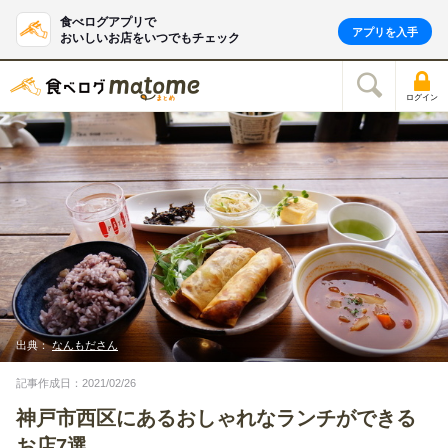
食べログアプリで
アプリを入手
おいしいお店をいつでもチェック
ログイン
出典：
なんもださん
記事作成日：2021/02/26
神戸市西区にあるおしゃれなランチができる
お店7選