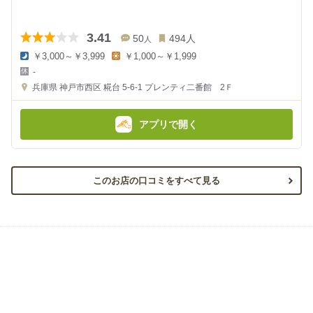
3.41
50
494
人
人
￥3,000～￥3,999
￥1,000～￥1,999
夜
昼
-
の
の
金
金
兵庫県
神戸市西区 糀台 5-6-1
プレンティ二番館 2Ｆ
額
額
:
:
アプリで開く
このお店の口コミをすべて見る