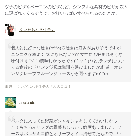
ツナのピザやベーコンのピザなど、シンプルな具材のピザが次々
に運ばれてくるそうで、お腹いっぱい食べられるのだとか。
くいだおれ学生テカ
個人的に好きな硬さ(o^^o)♡硬さは好みがありそうですが…
ニンニクが程よく,気にならないので女性にも好まれそうな
味付け♪( ´▽｀)美味しかったです( ´ ▽ ` )ﾉ♪と,ランチについ
てる食後のドリンク♡私は珈琲を選びましたが,紅茶・オレ
ンジグレープフルーツジュースから選べます(o^^o)
出典：
くいだおれ学生テカさんの口コミ
appleade
パスタに入ってた野菜がシャキシャキしてておいしかっ
た！もちろんサラダの野菜もしっかり鮮度ありました。ソ
ースはバルサミコ酢とオリーブオイル混ぜてたもので、い