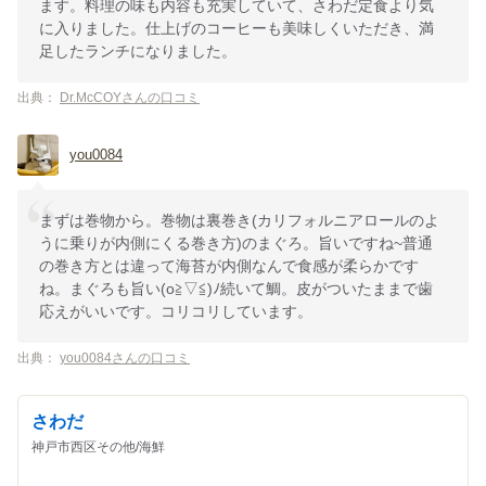
ます。料理の味も内容も充実していて、さわだ定食より気
に入りました。仕上げのコーヒーも美味しくいただき、満
足したランチになりました。
出典：
Dr.McCOYさんの口コミ
you0084
まずは巻物から。巻物は裏巻き(カリフォルニアロールのよ
うに乗りが内側にくる巻き方)のまぐろ。旨いですね~普通
の巻き方とは違って海苔が内側なんで食感が柔らかです
ね。まぐろも旨い(o≧▽≦)ﾉ続いて鯛。皮がついたままで歯
応えがいいです。コリコリしています。
出典：
you0084さんの口コミ
さわだ
神戸市西区その他/海鮮