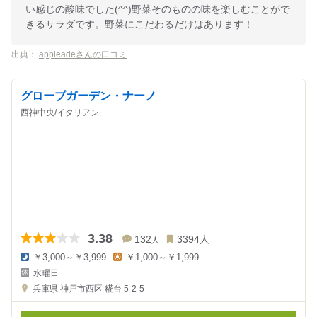
い感じの酸味でした(^^)野菜そのものの味を楽しむことがで
きるサラダです。野菜にこだわるだけはあります！
出典：
appleadeさんの口コミ
グローブガーデン・ナーノ
西神中央/イタリアン
3.38
132
3394
人
人
￥3,000～￥3,999
￥1,000～￥1,999
夜
昼
水曜日
の
の
金
金
兵庫県
神戸市西区 糀台 5-2-5
額
額
:
: