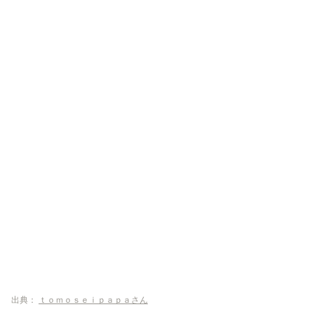
出典：
ｔｏｍｏｓｅｉｐａｐａさん