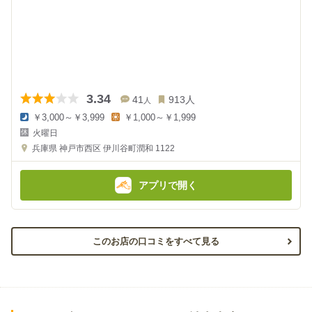
3.34
41
913
人
人
￥3,000～￥3,999
￥1,000～￥1,999
夜
昼
火曜日
の
の
金
金
兵庫県
神戸市西区 伊川谷町潤和 1122
額
額
:
:
アプリで開く
このお店の口コミをすべて見る