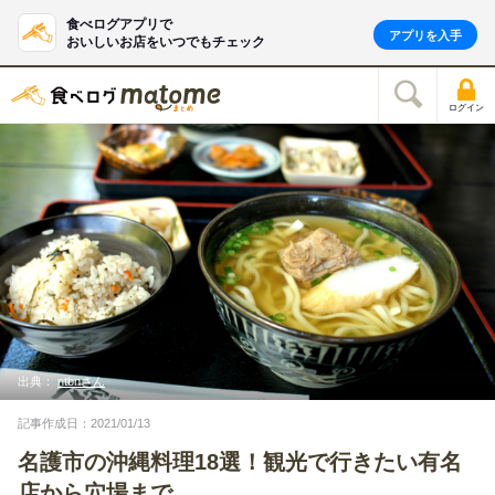
食べログアプリで
アプリを入手
おいしいお店をいつでもチェック
ログイン
出典：
ntbnさん
記事作成日：2021/01/13
名護市の沖縄料理18選！観光で行きたい有名
店から穴場まで