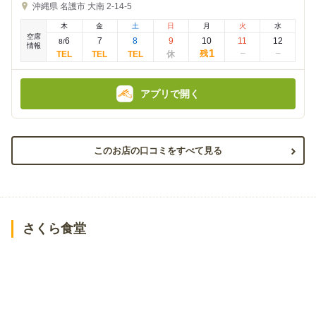
夜
昼
沖縄県
名護市 大南 2-14-5
の
の
金
金
木
金
土
日
月
火
水
額
額
空席
:
:
6
7
8
9
10
11
12
8
/
情報
1
残
アプリで開く
このお店の口コミをすべて見る
さくら食堂