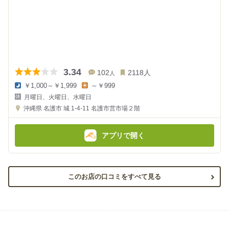
3.34
102
2118
人
人
￥1,000～￥1,999
～￥999
夜
昼
月曜日、火曜日、水曜日
の
の
金
金
沖縄県
名護市 城 1-4-11
名護市営市場２階
額
額
:
:
アプリで開く
このお店の口コミをすべて見る