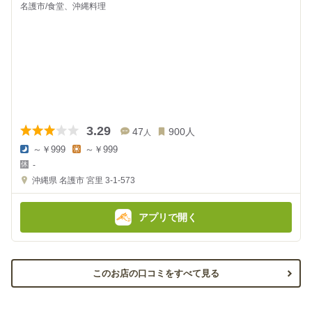
名護市/食堂、沖縄料理
3.29
47
900
人
人
～￥999
～￥999
夜
昼
-
の
の
金
金
沖縄県
名護市 宮里 3-1-573
額
額
:
:
アプリで開く
このお店の口コミをすべて見る