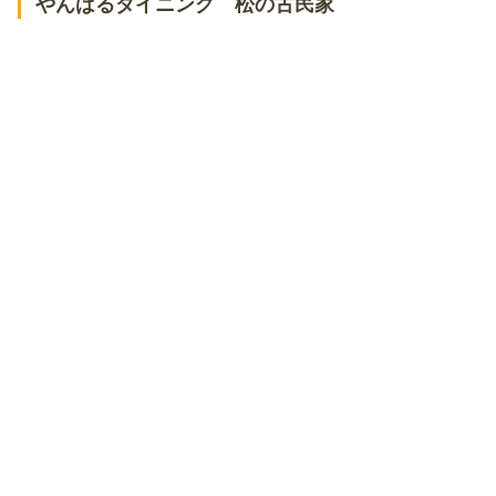
やんばるダイニング 松の古民家
ぬちぐすい
家守家
創食家 縁
コロンバン
おBAR
その他名護市にある沖縄料理のお店
和食レストラン 神着
ちゃんぷるーと沖縄そばの店 くすくす
あぶ