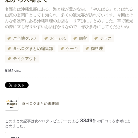
名護市は沖縄北部にある、海と緑が豊かな街。「やんばる」とよばれる
山原の玄関口としても知られ、多くの観光客が訪れています。今回はそ
んな名護市にある沖縄料理のお店をエリア別にまとめました。車で観光
の際に立ち寄りやすいお店ばかりなので、ぜひ参考にしてくださいね。
ご当地グルメ
おしゃれ
個室
テラス
食べログまとめ編集部
ケーキ
肉料理
テイクアウト
9162
view
食べログまとめ編集部
3349
このまとめ記事は食べログレビュアーによる
件
の口コミを参考にま
とめました。