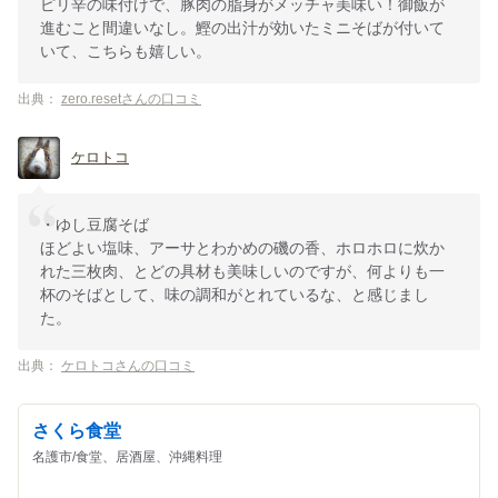
ピリ辛の味付けで、豚肉の脂身がメッチャ美味い！御飯が
進むこと間違いなし。鰹の出汁が効いたミニそばが付いて
いて、こちらも嬉しい。
出典：
zero.resetさんの口コミ
ケロトコ
・ゆし豆腐そば
ほどよい塩味、アーサとわかめの磯の香、ホロホロに炊か
れた三枚肉、とどの具材も美味しいのですが、何よりも一
杯のそばとして、味の調和がとれているな、と感じまし
た。
出典：
ケロトコさんの口コミ
さくら食堂
名護市/食堂、居酒屋、沖縄料理