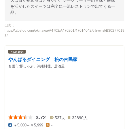
スは目が覚めるほど爽やか。シークヮーサーの甘味と酸味
を活かしたスイーツは完全に一流レストランで出てくる一
品。
出典：
https://tabelog.com/okinawa/A4702/A470201/47014042/dtlrvwlst/B30277019
3/
やんばるダイニング 松の古民家
名護市/豚しゃぶ、沖縄料理、居酒屋
3.72
537
32890
人
人
￥5,000～￥5,999
-