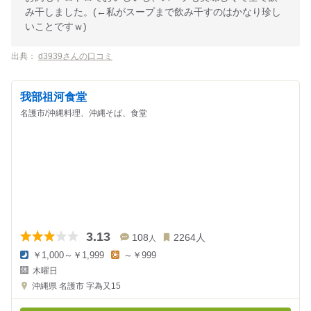
み干しました。(←私がスープまで飲み干すのはかなり珍し
いことですｗ)
出典：
d3939さんの口コミ
我部祖河食堂
名護市/沖縄料理、沖縄そば、食堂
3.13
108
2264
人
人
￥1,000～￥1,999
～￥999
夜
昼
木曜日
の
の
金
金
沖縄県
名護市 字為又15
額
額
:
: