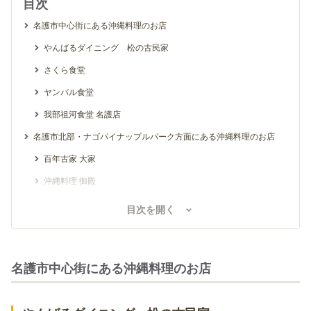
目次
名護市中心街にある沖縄料理のお店
やんばるダイニング 松の古民家
さくら食堂
ヤンバル食堂
我部祖河食堂 名護店
名護市北部・ナゴパイナップルパーク方面にある沖縄料理のお店
百年古家 大家
沖縄料理 御殿
名護市南部・東江海岸方面にある沖縄料理のお店
目次を開く
真南風
美ら花 別邸
名護市中心街にある沖縄料理のお店
おばぁの家
名護曲レストラン