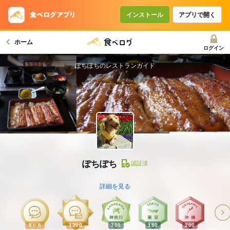
インストール
アプリで開く
ホーム
ログイン
ぽちぽちのレストランガイド
ぽちぽち
認証済
詳細を見る
8
1200
700
150
200
か月