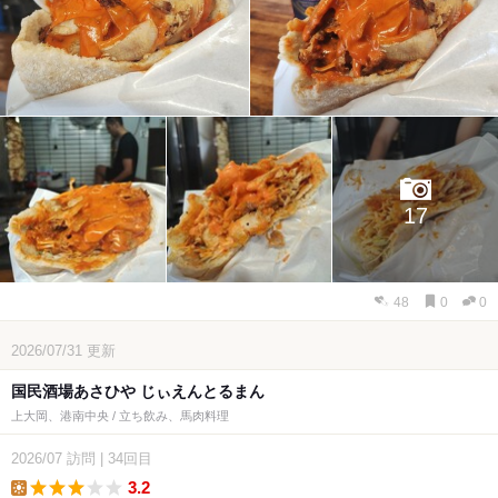
17
48
0
0
2026/07/31
更新
国民酒場あさひや じぃえんとるまん
上大岡、港南中央 / 立ち飲み、馬肉料理
2026/07
訪問
|
34回目
3.2