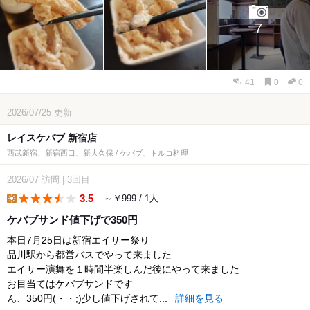
7
41
0
0
2026/07/25
更新
レイスケバブ 新宿店
西武新宿、新宿西口、新大久保 / ケバブ、トルコ料理
2026/07
訪問
|
3回目
3.5
～￥999 / 1人
lunch
ケバブサンド値下げで350円
本日7月25日は新宿エイサー祭り
品川駅から都営バスでやって来ました
エイサー演舞を１時間半楽しんだ後にやって来ました
お目当てはケバブサンドです
ん、350円(・・;)少し値下げされて...
詳細を見る