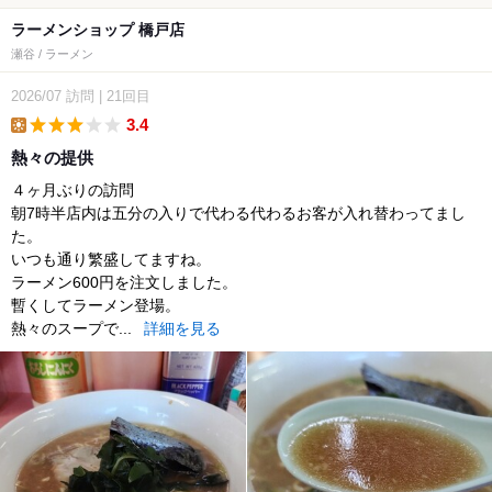
ラーメンショップ 橋戸店
瀬谷 / ラーメン
2026/07
訪問
|
21回目
3.4
lunch
熱々の提供
４ヶ月ぶりの訪問
朝7時半店内は五分の入りで代わる代わるお客が入れ替わってまし
た。
いつも通り繁盛してますね。
ラーメン600円を注文しました。
暫くしてラーメン登場。
熱々のスープで...
詳細を見る