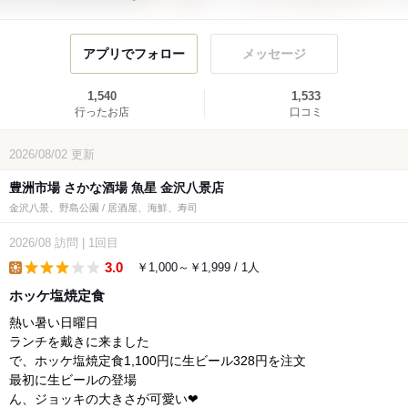
アプリでフォロー
メッセージ
1,540
1,533
行ったお店
口コミ
2026/08/02
更新
豊洲市場 さかな酒場 魚星 金沢八景店
金沢八景、野島公園 / 居酒屋、海鮮、寿司
2026/08
訪問
|
1回目
3.0
￥1,000～￥1,999 / 1人
lunch
ホッケ塩焼定食
熱い暑い日曜日
ランチを戴きに来ました
で、ホッケ塩焼定食1,100円に生ビール328円を注文
最初に生ビールの登場
ん、ジョッキの大きさが可愛い❤