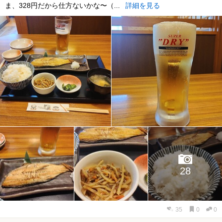
ま、328円だから仕方ないかな〜（...
詳細を見る
28
35
0
0