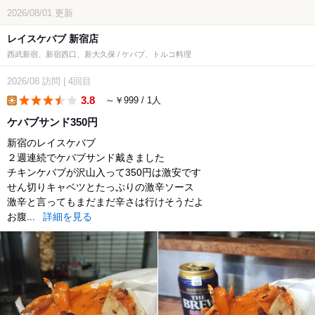
2026/08/01
更新
レイスケバブ 新宿店
西武新宿、新宿西口、新大久保 / ケバブ、トルコ料理
2026/08
訪問
|
4回目
3.8
～￥999 / 1人
lunch
ケバブサンド350円
新宿のレイスケバブ
２週連続でケバブサンド戴きました
チキンケバブが沢山入って350円は激安です
せん切りキャベツとたっぷりの激辛ソース
激辛と言ってもまだまだ辛さは行けそうだよ
お腹...
詳細を見る