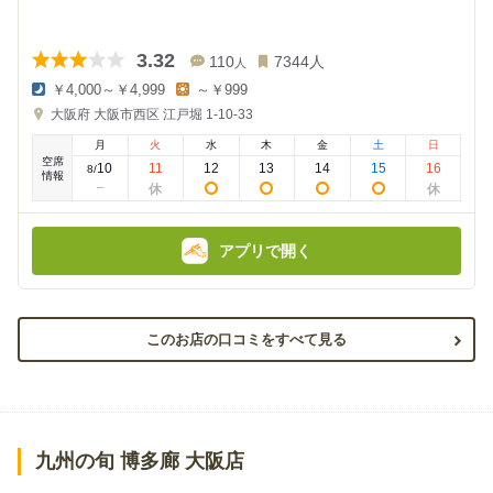
3.32
110
7344
人
人
￥4,000～￥4,999
～￥999
夜
昼
大阪府
大阪市西区 江戸堀 1-10-33
の
の
金
金
月
火
水
木
金
土
日
額
額
空席
:
:
10
11
12
13
14
15
16
8
/
情報
アプリで開く
このお店の口コミをすべて見る
九州の旬 博多廊 大阪店