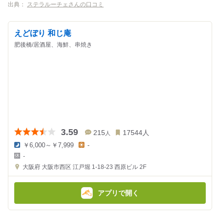
出典：
ステラルーチェさんの口コミ
えどぼり 和じ庵
肥後橋/居酒屋、海鮮、串焼き
3.59
215
17544
人
人
￥6,000～￥7,999
-
夜
昼
-
の
の
金
金
大阪府
大阪市西区 江戸堀 1-18-23
西原ビル 2F
額
額
:
:
アプリで開く