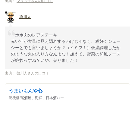
出典：
マリっ子さんの口コミ
魯川人
・ホホ肉のレアステーキ
赤い汁が大量に見え隠れするわけじゃなく、程好くジュー
シーとでも言いましょうか？（イミフ！）低温調理したか
のような火の入り方なんよな！加えて、野菜の和風ソース
が絶妙っすね？いや、参りました！
出典：
魯川人さんの口コミ
うまいもんや心
肥後橋/居酒屋、海鮮、日本酒バー