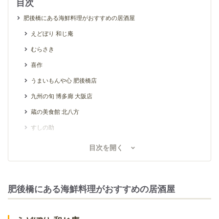
目次
肥後橋にある海鮮料理がおすすめの居酒屋
えどぼり 和じ庵
むらさき
喜作
うまいもんや心 肥後橋店
九州の旬 博多廊 大阪店
蔵の美食館 北八方
すしの助
肥後橋にある焼鳥がおすすめの居酒屋
目次を開く
肥後橋南蛮亭
やきとり ばかや
肥後橋にある海鮮料理がおすすめの居酒屋
ひっとべ
肥後橋にあるおでんがおすすめの居酒屋