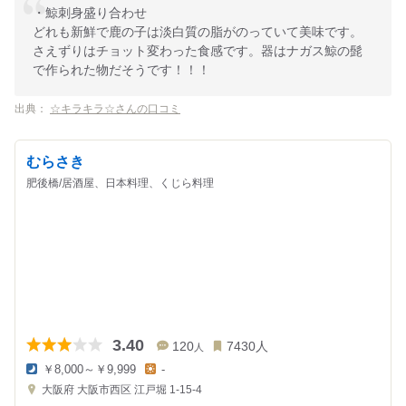
・鯨刺身盛り合わせ
どれも新鮮で鹿の子は淡白質の脂がのっていて美味です。
さえずりはチョット変わった食感です。器はナガス鯨の髭
で作られた物だそうです！！！
出典：
☆キラキラ☆さんの口コミ
むらさき
肥後橋/居酒屋、日本料理、くじら料理
3.40
120
7430
人
人
￥8,000～￥9,999
-
夜
昼
大阪府
大阪市西区 江戸堀 1-15-4
の
の