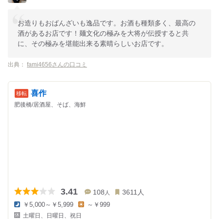
お造りもおばんざいも逸品です。お酒も種類多く、最高の
酒があるお店です！麺文化の極みを大将が伝授すると共
に、その極みを堪能出来る素晴らしいお店です。
出典：
fami4656さんの口コミ
喜作
肥後橋/居酒屋、そば、海鮮
3.41
108
3611
人
人
￥5,000～￥5,999
～￥999
夜
昼
土曜日、日曜日、祝日
の
の