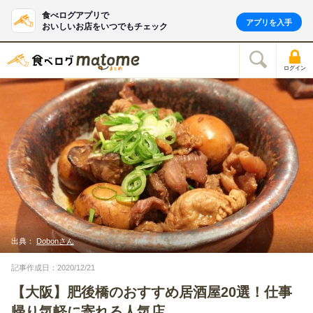
食べログアプリで
アプリを入手
おいしいお店をいつでもチェック
ログイン
出典：
Dobonさん
記事作成日：2020/12/21
【大阪】肥後橋のおすすめ居酒屋20選！仕事
帰り気軽に寄れる人気店