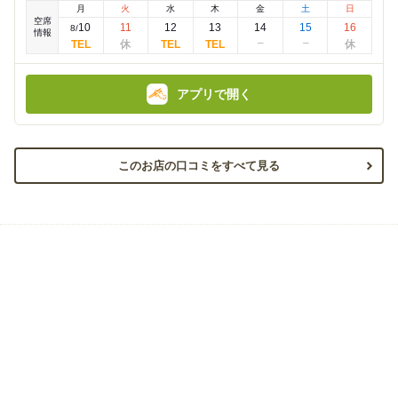
金
金
月
火
水
木
金
土
日
額
額
空席
:
:
10
11
12
13
14
15
16
8
/
情報
アプリで開く
このお店の口コミをすべて見る