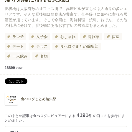
肥後橋は大阪有数のオフィス街で、高層ビルが立ち並ぶ人通りの多いエ
リアです。そんな肥後橋は飲食店が豊富で、仕事帰りに気軽に寄れる居
酒屋が揃っています。そこで今回は、海鮮料理、焼鳥、おでん、その他
の料理に分けて、肥後橋にあるおすすめの居酒屋をまとめました。
ランチ
女子会
おしゃれ
隠れ家
個室
デート
テラス
食べログまとめ編集部
一人飲み
名物
18899
view
食べログまとめ編集部
4191
このまとめ記事は食べログレビュアーによる
件
の口コミを参考にま
とめました。