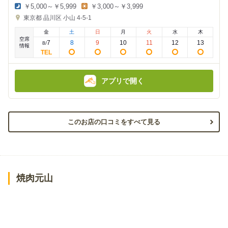
￥5,000～￥5,999
￥3,000～￥3,999
夜
昼
東京都
品川区 小山 4-5-1
の
の
金
金
金
土
日
月
火
水
木
額
額
空席
:
:
7
8
9
10
11
12
13
8
/
情報
アプリで開く
このお店の口コミをすべて見る
焼肉元山