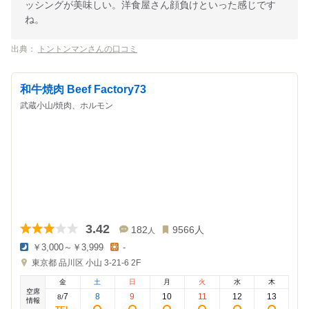
ッシングが美味しい。洋食屋さん顔負けといった感じです
ね。
出典：
トントンマンさんの口コミ
和牛焼肉 Beef Factory73
武蔵小山/焼肉、ホルモン
3.42
182
9566
人
人
￥3,000～￥3,999
-
夜
昼
東京都
品川区 小山 3-21-6
2F
の
の
金
金
金
土
日
月
火
水
木
額
額
空席
:
:
7
8
9
10
11
12
13
8
/
情報