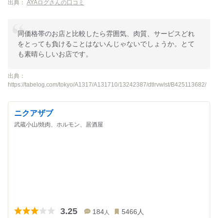
出典：
AYAログさんの口コミ
同価格帯のお店と比較したら雰囲気、肉質、サービスどれ
をとっても負けることはないんじゃないでしょうか。とて
も素晴らしいお店です。
出典：
https://tabelog.com/tokyo/A1317/A131710/13242387/dtlrvwlst/B425113682/
ニクアザブ
武蔵小山/焼肉、ホルモン、居酒屋
3.25
184
5466
人
人