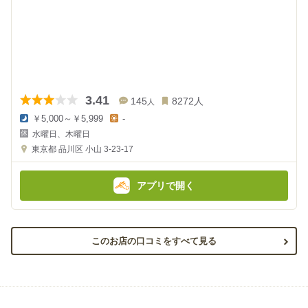
3.41
145
8272
人
人
￥5,000～￥5,999
-
夜
昼
水曜日、木曜日
の
の
金
金
東京都
品川区 小山 3-23-17
額
額
:
:
アプリで開く
このお店の口コミをすべて見る