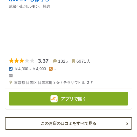
武蔵小山/ホルモン、焼肉
3.37
132
6971
人
人
￥4,000～￥4,999
-
夜
昼
-
の
の
金
金
東京都
目黒区 目黒本町 3-5-7
テラサワビル ２Ｆ
額
額
:
:
アプリで開く
このお店の口コミをすべて見る