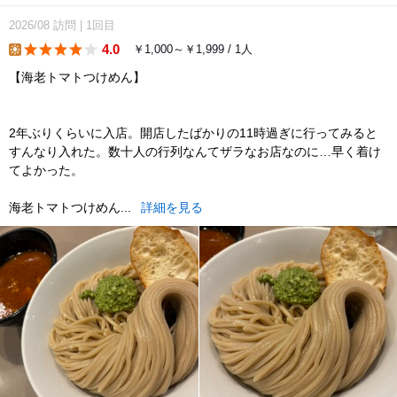
2026/08
訪問
|
1回目
4.0
￥1,000～￥1,999 / 1人
lunch
【海老トマトつけめん】
2年ぶりくらいに入店。開店したばかりの11時過ぎに行ってみると
すんなり入れた。数十人の行列なんてザラなお店なのに…早く着け
てよかった。
海老トマトつけめん...
詳細を見る