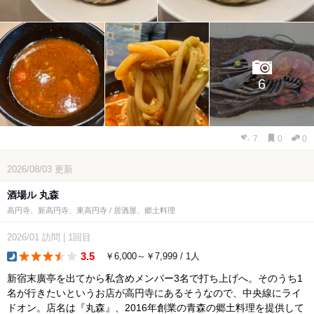
6
7
0
0
2026/08/03
更新
酒場ル 丸森
高円寺、新高円寺、東高円寺 / 居酒屋、郷土料理
2026/01
訪問
|
1回目
3.5
￥6,000～￥7,999 / 1人
dinner
新宿末廣亭を出てから私含めメンバー3名で打ち上げへ。そのうち1
名が行きたいというお店が高円寺にあるそうなので、中央線にライ
ドオン。店名は『丸森』、2016年創業の青森の郷土料理を提供して