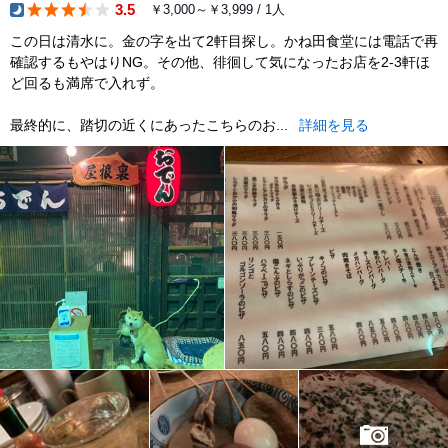
3.5
￥3,000～￥3,999 / 1人
dinner
この日は清水に。金の字を出て2軒目探し。かね田食堂には電話で再
確認するもやはりNG。その他、徘徊して気になったお店を2-3軒ほ
ど回るも満席で入れず。
最終的に、踏切の近くにあったこちらのお...
詳細を見る