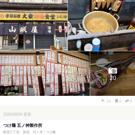
20
14
0
0
2026/08/04
更新
つけ麺 五ノ神製作所
新宿三丁目、新宿、代々木 / つけ麺