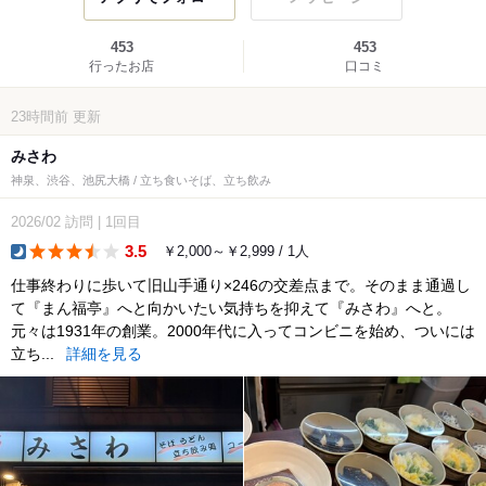
453
453
行ったお店
口コミ
23時間前
更新
みさわ
神泉、渋谷、池尻大橋 / 立ち食いそば、立ち飲み
2026/02
訪問
|
1回目
3.5
￥2,000～￥2,999 / 1人
dinner
仕事終わりに歩いて旧山手通り×246の交差点まで。そのまま通過し
て『まん福亭』へと向かいたい気持ちを抑えて『みさわ』へと。
元々は1931年の創業。2000年代に入ってコンビニを始め、ついには
立ち...
詳細を見る