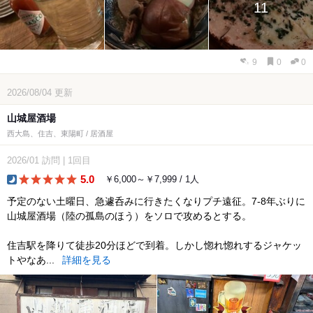
11
9
0
0
2026/08/04
更新
山城屋酒場
西大島、住吉、東陽町 / 居酒屋
2026/01
訪問
|
1回目
5.0
￥6,000～￥7,999 / 1人
dinner
予定のない土曜日、急遽呑みに行きたくなりプチ遠征。7-8年ぶりに
山城屋酒場（陸の孤島のほう）をソロで攻めるとする。
住吉駅を降りて徒歩20分ほどで到着。しかし惚れ惚れするジャケッ
トやなあ...
詳細を見る