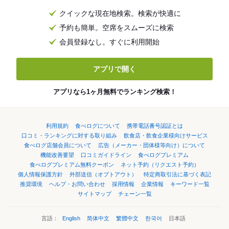
クイックな現在地検索。検索が快適に
予約も簡単。空席をスムーズに検索
会員登録なし。すぐに利用開始
アプリで開く
アプリなら1ヶ月無料でランキング検索！
利用規約
食べログについて
携帯電話番号認証とは
口コミ・ランキングに対する取り組み
飲食店・飲食企業様向けサービス
食べログ店舗会員について
広告（メーカー・団体様等向け）について
機能改善要望
口コミガイドライン
食べログプレミアム
食べログプレミアム無料クーポン
ネット予約（リクエスト予約）
個人情報保護方針
外部送信（オプトアウト）
特定商取引法に基づく表記
推奨環境
ヘルプ・お問い合わせ
採用情報
企業情報
キーワード一覧
サイトマップ
チェーン一覧
言語：
English
简体中文
繁體中文
한국어
日本語