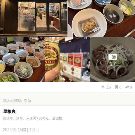
17
16
0
0
2026/08/05
更新
屋根裏
新清水、清水、入江岡 / おでん、居酒屋
2022/01
訪問
|
1回目