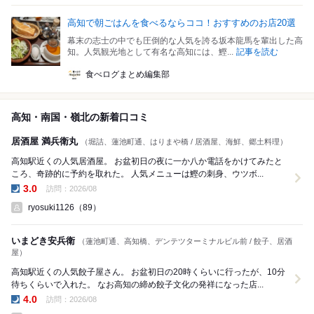
高知で朝ごはんを食べるならココ！おすすめのお店20選
幕末の志士の中でも圧倒的な人気を誇る坂本龍馬を輩出した高
知。人気観光地として有名な高知には、鰹...
記事を読む
食べログまとめ編集部
高知・南国・嶺北の新着口コミ
居酒屋 満兵衛丸
（堀詰、蓮池町通、はりまや橋 / 居酒屋、海鮮、郷土料理）
高知駅近くの人気居酒屋。 お盆初日の夜に一か八か電話をかけてみたと
ころ、奇跡的に予約を取れた。 人気メニューは鰹の刺身、ウツボ...
3.0
訪問：2026/08
夜の点数:
ryosuki1126（89）
いまどき安兵衛
（蓮池町通、高知橋、デンテツターミナルビル前 / 餃子、居酒
屋）
高知駅近くの人気餃子屋さん。 お盆初日の20時くらいに行ったが、10分
待ちくらいで入れた。 なお高知の締め餃子文化の発祥になった店...
4.0
訪問：2026/08
夜の点数: