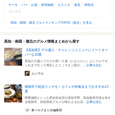
ケーキ
バー・お酒
料理旅館
ビストロ
食堂
喫茶店
タピオカ
高知・南国・嶺北 グルメランキングTOP20（総合）を見る
高知・南国・嶺北のグルメ情報まとめから探す
【高知県】デカ盛り・チャレンジメニューにイートオー
バーな10選
高知の大盛りブログの第一人者（になりたい）ムシマルです。
これまで行って満足したところをご紹介。...
記事を読む
ムシマル
南国市で絶品ランチを！カフェや和食店までおすすめ13
選
岡豊城跡といった歴史的名所や高知平野、高知龍馬空港を有す
る南国市。高知県産グルメが味わえるお店...
記事を読む
食べログまとめ編集部