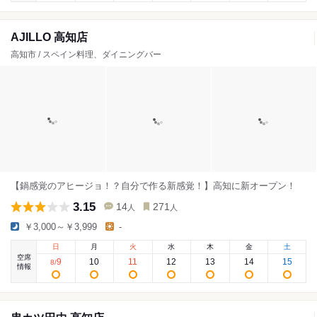
AJILLO 高知店
高知市 / スペイン料理、ダイニングバー
【鍋感覚のアヒージョ！？自分で作る新感覚！】高知に新オープン！
3.15
14
271
人
人
￥3,000～￥3,999
-
日
月
火
水
木
金
土
空席
9
10
11
12
13
14
15
8
/
情報