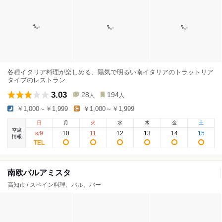
各種イタリア料理が楽しめる、陽気で明るい南イタリアのトラットリア
タイプのレストラン
3.03
28
194
人
人
￥1,000～￥1,999
￥1,000～￥1,999
日
月
火
水
木
金
土
空席
9
10
11
12
13
14
15
8
/
情報
南欧バルアミスタ
高知市 / スペイン料理、バル、バー