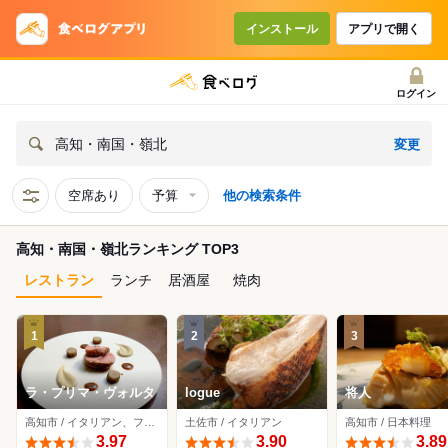
インストール
アプリで開く
ログイン
変更
高知・南国・嶺北
空席あり
予算
他の検索条件
高知・南国・嶺北ランキング TOP3
レストラン
ランチ
居酒屋
焼肉
1
2
3
ラ・プリマ・ヴォルタ
logue
将人
高知市 / イタリアン、フレンチ、スペイン料理
土佐市 / イタリアン
高知市 / 日本料理
3.97
3.90
3.89