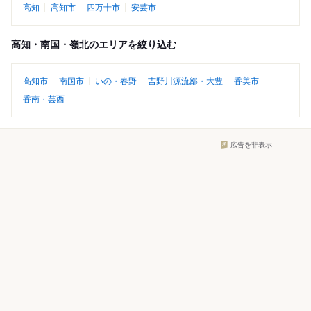
高知
高知市
四万十市
安芸市
高知・南国・嶺北のエリアを絞り込む
高知市
南国市
いの・春野
吉野川源流部・大豊
香美市
香南・芸西
広告を非表示