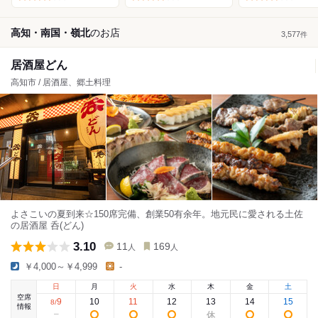
高知・南国・嶺北
の
お店
3,577
件
居酒屋どん
高知市 / 居酒屋、郷土料理
よさこいの夏到来☆150席完備、創業50有余年。地元民に愛される土佐
の居酒屋 呑(どん)
3.10
11
169
人
人
￥4,000～￥4,999
-
日
月
火
水
木
金
土
空席
9
10
11
12
13
14
15
8
/
情報