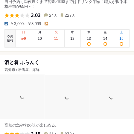
当日予約可◎夜遅くまで営業♪19時まではドリンク半額！職人が握る本
格寿司が65円～！
3.03
24
227
人
人
￥3,000～￥3,999
-
日
月
火
水
木
金
土
空席
9
10
11
12
13
14
15
8
/
情報
酒と肴 ふらんく
高知市 / 居酒屋、海鮮
高知の魚や旬の味が楽しめる。