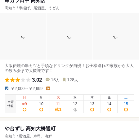
串カツ田中 高知店
高知市 / 串揚げ、居酒屋、うどん
大阪伝統の串カツと手頃なドリンクが自慢！お子様連れの家族から大人
の飲み会まで大歓迎です！
3.02
15
128
人
人
￥2,000～￥2,999
-
日
月
火
水
木
金
土
空席
9
10
11
12
13
14
15
8
/
情報
1
残
や台ずし 高知大橋通町
高知市 / 居酒屋、寿司、海鮮