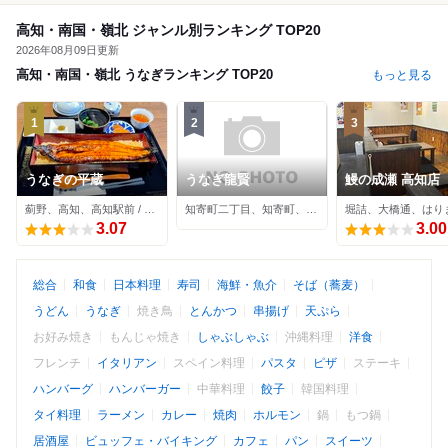
高知・南国・嶺北 ジャンル別ランキング TOP20
2026年08月09日更新
高知・南国・嶺北 うなぎランキング TOP20
もっと見る
1
2
3
うなぎの平蔵
うなぎ龍賢
鰻の成瀬 高知店
薊野、高知、高知駅前 / うなぎ
知寄町二丁目、知寄町、知寄町一丁目 / うなぎ
3.07
3.00
総合
和食
日本料理
寿司
海鮮・魚介
そば（蕎麦）
うどん
うなぎ
焼き鳥
とんかつ
串揚げ
天ぷら
お好み焼き
もんじゃ焼き
しゃぶしゃぶ
沖縄料理
洋食
フレンチ
イタリアン
スペイン料理
パスタ
ピザ
ステーキ
ハンバーグ
ハンバーガー
中華料理
餃子
韓国料理
タイ料理
ラーメン
カレー
焼肉
ホルモン
鍋
もつ鍋
居酒屋
ビュッフェ・バイキング
カフェ
パン
スイーツ