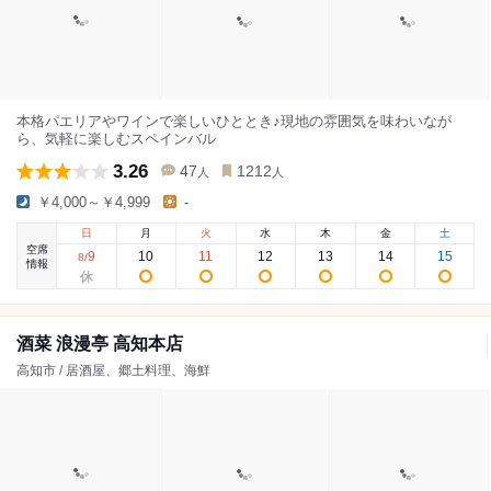
本格パエリアやワインで楽しいひととき♪現地の雰囲気を味わいなが
ら、気軽に楽しむスペインバル
3.26
47
1212
人
人
￥4,000～￥4,999
-
日
月
火
水
木
金
土
空席
9
10
11
12
13
14
15
8
/
情報
酒菜 浪漫亭 高知本店
高知市 / 居酒屋、郷土料理、海鮮