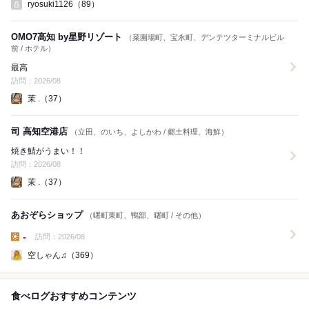
ryosuki1126（89）
OMO7高知 by星野リゾート
（菜園場町、宝永町、デンテツターミナルビル
前 / ホテル）
最高
訪問：2026/08
茉 .（37）
司 高知空港店
（立田、のいち、よしかわ / 郷土料理、海鮮）
焼き鯖がうまい！！
訪問：2026/08
茉 .（37）
あおぞらショップ
（曙町東町、鴨部、曙町 / その他）
-
訪問：2026/08
昼の点数:
空しゃん♫（369）
食べログおすすめコンテンツ