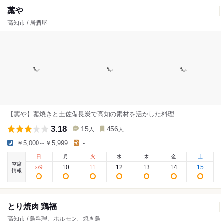
藁や
高知市 / 居酒屋
【藁や】藁焼きと土佐備長炭で高知の素材を活かした料理
3.18
15
456
人
人
￥5,000～￥5,999
-
日
月
火
水
木
金
土
空席
9
10
11
12
13
14
15
8
/
情報
とり焼肉 鶏福
高知市 / 鳥料理、ホルモン、焼き鳥