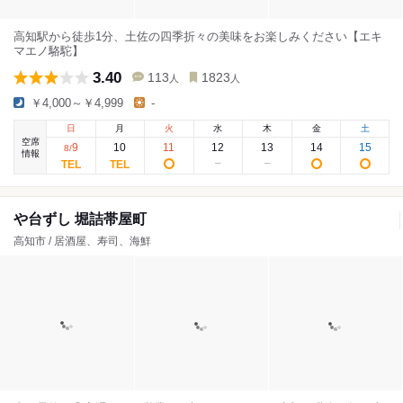
高知駅から徒歩1分、土佐の四季折々の美味をお楽しみください【エキ
マエノ駱駝】
3.40
113
1823
人
人
￥4,000～￥4,999
-
日
月
火
水
木
金
土
空席
9
10
11
12
13
14
15
8
/
情報
や台ずし 堀詰帯屋町
高知市 / 居酒屋、寿司、海鮮