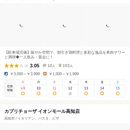
【駐車場完備】賑やか空間で、朝引き鶏料理と多彩な逸品を果肉サワー
と満喫◆一人飲み・宴会に！
3.05
10
153
人
人
￥3,000～￥3,999
￥1,000～￥1,999
日
月
火
水
木
金
土
空席
9
10
11
12
13
14
15
8
/
情報
カプリチョーザ イオンモール高知店
高知市 / イタリアン、パスタ、ピザ