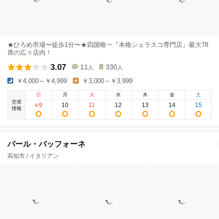
★ひろめ市場〜徒歩1分〜★四国唯一『本格シュラスコ専門店』最大78
席の広々店内！
3.07
11
330
人
人
￥4,000～￥4,999
￥3,000～￥3,999
日
月
火
水
木
金
土
空席
9
10
11
12
13
14
15
8
/
情報
バール・バッフォーネ
高知市 / イタリアン