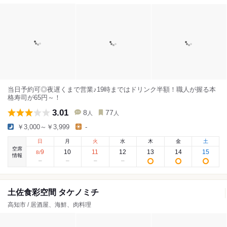
当日予約可◎夜遅くまで営業♪19時まではドリンク半額！職人が握る本
格寿司が65円～！
3.01
8
77
人
人
￥3,000～￥3,999
-
日
月
火
水
木
金
土
空席
9
10
11
12
13
14
15
8
/
情報
土佐食彩空間 タケノミチ
高知市 / 居酒屋、海鮮、肉料理