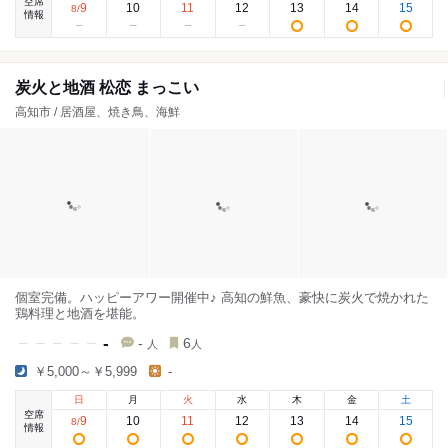
空席
9
10
11
12
13
14
15
8
/
情報
炭火と地酒 松恋 まっこい
高知市 / 居酒屋、焼き鳥、海鮮
個室完備。ハッピーアワー開催中♪ 高知の鮮魚、豪快に炭火で焼かれた
鶏料理と地酒を堪能。
-
-
6
人
人
￥5,000～￥5,999
-
日
月
火
水
木
金
土
空席
9
10
11
12
13
14
15
8
/
情報