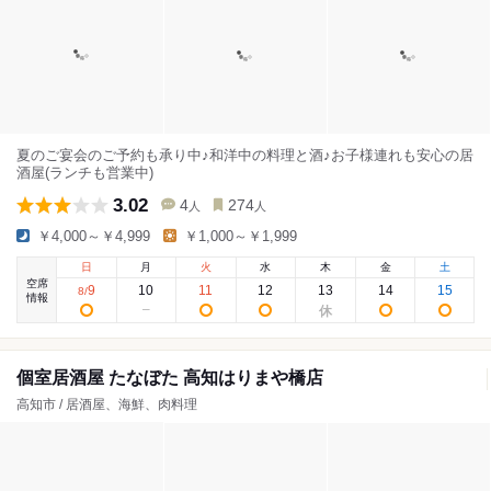
夏のご宴会のご予約も承り中♪和洋中の料理と酒♪お子様連れも安心の居
酒屋(ランチも営業中)
3.02
4
274
人
人
￥4,000～￥4,999
￥1,000～￥1,999
日
月
火
水
木
金
土
空席
9
10
11
12
13
14
15
8
/
情報
個室居酒屋 たなぼた 高知はりまや橋店
高知市 / 居酒屋、海鮮、肉料理