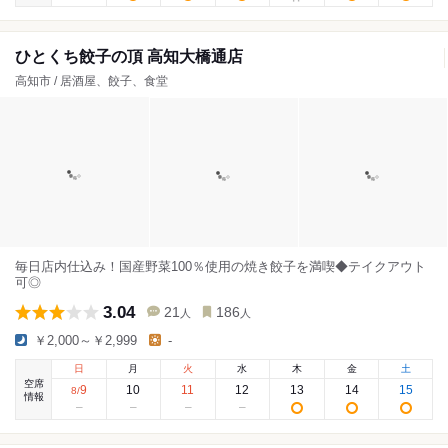
ひとくち餃子の頂 高知大橋通店
高知市 / 居酒屋、餃子、食堂
毎日店内仕込み！国産野菜100％使用の焼き餃子を満喫◆テイクアウト
可◎
3.04
21
186
人
人
￥2,000～￥2,999
-
日
月
火
水
木
金
土
空席
9
10
11
12
13
14
15
8
/
情報