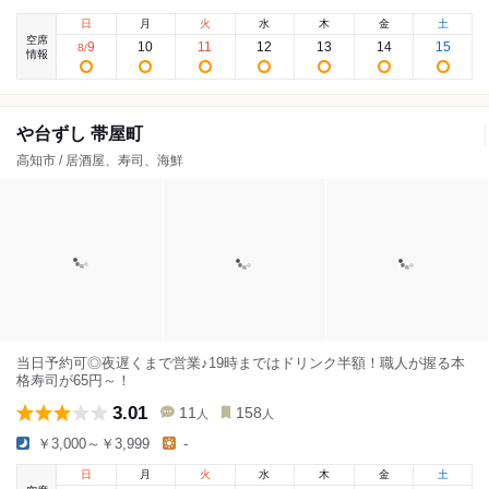
日
月
火
水
木
金
土
空席
9
10
11
12
13
14
15
8
/
情報
や台ずし 帯屋町
高知市 / 居酒屋、寿司、海鮮
当日予約可◎夜遅くまで営業♪19時まではドリンク半額！職人が握る本
格寿司が65円～！
3.01
11
158
人
人
￥3,000～￥3,999
-
日
月
火
水
木
金
土