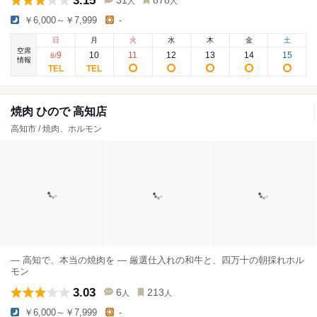
3.15
31
878
人
人
￥6,000～￥7,999
-
日
月
火
水
木
金
土
空席
9
10
11
12
13
14
15
8
/
情報
焼肉 ひので 高知店
高知市 / 焼肉、ホルモン
― 高知で、本当の焼肉を ― 厳選仕入れの和牛と、四万十の朝採れホル
モン
3.03
6
213
人
人
￥6,000～￥7,999
-