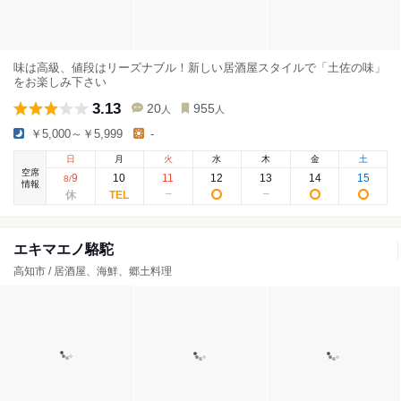
味は高級、値段はリーズナブル！新しい居酒屋スタイルで「土佐の味」
をお楽しみ下さい
3.13
20
955
人
人
￥5,000～￥5,999
-
日
月
火
水
木
金
土
空席
9
10
11
12
13
14
15
8
/
情報
エキマエノ駱駝
高知市 / 居酒屋、海鮮、郷土料理