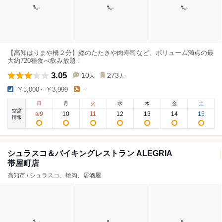
【高知はりまや橋２分】鰹のたたきや肉寿司など、ボリューム満点の最
大約720種食べ飲み放題！
3.05
10
273
人
人
￥3,000～￥3,999
-
日
月
火
水
木
金
土
空席
9
10
11
12
13
14
15
8
/
情報
シュラスコ＆バイキングレストラン ALEGRIA
帯屋町店
高知市 / シュラスコ、焼肉、居酒屋