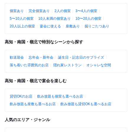
個室あり
完全個室あり
2人の個室
3〜4人の個室
5〜10人の個室
10人未満の個室あり
10〜20人の個室
20人以上の個室
宴会に使える
座敷あり
掘りごたつあり
高知・南国・嶺北で特別なシーンから探す
歓送迎会
忘年会・新年会
誕生日・記念日のサプライズ
落ち着いた雰囲気のお店
隠れ家レストラン
オシャレな空間
高知・南国・嶺北で宴会を楽しむ
貸切OKのお店
飲み放題も個室も選べるお店
飲み放題も座敷も選べるお店
飲み放題も貸切OKも選べるお店
人気のエリア・ジャンル