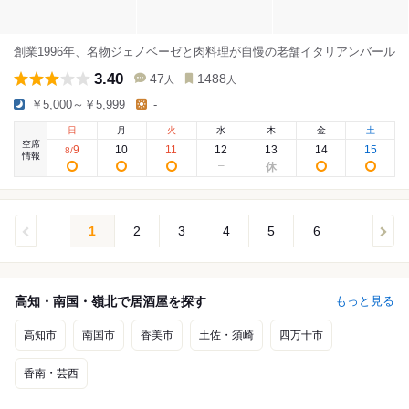
創業1996年、名物ジェノベーゼと肉料理が自慢の老舗イタリアンバール
3.40
47
1488
人
人
￥5,000～￥5,999
-
日
月
火
水
木
金
土
空席
9
10
11
12
13
14
15
8
/
情報
1
2
3
4
5
6
高知・南国・嶺北で居酒屋を探す
もっと見る
高知市
南国市
香美市
土佐・須崎
四万十市
香南・芸西