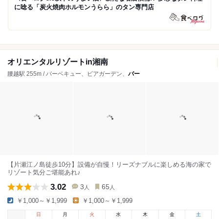
に唸る「炭火焼肉ホルモンうらら」のタン専門店
オリエンタルリゾートin湘南
腰越駅 255m / バーベキュー、ビアガーデン、
バー
【片瀬江ノ島徒歩10分】設備が自慢！リーズナブルに楽しめる海の家で
リゾート気分ご堪能あれ♪
3.02
3
65
人
人
￥1,000～￥1,999
￥1,000～￥1,999
日
月
火
水
木
金
土