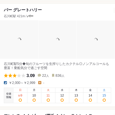
バー グレートハリー
石川町駅 421m /
バー
石川町駅5分◆旬のフルーツを生搾りしたカクテル◎ノンアルコールも
豊富！乗船気分で過ごす空間
3.09
22
836
人
人
￥2,000～￥2,999
-
日
月
火
水
木
金
土
空席
9
10
11
12
13
14
15
8
/
情報