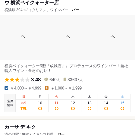
ウ 横浜ベイクォーター店
横浜駅 394m / イタリアン、ワインバー、
バー
横浜ベイクォーター3階『成城石井』プロデュースのワインバー！自社
輸入ワイン・食材のお店！
3.48
640
33637
人
人
￥4,000～￥4,999
￥1,000～￥1,999
日
月
火
水
木
金
土
空席
9
10
11
12
13
14
15
8
/
情報
カーサ デ キク
溝の口駅 196m / メキシコ料理、
バー