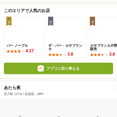
このエリアで人気のお店
1
2
3
バー ノーブル
ザ・バー・カサブラン
カサブランカ片
カ
販売
4.17
3.8
3.8
アプリに切り替える
あたら夜
登戸駅 137m / 居酒屋、
バー