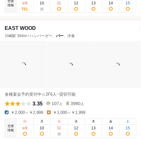
空席
9
10
11
12
13
14
15
8
/
情報
EAST WOOD
川崎駅 394m / ハンバーガー、
バー
、洋食
各種宴会予約受付中☆2F6人~貸切可能
3.35
107
3980
人
人
￥2,000～￥2,999
￥1,000～￥1,999
日
月
火
水
木
金
土
空席
9
10
11
12
13
14
15
8
/
情報