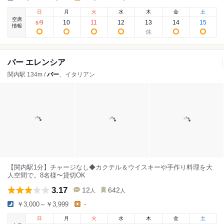
日
月
火
水
木
金
土
空席
9
10
11
12
13
14
15
8
/
情報
バー エレンシア
関内駅 134m /
バー
、イタリアン
【関内駅1分】チャージなし◆カクテル＆ウイスキーや手作り料理を大
人空間で。8名様〜貸切OK
3.17
12
642
人
人
￥3,000～￥3,999
-
日
月
火
水
木
金
土