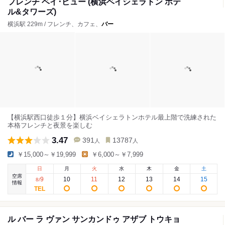
フレンチ ベイ･ビュー (横浜ベイシェラトン ホテ
ル&タワーズ)
横浜駅 229m / フレンチ、カフェ、
バー
【横浜駅西口徒歩１分】横浜ベイシェラトンホテル最上階で洗練された
本格フレンチと夜景を楽しむ
3.47
391
13787
人
人
￥15,000～￥19,999
￥6,000～￥7,999
日
月
火
水
木
金
土
空席
9
10
11
12
13
14
15
8
/
情報
ル バー ラ ヴァン サンカンドゥ アザブ トウキョ