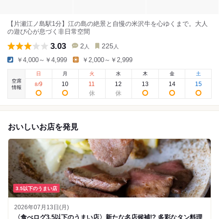
【片瀬江ノ島駅1分】江の島の絶景と自慢の米沢牛を心ゆくまで。大人
の遊び心が息づく非日常空間
3.03
2
225
人
人
￥4,000～￥4,999
￥2,000～￥2,999
日
月
火
水
木
金
土
空席
9
10
11
12
13
14
15
8
/
情報
おいしいお店を発見
3.5以下のうまい店
2026年07月13日(月)
〈食べログ3.5以下のうまい店〉新たな名店候補!? 多彩なタン料理