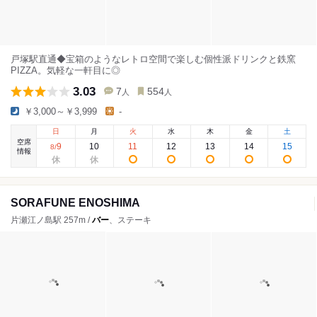
戸塚駅直通◆宝箱のようなレトロ空間で楽しむ個性派ドリンクと鉄窯
PIZZA。気軽な一軒目に◎
3.03
7
554
人
人
￥3,000～￥3,999
-
日
月
火
水
木
金
土
空席
9
10
11
12
13
14
15
8
/
情報
SORAFUNE ENOSHIMA
片瀬江ノ島駅 257m /
バー
、ステーキ