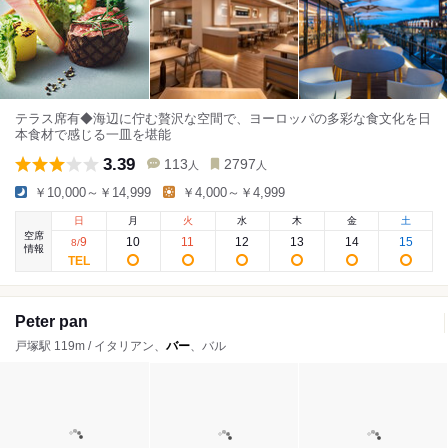
テラス席有◆海辺に佇む贅沢な空間で、ヨーロッパの多彩な食文化を日
本食材で感じる一皿を堪能
3.39
113
2797
人
人
￥10,000～￥14,999
￥4,000～￥4,999
日
月
火
水
木
金
土
空席
9
10
11
12
13
14
15
8
/
情報
Peter pan
戸塚駅 119m / イタリアン、
バー
、バル