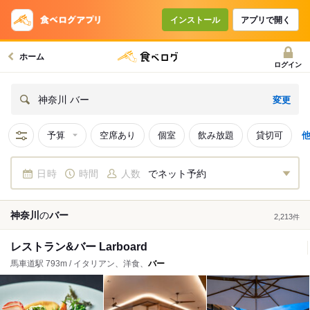
インストール
アプリで開く
ホーム
ログイン
変更
神奈川 バー
予算
空席あり
個室
飲み放題
貸切可
日時
時間
人数
でネット予約
神奈川
の
バー
2,213
件
レストラン&バー Larboard
馬車道駅 793m / イタリアン、洋食、
バー