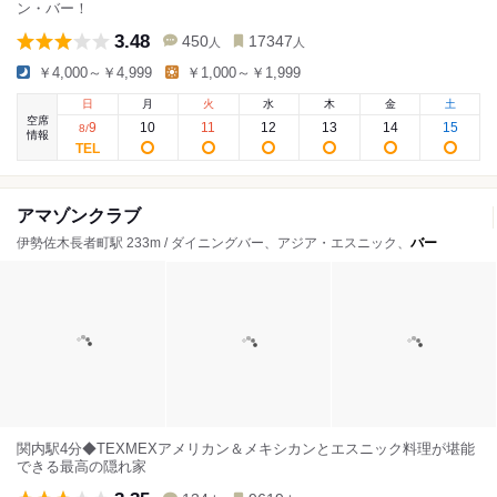
ン・バー！
3.48
450
17347
人
人
￥4,000～￥4,999
￥1,000～￥1,999
日
月
火
水
木
金
土
空席
9
10
11
12
13
14
15
8
/
情報
アマゾンクラブ
伊勢佐木長者町駅 233m / ダイニングバー、アジア・エスニック、
バー
関内駅4分◆TEXMEXアメリカン＆メキシカンとエスニック料理が堪能
できる最高の隠れ家