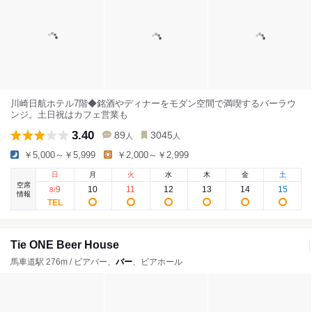
川崎日航ホテル7階◆銘酒やディナーをモダン空間で満喫するバーラウ
ンジ。土日祝はカフェ営業も
3.40
89
3045
人
人
￥5,000～￥5,999
￥2,000～￥2,999
日
月
火
水
木
金
土
空席
9
10
11
12
13
14
15
8
/
情報
Tie ONE Beer House
馬車道駅 276m / ビアバー、
バー
、ビアホール