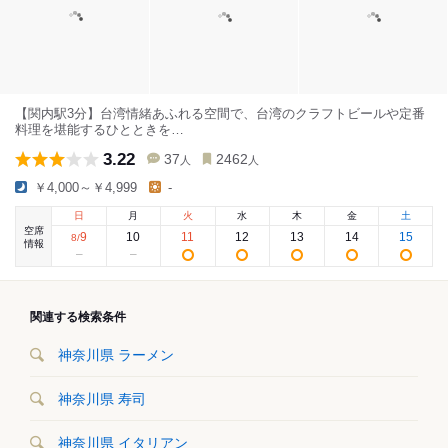
【関内駅3分】台湾情緒あふれる空間で、台湾のクラフトビールや定番
料理を堪能するひとときを…
3.22
37
2462
人
人
￥4,000～￥4,999
-
日
月
火
水
木
金
土
空席
9
10
11
12
13
14
15
8
/
情報
関連する検索条件
神奈川県 ラーメン
神奈川県 寿司
神奈川県 イタリアン