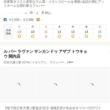
自家製タコスと多彩なラム酒・メキシコビールを堪能♪会話の弾むアッ
トホームな隠れ家カフェバー
-
-
85
人
人
￥2,000～￥2,999
-
日
月
火
水
木
金
土
空席
9
10
11
12
13
14
15
8
/
情報
ル バー ラヴァン サンカンドゥ アザブ トウキョ
ウ 関内店
日本大通り駅 227m / イタリアン、ワインバー、
バー
【地下鉄日本大通り駅徒歩3分】成城石井が生み出すコスパ◎のワイ