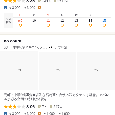
3.35
134
9619
人
人
￥3,000～￥3,999
-
日
月
火
水
木
金
土
空席
9
10
11
12
13
14
15
8
/
情報
no count
元町・中華街駅 294m / カフェ、
バー
、甘味処
元町・中華街駅5分◆多彩な宮崎茶や自慢の和カクテルを堪能。アパレ
ルが彩る空間で特別な体験を
3.06
7
247
人
人
￥3,000～￥3,999
￥1,000～￥1,999