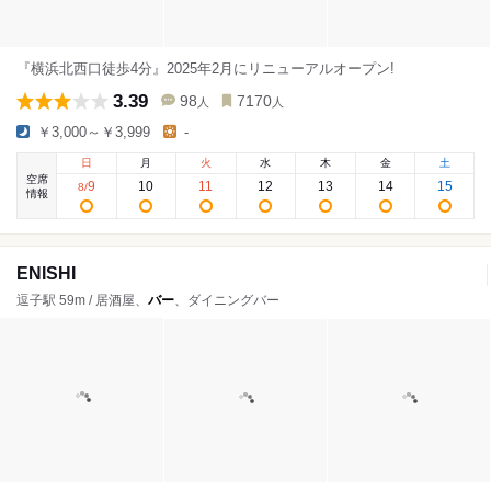
『横浜北西口徒歩4分』2025年2月にリニューアルオープン!
3.39
98
7170
人
人
￥3,000～￥3,999
-
日
月
火
水
木
金
土
空席
9
10
11
12
13
14
15
8
/
情報
ENISHI
逗子駅 59m / 居酒屋、
バー
、ダイニングバー