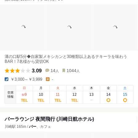
溝の口駅5分◆自家製メキシカンと30種類以上あるテキーラを味わう
BAR！7名様から貸切OK
3.09
14
1044
人
人
￥3,000～￥3,999
-
日
月
火
水
木
金
土
空席
9
10
11
12
13
14
15
8
/
情報
バーラウンジ 夜間飛行 (川崎日航ホテル)
川崎駅 165m /
バー
、カフェ