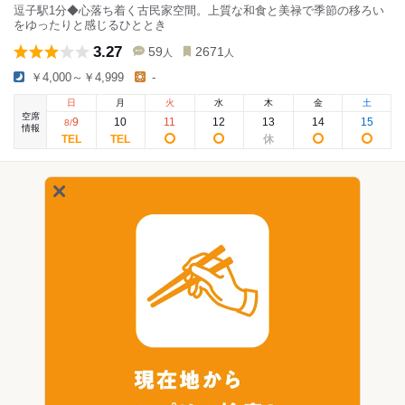
逗子駅1分◆心落ち着く古民家空間。上質な和食と美禄で季節の移ろい
をゆったりと感じるひととき
3.27
59
2671
人
人
￥4,000～￥4,999
-
日
月
火
水
木
金
土
空席
9
10
11
12
13
14
15
8
/
情報