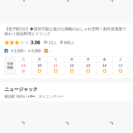
【登戸駅2分】◆貸切可能な遊び心満載のおしゃれ空間！創作居酒屋で
味わう絶品料理とドリンク
3.06
11
681
人
人
￥3,000～￥3,999
-
日
月
火
水
木
金
土
空席
9
10
11
12
13
14
15
8
/
情報
ニュージャック
横浜駅 360m /
バー
、ダイニングバー