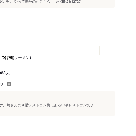
ランチ。 やって来たのがこちら...
KEN21(12720)
by
・つけ麺
(ラーメン)
人
088
-
99
川崎さんの４階レストラン街にある中華レストランのチ...