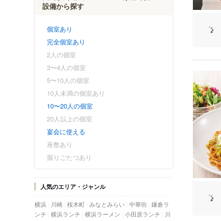
設備から探す
個室あり
完全個室あり
2人の個室
3〜4人の個室
5〜10人の個室
10人未満の個室あり
10〜20人の個室
20人以上の個室
宴会に使える
座敷あり
掘りごたつあり
人気のエリア・ジャンル
横浜
川崎
桜木町
みなとみらい
中華街
鎌倉ラ
ンチ
横浜ランチ
横浜ラーメン
小田原ランチ
川