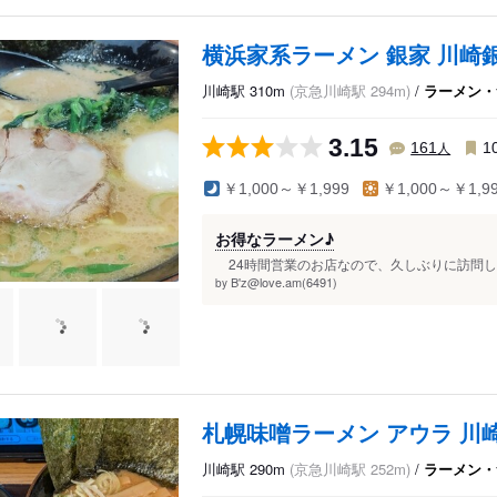
横浜家系ラーメン 銀家 川崎
川崎駅 310m
(京急川崎駅 294m)
/
ラーメン・
3.15
人
161
1
￥1,000～￥1,999
￥1,000～￥1,9
お得なラーメン♪
24時間営業のお店なので、久しぶりに訪問して
B'z@love.am(6491)
by
札幌味噌ラーメン アウラ 川
川崎駅 290m
(京急川崎駅 252m)
/
ラーメン・