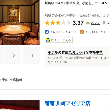
川崎駅 154m / 中華料理、小籠包、
ラーメン
熟練の点心師が手掛ける絶品小籠包。ホテ
3.37
人
272
6
￥4,000～￥4,999
￥1,000～￥1,9
貯まる・使える
ホテルの雰囲気おしゃれな本格中華
全ての料理、お店の雰囲気に満足です！お誕生日
たゆたえ(30)
by
ト予約
空席情報
蓮蓮 川崎アゼリア店