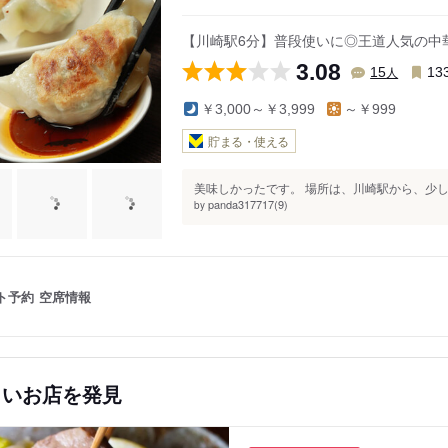
【川崎駅6分】普段使いに◎王道人気の中
3.08
人
15
13
￥3,000～￥3,999
～￥999
貯まる・使える
美味しかったです。 場所は、川崎駅から、少し
panda317717(9)
by
ト予約
空席情報
しいお店を発見