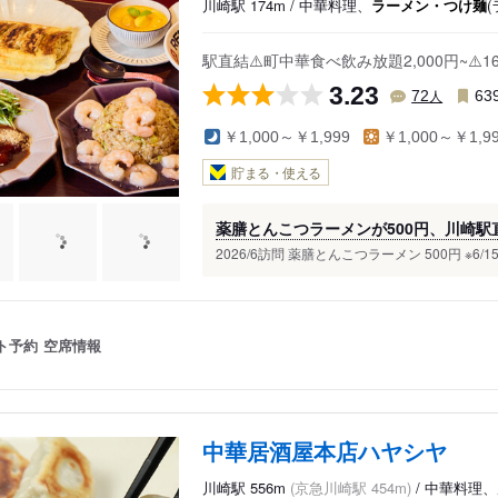
川崎駅 174m / 中華料理、
ラーメン・つけ麺
駅直結⚠️町中華食べ飲み放題2,000円~⚠
3.23
人
72
63
￥1,000～￥1,999
￥1,000～￥1,9
貯まる・使える
薬膳とんこつラーメンが500円、川崎
2026/6訪問 薬膳とんこつラーメン 500円 ※6/15
ト予約
空席情報
中華居酒屋本店ハヤシヤ
川崎駅 556m
(京急川崎駅 454m)
/ 中華料理