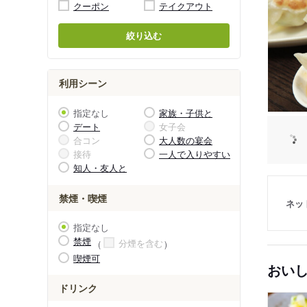
クーポン
テイクアウト
絞り込む
利用シーン
指定なし
家族・子供と
デート
女子会
合コン
大人数の宴会
接待
一人で入りやすい
知人・友人と
禁煙・喫煙
ネッ
指定なし
禁煙
分煙を含む
喫煙可
おい
ドリンク