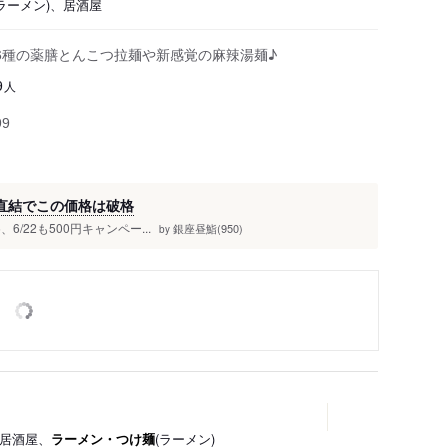
(ラーメン)、居酒屋
️16種の薬膳とんこつ拉麺や新感覚の麻辣湯麺♪
人
9
99
駅直結でこの価格は破格
、6/22も500円キャンペー...
銀座昼鮨(950)
by
、居酒屋、
ラーメン・つけ麺
(ラーメン)