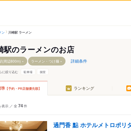
メン
川崎駅 ラーメン
崎駅のラーメンのお店
詳細条件
(周辺800m)
ラーメン・つけ麺
らに絞り込む
駐車場
個室
標準
ランキング
【予約・PR店舗優先順】
を表示
／
全
74
件
過門香 點 ホテルメトロポリ