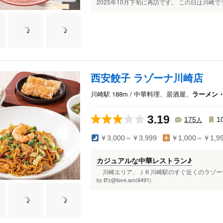
2025年10月下旬に再訪です。 この日は川崎で
西安餃子 ラゾーナ川崎店
川崎駅 188m / 中華料理、居酒屋、
ラーメン
3.19
人
175
1
￥3,000～￥3,999
￥1,000～￥1,9
カジュアルな中華レストラン♪
川崎エリア、ＪＲ川崎駅のすぐ近くのラゾーナ
B'z@love.am(6491)
by