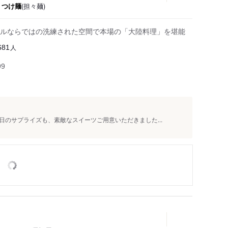
・つけ麺
(担々麺)
ルならではの洗練された空間で本場の「大陸料理」を堪能
人
681
99
のサプライズも、素敵なスイーツご用意いただきました...