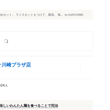
セット。 ライスセットもつけて、最高。 毎...
fm2510(990)
by
ナ川崎プラザ店
人
624
味しいわんたん麺を食べることで完治