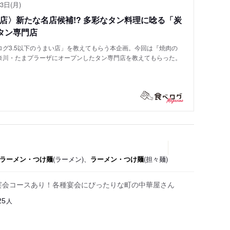
3日(月)
い店〉新たな名店候補!? 多彩なタン料理に唸る「炭
タン専門店
グ3.5以下のうまい店」を教えてもらう本企画。今回は『焼肉の
奈川・たまプラーザにオープンしたタン専門店を教えてもらった。
ラーメン・つけ麺
(ラーメン)、
ラーメン・つけ麺
(担々麺)
宴会コースあり！各種宴会にぴったりな町の中華屋さん
人
25