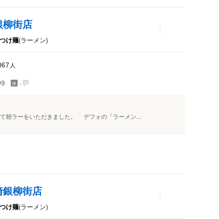
銀柳街店
つけ麺
(ラーメン)
人
067
-
99
朝ラーをいただきました。 デフォの「ラーメン...
崎銀柳街店
つけ麺
(ラーメン)