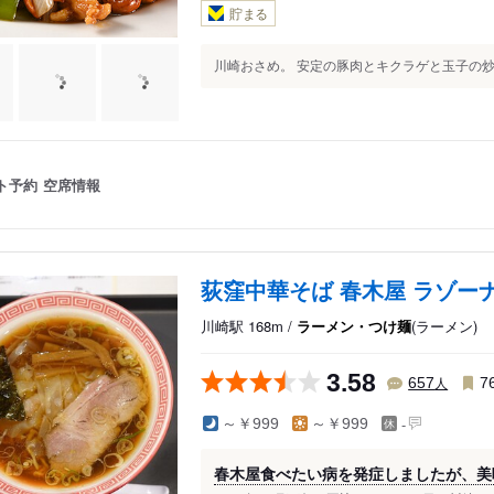
貯まる
川崎おさめ。 安定の豚肉とキクラゲと玉子の炒め
ト予約
空席情報
荻窪中華そば 春木屋 ラゾー
川崎駅 168m /
ラーメン・つけ麺
(ラーメン)
3.58
人
657
7
-
～￥999
～￥999
春木屋食べたい病を発症しましたが、美