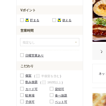
Vポイント
貯まる
使える
営業時間
日曜営業あり
こだわり
ネッ
個室
半個室を含む
飲み放題
3時間以上
カード可
貸切可
駐車場
食べ放題
子供可
ペット可