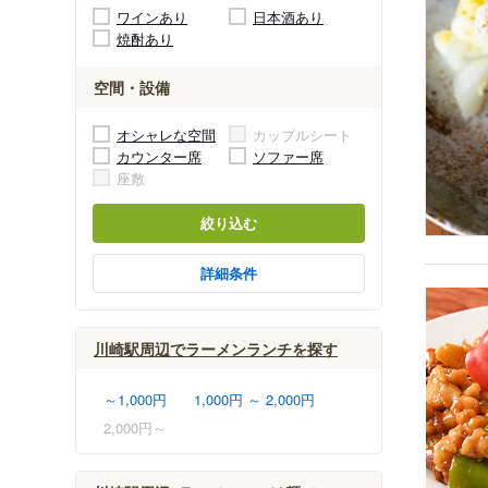
ワインあり
日本酒あり
焼酎あり
空間・設備
オシャレな空間
カップルシート
カウンター席
ソファー席
座敷
絞り込む
詳細条件
川崎駅周辺でラーメンランチを探す
～1,000円
1,000円 ～ 2,000円
2,000円～