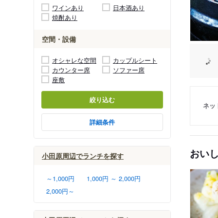
ワインあり
日本酒あり
焼酎あり
空間・設備
オシャレな空間
カップルシート
カウンター席
ソファー席
座敷
絞り込む
ネッ
詳細条件
おい
小田原周辺でランチを探す
～1,000円
1,000円 ～ 2,000円
2,000円～