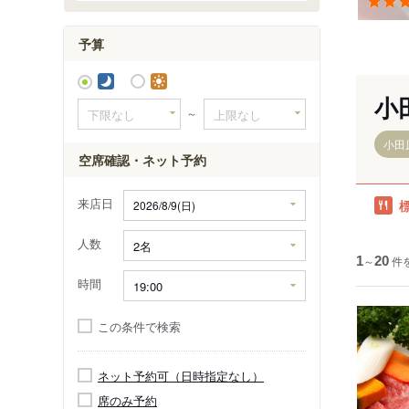
予算
小
～
小田
空席確認・ネット予約
来店日
人数
1
～
20
件
時間
この条件で検索
ネット予約可（日時指定なし）
席のみ予約