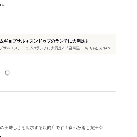
人
6
ムギョプサル＋スンドゥブのランチに大満足♪
サル＋スンドゥブのランチに大満足♪ 「吾照里...
ちあぼん*(47)
by
の美味しさを追求する焼肉店です！食べ放題も充実◎
人
9