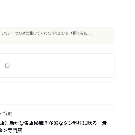
うなテーブル席に通してくれたのでおひとり様でも気...
3日(月)
い店〉新たな名店候補!? 多彩なタン料理に唸る「炭
タン専門店