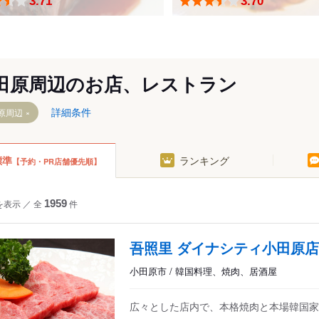
3.71
3.70
田原周辺のお店、レストラン
詳細条件
原周辺
標準
ランキング
【予約・PR店舗優先順】
を表示
／
全
1959
件
吾照里 ダイナシティ小田原店
小田原市 / 韓国料理、焼肉、居酒屋
広々とした店内で、本格焼肉と本場韓国家