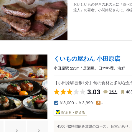
おいしいもの好きのあの人に「食べロ
達人』の著者、小関尚紀さんに、神
くいもの屋わん 小田原店
小田原駅 223m / 居酒屋、日本料理、海鮮
【小田原駅徒歩1分】旬の食材と多彩な創
3.03
人
16
48
￥3,000～￥3,999
-
貯まる・使える
4500円2時間飲み放題のコース。 個室があり、