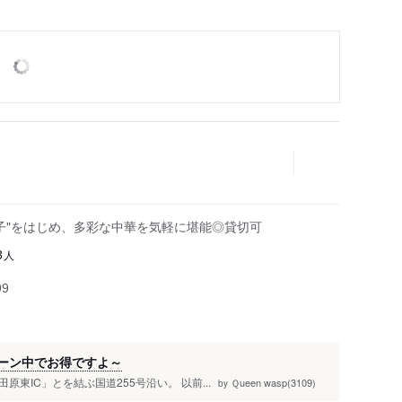
子"をはじめ、多彩な中華を気軽に堪能◎貸切可
人
3
99
ペーン中でお得ですよ～
東IC」とを結ぶ国道255号沿い。 以前...
Ｑueen wasp(3109)
by