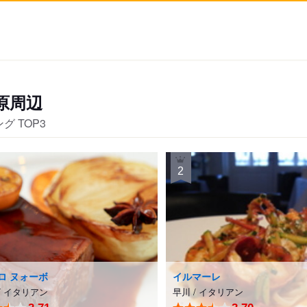
原周辺
グ TOP3
2
足柄上郡
ロ ヌォーボ
イルマーレ
/
イタリアン
早川
/
イタリアン