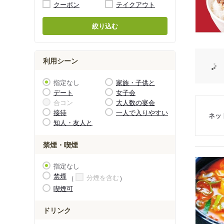
クーポン
テイクアウト
絞り込む
利用シーン
指定なし
家族・子供と
デート
女子会
合コン
大人数の宴会
接待
一人で入りやすい
ネッ
知人・友人と
禁煙・喫煙
指定なし
禁煙
分煙を含む
喫煙可
ドリンク