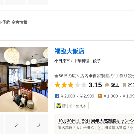
ト予約
空席情報
福臨大飯店
小田原市 / 中華料理、餃子
全86席の広々店内◆自家製餡の"手作り餃
3.15
人
36
29
￥2,000～￥2,999
￥1,000～￥1,9
貯まる・使える
10月30日までは1周年大感謝祭キャン
東名高速「大井松田IC」と小田原厚木道路「小田原