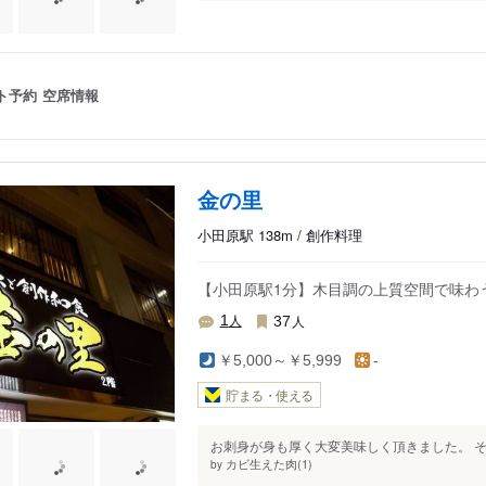
ト予約
空席情報
金の里
小田原駅 138m / 創作料理
【小田原駅1分】木目調の上質空間で味わ
人
人
1
37
￥5,000～￥5,999
-
貯まる・使える
お刺身が身も厚く大変美味しく頂きました。 そ
カビ生えた肉(1)
by