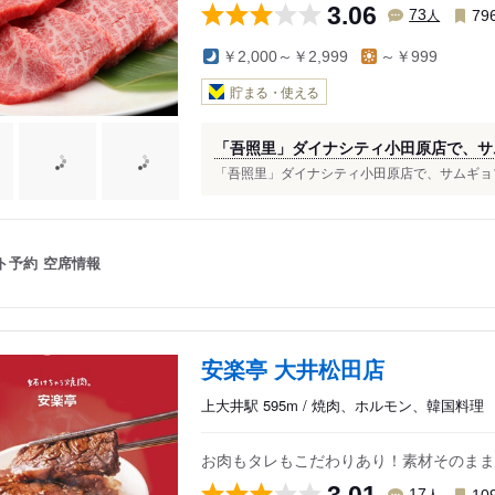
3.06
人
73
79
￥2,000～￥2,999
～￥999
貯まる・使える
「吾照里」ダイナシティ小田原店で、サ
「吾照里」ダイナシティ小田原店で、サムギョプ
ト予約
空席情報
安楽亭 大井松田店
上大井駅 595m / 焼肉、ホルモン、韓国料理
お肉もタレもこだわりあり！素材そのまま
3.01
人
17
10