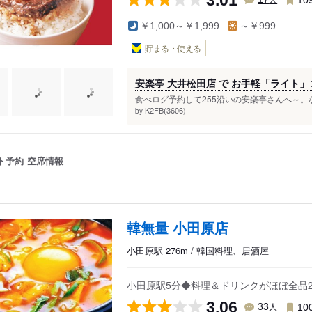
￥1,000～￥1,999
～￥999
貯まる・使える
安楽亭 大井松田店 で お手軽「ライト
食べログ予約して255沿いの安楽亭さんへ～。
K2FB(3606)
by
ト予約
空席情報
韓無量 小田原店
小田原駅 276m / 韓国料理、居酒屋
小田原駅5分◆料理＆ドリンクがほぼ全品2
3.06
人
33
10