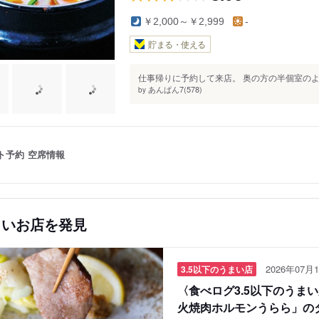
￥2,000～￥2,999
-
貯まる・使える
仕事帰りに予約して来店。 奥の方の半個室のよ
あんぱん7(578)
by
ト予約
空席情報
しいお店を発見
2026年07月1
3.5以下のうまい店
〈食べログ3.5以下のうま
火焼肉ホルモンうらら」の