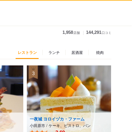
｜
1,958
144,291
店舗
口コミ
レストラン
ランチ
居酒屋
焼肉
3
一夜城 ヨロイヅカ・ファーム
小田原市
/
ケーキ、ビストロ、パン