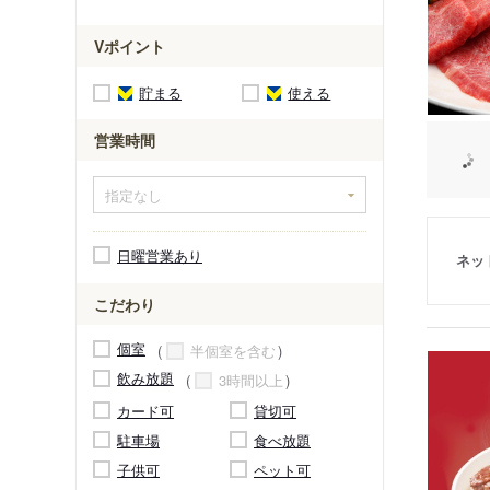
Vポイント
貯まる
使える
営業時間
日曜営業あり
ネッ
こだわり
個室
半個室を含む
飲み放題
3時間以上
カード可
貸切可
駐車場
食べ放題
子供可
ペット可