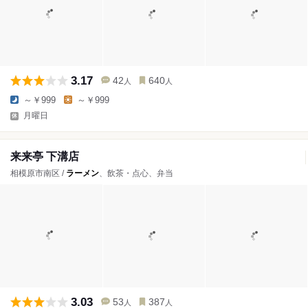
3.17
42
640
人
人
～￥999
～￥999
月曜日
来来亭 下溝店
相模原市南区 /
ラーメン
、飲茶・点心、弁当
3.03
53
387
人
人