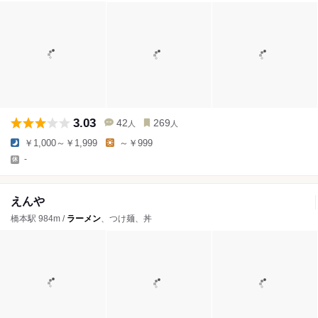
3.03
42
269
人
人
￥1,000～￥1,999
～￥999
-
えんや
橋本駅 984m /
ラーメン
、つけ麺、丼