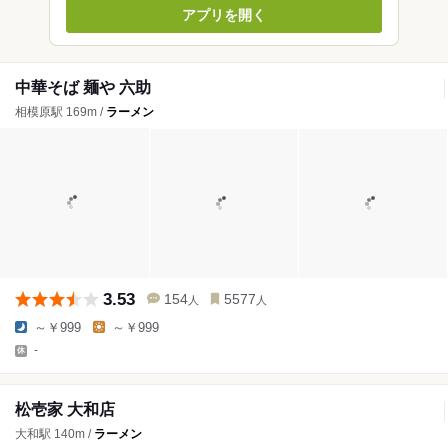
アプリを開く
中華そば 麺や 六助
相模原駅 169m /
ラーメン
3.53
154
5577
人
人
～￥999
～￥999
-
松壱家 大和店
大和駅 140m /
ラーメン