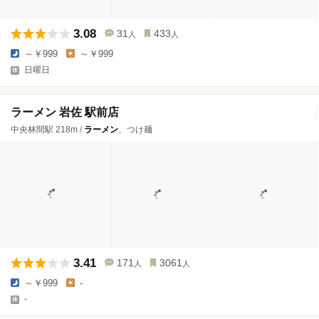
3.08
31
433
人
人
～￥999
～￥999
日曜日
ラーメン 岩佐 駅前店
中央林間駅 218m /
ラーメン
、つけ麺
3.41
171
3061
人
人
～￥999
-
-