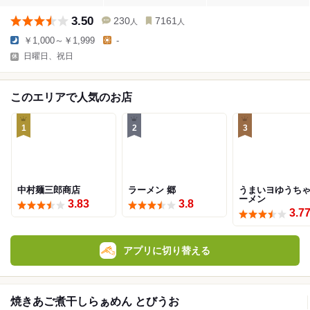
3.50
230
7161
人
人
￥1,000～￥1,999
-
日曜日、祝日
このエリアで人気のお店
1
2
3
中村麺三郎商店
ラーメン 郷
うまいヨゆうち
ーメン
3.83
3.8
3.7
アプリに切り替える
焼きあご煮干しらぁめん とびうお