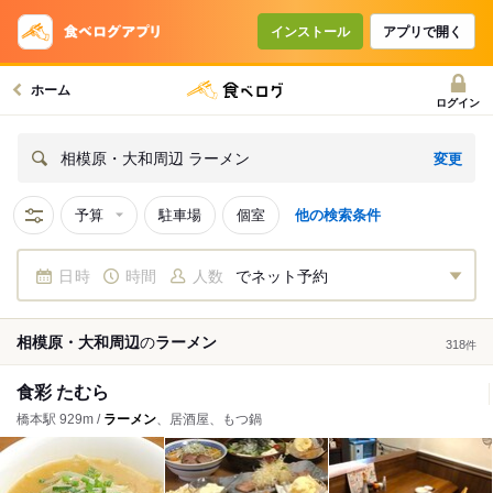
インストール
アプリで開く
ホーム
ログイン
変更
相模原・大和周辺 ラーメン
予算
駐車場
個室
他の検索条件
日時
時間
人数
でネット予約
相模原・大和周辺
の
ラーメン
318
件
食彩 たむら
橋本駅 929m /
ラーメン
、居酒屋、もつ鍋