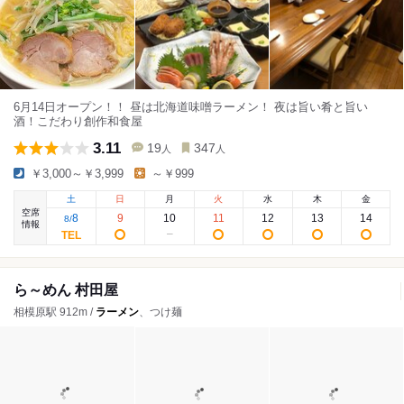
6月14日オープン！！ 昼は北海道味噌ラーメン！ 夜は旨い肴と旨い
酒！こだわり創作和食屋
3.11
19
347
人
人
￥3,000～￥3,999
～￥999
土
日
月
火
水
木
金
空席
8
9
10
11
12
13
14
8
/
情報
ら～めん 村田屋
相模原駅 912m /
ラーメン
、つけ麺