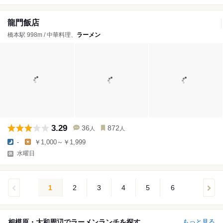
龍門飯店
橋本駅 998m / 中華料理、
ラーメン
3.29
36
872
人
人
-
￥1,000～￥1,999
水曜日
1
2
3
4
5
6
相模原・大和周辺でラーメンランチを探す
もっと見る