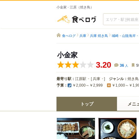
小金家 - 江原（焼き鳥）
食べログ
食べログ
兵庫
兵庫 焼き鳥
城崎・山陰海岸・
小金家
3.20
36
人
5
最寄り駅：
江原駅
[
兵庫
]
ジャンル：
焼き鳥
予算：
￥2,000～￥2,999
￥1,000～￥1,9
トップ
メニ