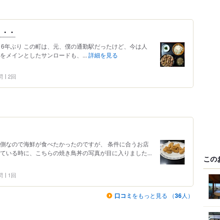
・・・
のは、6年ぶり この町は、元、僕の通勤駅だったけど、今は人
をメインとしたサンロードも、...
詳細を見る
問
2回
海側なので海鮮が食べたかったのですが、 条件に合うお店
ている時に、こちらの焼き鳥丼の写真が目に入りました...
この
問
1回
口コミ
をもっと見る （
36
人）