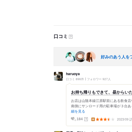
口コミ
？
好みのあう人を
haruoya
口コミ 896件
フォロワー 927人
お持ち帰りもできて、昼からい
お店は山陰本線江原駅前にある飲食店
南側にサンロード用の駐車場が３台あっ
細を見る
2023/09
？
184