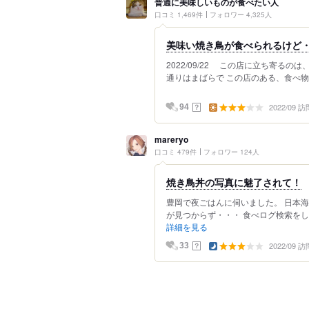
普通に美味しいものが食べたい人
口コミ 1,469件
フォロワー 4,325人
美味い焼き鳥が食べられるけど
2022/09/22 この店に立ち寄る
通りはまばらで この店のある、食べ物
2022/09 訪
？
94
mareryo
口コミ 479件
フォロワー 124人
焼き鳥丼の写真に魅了されて！
豊岡で夜ごはんに伺いました。 日本
が見つからず・・・ 食べログ検索をし
詳細を見る
2022/09 訪
？
33