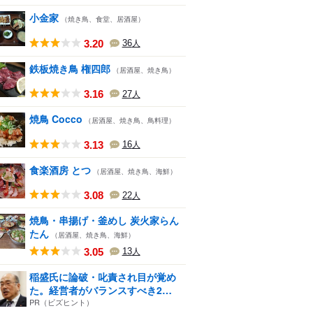
小金家
（焼き鳥、食堂、居酒屋）
3.20
36
人
鉄板焼き鳥 権四郎
（居酒屋、焼き鳥）
3.16
27
人
焼鳥 Cocco
（居酒屋、焼き鳥、鳥料理）
3.13
16
人
食楽酒房 とつ
（居酒屋、焼き鳥、海鮮）
3.08
22
人
焼鳥・串揚げ・釜めし 炭火家らん
たん
（居酒屋、焼き鳥、海鮮）
3.05
13
人
稲盛氏に論破・叱責され目が覚め
た。経営者がバランスすべき2
つ...
PR（ビズヒント）