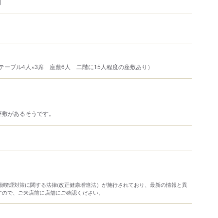
可
テーブル4人×3席 座敷6人 二階に15人程度の座敷あり）
座敷があるそうです。
り受動喫煙対策に関する法律(改正健康増進法）が施行されており、最新の情報と異
すので、ご来店前に店舗にご確認ください。