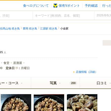
食べログについて
保有Vポイント
予約確認
行っ
但馬山地 焼き鳥
豊岡 焼き鳥
江原駅 焼き鳥
小金家
95
人
食堂
居酒屋
定休日
：
月曜日
99
店舗情報（詳細）
ュー・コース
写真
口コミ
200