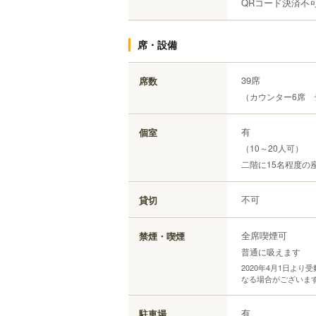
QRコード決済不
席・設備
39席
席数
（カウンター6席 
有
個室
（10～20人可）
二階に15名程度の
不可
貸切
全席喫煙可
禁煙・喫煙
普通に吸えます
2020年4月1日よ
なる場合がございま
有
駐車場