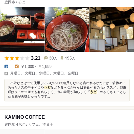
豊岡市 / そば
3.21
30
495
人
人
-
￥1,000～￥1,999
月曜日、火曜日、水曜日、木曜日、金曜日
...出汁などは一切使用していないので物足りないと言われるかたには、箸休めに
あったナスの辛子和えや
うど
などを食べながらそばを食べるのもオススメ。但東
町はウドの生産でも有名らしく、今の時期が旬らしく「
うど
」のさくさくっとし
た食感が美味しかったです...
KAMINO COFFEE
豊岡駅 470m / カフェ、洋菓子