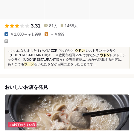
3.31
81
1468
人
人
￥1,000～￥1,999
～￥999
-
...ごちになりました！( ^o^)ﾉ ZZRでおでかけ
ウドン
レストラン サクサク
（UDON RESTAURANT 咲々） ＠豊岡市福田 ZZRでおでかけ
ウドン
レストラン
サクサク（UDONRESTAURANT咲々）＠豊岡市福...これから記載する内容は、
あくまでも
ウドン
をいただきながら頭によぎったことです...
おいしいお店を発見
3.5以下のうまい店