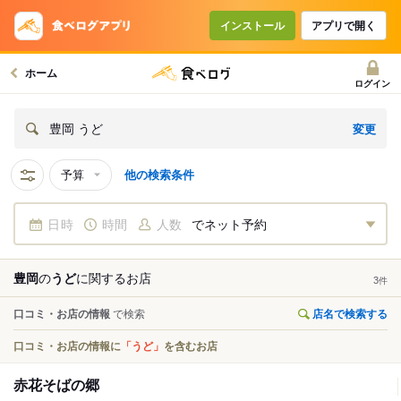
インストール
アプリで開く
ホーム
ログイン
変更
豊岡 うど
予算
他の検索条件
日時
時間
人数
でネット予約
豊岡
の
うど
に関する
お店
3
件
口コミ・お店の情報
で検索
店名で検索する
口コミ・お店の情報に
「うど」
を含むお店
赤花そばの郷