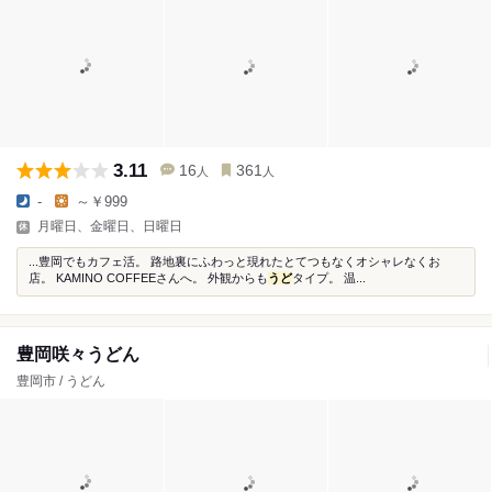
3.11
16
361
人
人
-
～￥999
月曜日、金曜日、日曜日
...豊岡でもカフェ活。 路地裏にふわっと現れたとてつもなくオシャレなくお
店。 KAMINO COFFEEさんへ。 外観からも
うど
タイプ。 温...
豊岡咲々うどん
豊岡市 / うどん