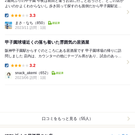
2週間ぶりの甲子園 今夜は前回と違うお店に行こと思うけど、どこの店が
よいのかよくわからないし 歩き回って探すのも面倒だから甲子園駅近く
で目にとまったお店に迷わずIN 先客...
3.3
Dinner:
まさ・なち
（850）
2023/11 訪問
1回
甲子園球場近くの落ち着いた雰囲気の居酒屋
阪神甲子園駅からすぐのところにある居酒屋です 甲子園球場の帰りに訪
問しました 店内は、カウンターの他にテーブル席があり、試合のあった
日だからかはわかりませんが、お客さん...
3.2
Dinner:
snack_akemi
（652）
2023/06 訪問
1回
口コミをもっと見る（55人）