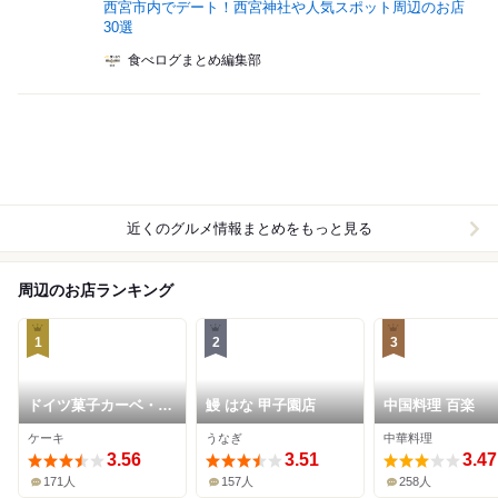
西宮市内でデート！西宮神社や人気スポット周辺のお店
30選
食べログまとめ編集部
近くのグルメ情報まとめをもっと見る
周辺のお店ランキング
1
2
3
ドイツ菓子カーベ・カ
鰻 はな 甲子園店
中国料理 百楽
イザー
ケーキ
うなぎ
中華料理
3.56
3.51
3.47
171人
157人
258人