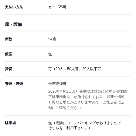
支払い方法
カード不可
席・設備
席数
54席
個室
無
貸切
可（20人～50人可、20人以下可）
禁煙・喫煙
全席喫煙可
2020年4月1日より受動喫煙対策に関する法律(改
正健康増進法）が施行されており、最新の情報
と異なる場合がございますので、ご来店前に店
舗にご確認ください。
駐車場
無（近隣にコインパーキングがありますので、
そちらをご利用下さい。）