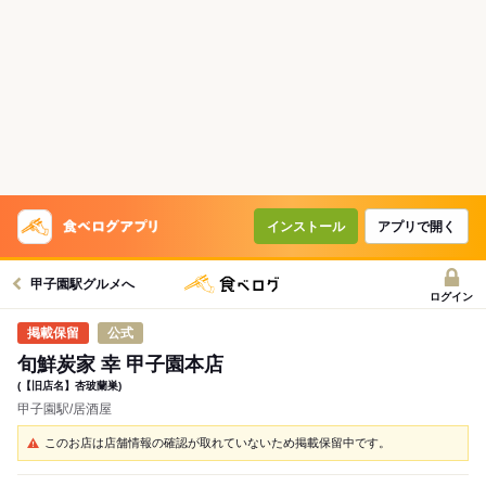
インストール
アプリで開く
甲子園駅グルメへ
ログイン
公式
旬鮮炭家 幸 甲子園本店
(【旧店名】杏玻蘭巣)
甲子園駅/居酒屋
このお店は店舗情報の確認が取れていないため掲載保留中です。