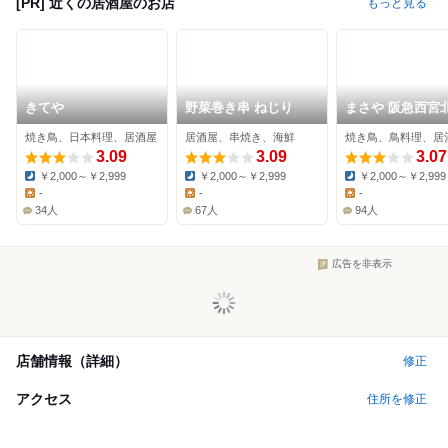
[PR] 近くの居酒屋のお店
もっと見る
きてや
野菜巻き串 ねじり
まさや 阪急西宮
店
焼き鳥、日本料理、居酒屋
居酒屋、串焼き、海鮮
焼き鳥、鳥料理、居
3.09
3.09
3.07
￥2,000～￥2,999
￥2,000～￥2,999
￥2,000～￥2,999
Dinner:
Dinner:
Dinner:
-
-
-
Lunch:
Lunch:
Lunch:
34人
67人
94人
広告を非表示
店舗情報（詳細）
修正
アクセス
住所を修正