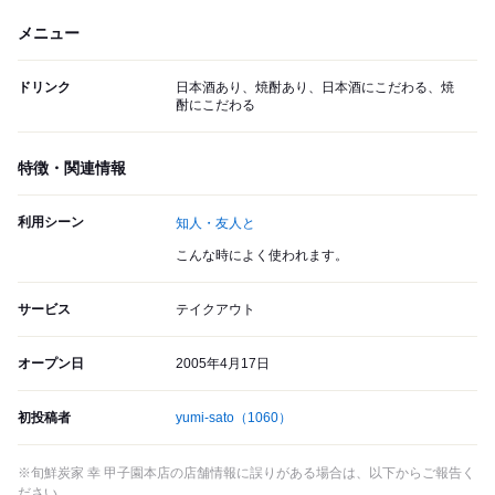
メニュー
ドリンク
日本酒あり、焼酎あり、日本酒にこだわる、焼
酎にこだわる
特徴・関連情報
利用シーン
知人・友人と
こんな時によく使われます。
サービス
テイクアウト
オープン日
2005年4月17日
初投稿者
yumi-sato
（1060）
※旬鮮炭家 幸 甲子園本店の店舗情報に誤りがある場合は、以下からご報告く
ださい。