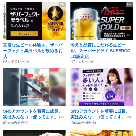
PR
PR
完璧な生ビール体験を。ザ・パ
冷えと品質にこだわる生ビー
ーフェクト黒ラベルが飲めるお
ル。スーパードライ SUPERCO
店
LD認定店
(サッポロビール)
(アサヒビール)
SNSアカウントを着実に成長。
SNSアカウントを着実に成長。
実はみんなココ使ってます。
実はみんなココ使ってます。
PR
PR
(Dreaw合同会社)
(Dreaw合同会社)