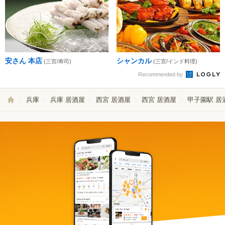
安さん 本店
シャンカル
(三宮/寿司)
(三宮/インド料理)
Recommended by
兵庫
兵庫 居酒屋
西宮 居酒屋
西宮 居酒屋
甲子園駅 居