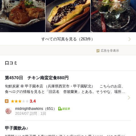
すべての写真を見る（263件）
広告を非表示
口コミ
第4570日 チキン南蛮定食880円
旬鮮炭家 幸 甲子園本店 （兵庫県西宮市・甲子園駅北） こちらのお店、
食べログの情報を見ると「旧店名 杏玻蘭巣」とある。そうやな、場所的
にはそうやなと。あんばらんす時代に...
3.4
Lunch:
midnighthawkins
（651）
2024/07 訪問
1回
甲子園飲み♪