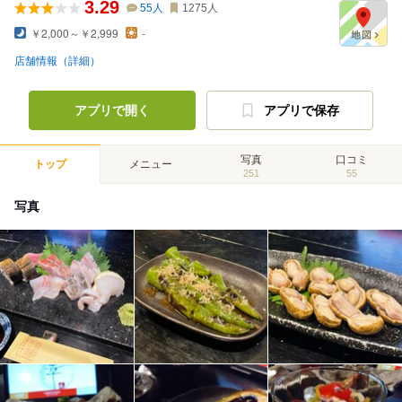
3.29
55
人
1275
人
￥2,000～￥2,999
-
店舗情報（詳細）
アプリで開く
アプリで保存
写真
口コミ
トップ
メニュー
251
55
写真