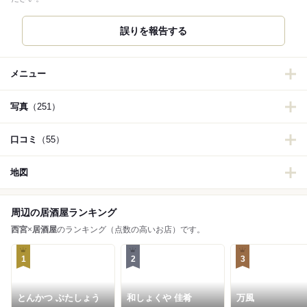
誤りを報告する
メニュー
写真
（251）
口コミ
（55）
地図
周辺の居酒屋ランキング
西宮
×
居酒屋
のランキング（点数の高いお店）です。
1
2
3
とんかつ ぶたしょう
和しょくや 佳肴
万風