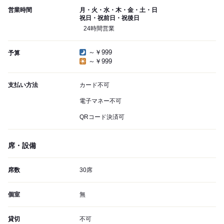
営業時間
月・火・水・木・金・土・日
祝日・祝前日・祝後日
24時間営業
～￥999
予算
～￥999
支払い方法
カード不可
電子マネー不可
QRコード決済可
席・設備
席数
30席
個室
無
貸切
不可