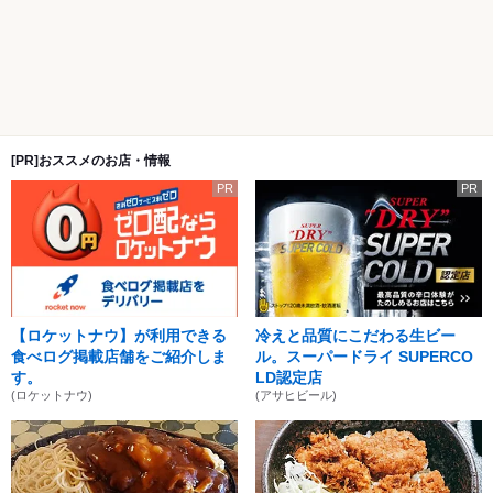
[PR]おススメのお店・情報
PR
PR
【ロケットナウ】が利用できる
冷えと品質にこだわる生ビー
食べログ掲載店舗をご紹介しま
ル。スーパードライ SUPERCO
す。
LD認定店
(ロケットナウ)
(アサヒビール)