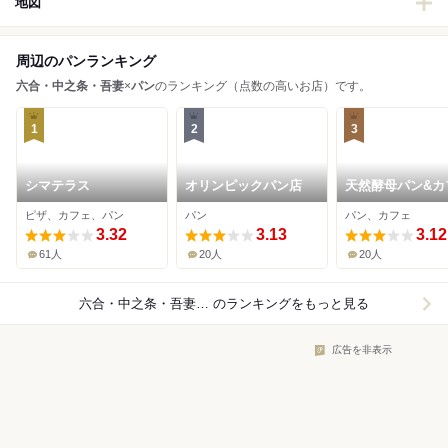
地図
周辺のパンランキング
六合・中之条・吾妻
×
パン
のランキング（点数の高いお店）です。
1
2
3
シマテラス
オリンピックパン店
天然酵母パン&カ
エルム
ピザ、カフェ、パン
パン
パン、カフェ
3.32
3.13
3.12
61人
20人
20人
六合・中之条・吾妻×パン
のランキングをもっと見る
広告を非表示