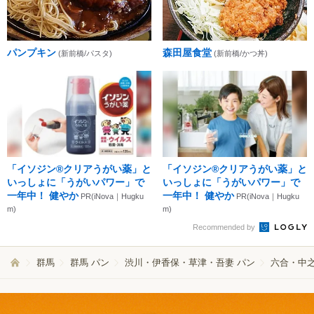
パンプキン
森田屋食堂
(新前橋/パスタ)
(新前橋/かつ丼)
「イソジン®クリアうがい薬」と
「イソジン®クリアうがい薬」と
いっしょに「うがいパワー」で
いっしょに「うがいパワー」で
一年中！ 健やか
一年中！ 健やか
PR(iNova｜Hugku
PR(iNova｜Hugku
m)
m)
Recommended by
群馬
群馬 パン
渋川・伊香保・草津・吾妻 パン
六合・中之