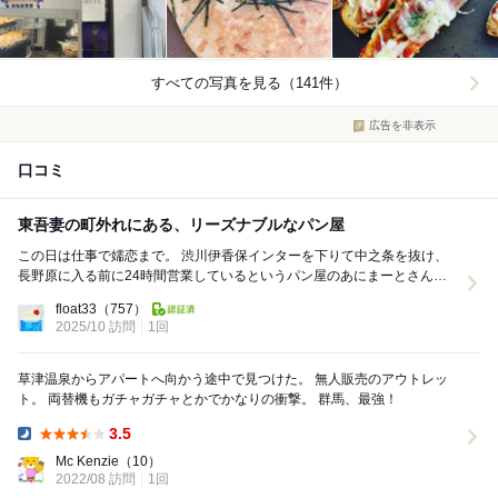
すべての写真を見る（141件）
広告を非表示
口コミ
東吾妻の町外れにある、リーズナブルなパン屋
この日は仕事で嬬恋まで。 渋川伊香保インターを下りて中之条を抜け、
長野原に入る前に24時間営業しているというパン屋のあにまーとさん
へ。 朝の６時台ということもあり、さすがに...
float33
（757）
2025/10 訪問
1回
草津温泉からアパートへ向かう途中で見つけた。 無人販売のアウトレッ
ト。 両替機もガチャガチャとかでかなりの衝撃。 群馬、最強！
3.5
Dinner:
Mc Kenzie
（10）
2022/08 訪問
1回