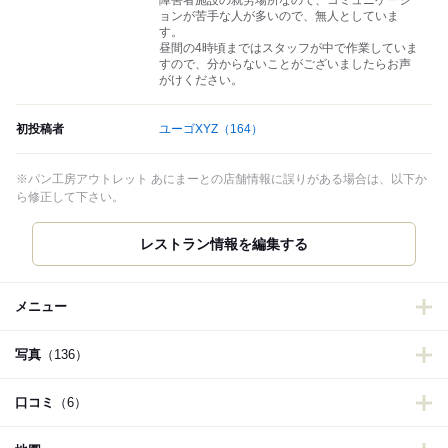
障害者施設の就労場所なので、コミュニケーシ
ョンが苦手な人が多いので、無人としていま
す。
昼間の4時頃まではスタッフが中で作業していま
すので、分からないことがございましたらお声
がけください。
初投稿者
ユーゴXYZ
（164）
※パン工房アウトレット あにまーとの店舗情報に誤りがある場合は、以下か
ら修正して下さい。
レストラン情報を編集する
メニュー
写真
（136）
口コミ
（6）