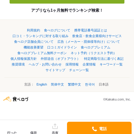
アプリなら1ヶ月無料でランキング検索！
利用規約
食べログについて
携帯電話番号認証とは
口コミ・ランキングに対する取り組み
飲食店・飲食企業様向けサービス
食べログ店舗会員について
広告（メーカー・団体様等向け）について
機能改善要望
口コミガイドライン
食べログプレミアム
食べログプレミアム無料クーポン
ネット予約（リクエスト予約）
個人情報保護方針
外部送信（オプトアウト）
特定商取引法に基づく表記
推奨環境
ヘルプ・お問い合わせ
採用情報
企業情報
キーワード一覧
サイトマップ
チェーン一覧
言語：
English
简体中文
繁體中文
한국어
日本語
©Kakaku.com, Inc.
電話
行った
保存
共有