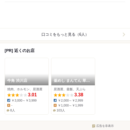
口コミをもっと見る（6人）
[PR] 近くのお店
牛角 渋川店
釜めし まんてん 草津
湯畑 弐番館
焼肉、ホルモン、居酒屋
居酒屋、釜飯、天ぷら
3.01
3.38
￥3,000～￥3,999
￥2,000～￥2,999
Dinner:
Dinner:
-
￥1,000～￥1,999
Lunch:
Lunch:
8人
103人
広告を非表示