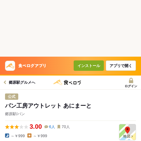
インストール
アプリで開く
郷原駅グルメへ
ログイン
公式
パン工房アウトレット あにまーと
郷原駅/パン
3.00
6
人
70
人
～￥999
～￥999