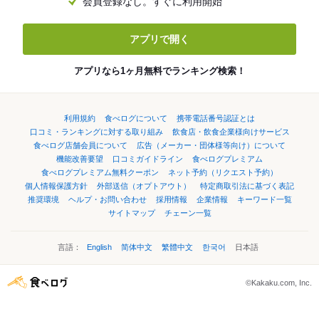
会員登録なし。すぐに利用開始
アプリで開く
アプリなら1ヶ月無料でランキング検索！
利用規約
食べログについて
携帯電話番号認証とは
口コミ・ランキングに対する取り組み
飲食店・飲食企業様向けサービス
食べログ店舗会員について
広告（メーカー・団体様等向け）について
機能改善要望
口コミガイドライン
食べログプレミアム
食べログプレミアム無料クーポン
ネット予約（リクエスト予約）
個人情報保護方針
外部送信（オプトアウト）
特定商取引法に基づく表記
推奨環境
ヘルプ・お問い合わせ
採用情報
企業情報
キーワード一覧
サイトマップ
チェーン一覧
言語：
English
简体中文
繁體中文
한국어
日本語
©Kakaku.com, Inc.