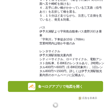
面へ五十崎町を抜ける）
４．左手に赤い橋がかかっている三叉路（信号
あり）を左折して橋を渡る。
５．１５分ほど走りながら、注意して左側を見
ていると、発見＆到着。
バス
伊予大洲駅より宇和島自動車バス鹿野川行き乗
車
「宇和川」下車徒歩10分（768m）
営業時間内は朝か午後のみ
レンタサイクル
伊予大洲駅前観光案内所
シティーサイクル、ロードサイクル、電動アシ
スト自転車、E-BIKEのレンタルあり。2時間レン
タル400円〜600円（E-BIKE対象外）、1日レン
タル800円〜1500円。詳しくは伊予大洲駅観光
案内所のホームページに記載あり。
食べログアプリで地図を開く
広告を非表示