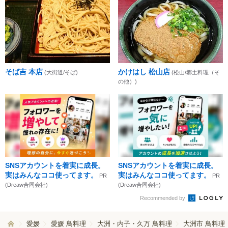
そば吉 本店
かけはし 松山店
(大街道/そば)
(松山/郷土料理（そ
の他）)
SNSアカウントを着実に成長。
SNSアカウントを着実に成長。
実はみんなココ使ってます。
実はみんなココ使ってます。
PR
PR
(Dreaw合同会社)
(Dreaw合同会社)
Recommended by
愛媛
愛媛 鳥料理
大洲・内子・久万 鳥料理
大洲市 鳥料理