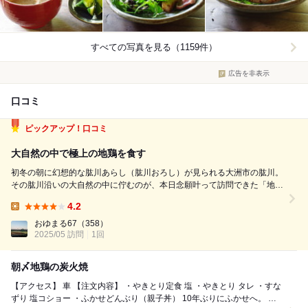
すべての写真を見る（1159件）
広告を非表示
口コミ
ピックアップ！口コミ
大自然の中で極上の地鶏を食す
初冬の朝に幻想的な肱川あらし（肱川おろし）が見られる大洲市の肱川。
その肱川沿いの大自然の中に佇むのが、本日念願叶って訪問できた「地鶏
焼 ふかせ」さんです。 11時30分の開店前に伺うと既に二組のお客さんが
4.2
いらっしゃいました。 席は囲炉裏を囲む座敷と、二口の囲炉裏を囲み椅
Lunch:
子に座るテーブルタ...
おゆまる67
（358）
2025/05 訪問
1回
朝〆地鶏の炭火焼
【アクセス】 車 【注文内容】 ・やきとり定食 塩 ・やきとり タレ ・すな
ずり 塩コショー ・ふかせどんぶり（親子丼） 10年ぶりにふかせへ。 こ