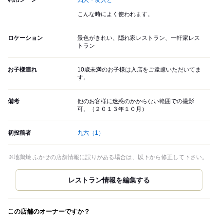
知人・友人と
こんな時によく使われます。
ロケーション
景色がきれい、隠れ家レストラン、一軒家レス
トラン
お子様連れ
10歳未満のお子様は入店をご遠慮いただいてま
す。
備考
他のお客様に迷惑のかからない範囲での撮影
可。（２０１３年１０月）
初投稿者
九六
（1）
※地鶏焼 ふかせの店舗情報に誤りがある場合は、以下から修正して下さい。
この店舗のオーナーですか？