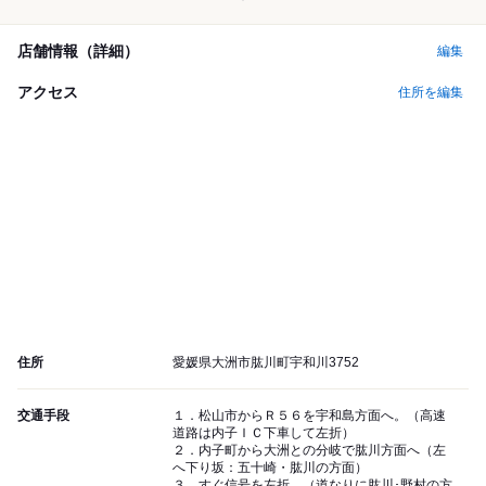
店舗情報（詳細）
編集
アクセス
住所を編集
住所
愛媛県大洲市肱川町宇和川3752
交通手段
１．松山市からＲ５６を宇和島方面へ。（高速
道路は内子ＩＣ下車して左折）
２．内子町から大洲との分岐で肱川方面へ（左
へ下り坂：五十崎・肱川の方面）
３．すぐ信号を左折。（道なりに肱川･野村の方