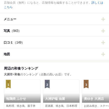
店舗会員（無料）になると、店舗情報を編集することができます。
詳しくは
こちら
メニュー
写真
（943）
口コミ
（149）
地図
周辺の和食ランキング
大洲市
×
和食
のランキング（点数の高いお店）です。
1
2
3
地鶏焼 ふかせ
大洲炉端 油屋
美ゆき 大洲店
鳥料理、焼き鳥、親子丼
居酒屋、焼き鳥、日本料理