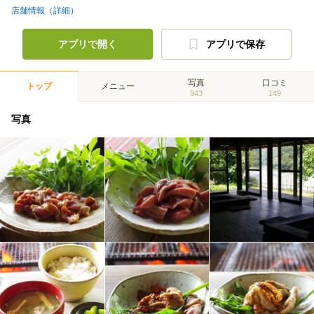
店舗情報（詳細）
アプリで開く
アプリで保存
写真
口コミ
トップ
メニュー
943
149
写真