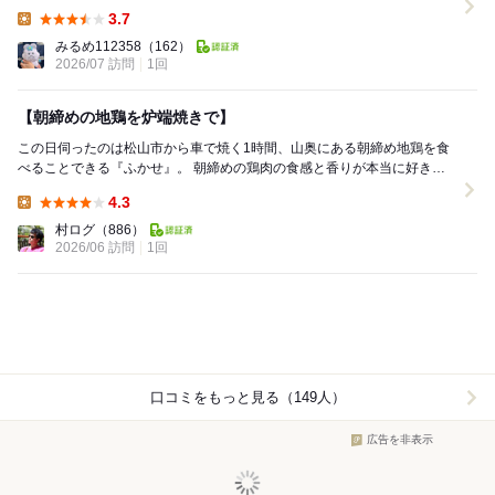
ちらは朝...
3.7
Lunch:
みるめ112358
（162）
2026/07 訪問
1回
【朝締めの地鶏を炉端焼きで】
この日伺ったのは松山市から車で焼く1時間、山奥にある朝締め地鶏を食
べることできる『ふかせ』。 朝締めの鶏肉の食感と香りが本当に好きな
僕にとっては、幸せなお店です。 日曜日の...
4.3
Lunch:
村ログ
（886）
2026/06 訪問
1回
口コミをもっと見る（149人）
広告を非表示