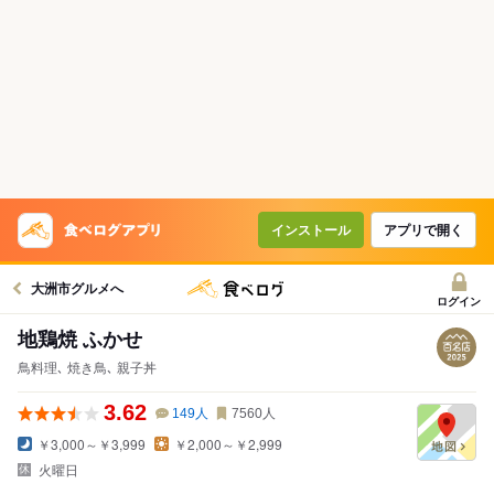
インストール
アプリで開く
大洲市グルメへ
ログイン
地鶏焼 ふかせ
鳥料理､ 焼き鳥､ 親子丼
3.62
149
人
7560
人
￥3,000～￥3,999
￥2,000～￥2,999
火曜日