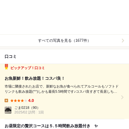
すべての写真を見る（1677件）
口コミ
ピックアップ！口コミ
お魚新鮮！飲み放題！コスパ良！
市場に隣接されたお店で、新鮮なお魚が食べられてアルコールもソフトド
リンクも飲み放題(^^)しかも最長5.5時間です♪コスパ良すぎて長居しちゃ
いましたーーー♪ 頂いたのは、5000円のランチコース➕刺身3種盛り
4.0
【前 菜】名物海鮮痛風盛り 貝柱 数の子 いくら あん肝 土佐酢ジ
Lunch:
ュレ ...
ごま0218
（90）
2025/02 訪問
1回
お昼限定の贅沢コースは５.５時間飲み放題付き ✨