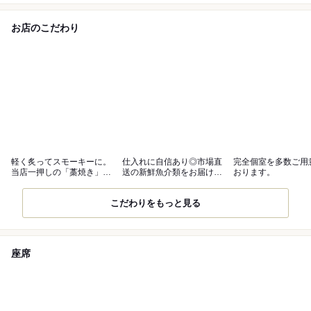
お店のこだわり
軽く炙ってスモーキーに。
仕入れに自信あり◎市場直
完全個室を多数ご用
当店一押しの「藁焼き」を
送の新鮮魚介類をお届けし
おります。
どうぞ！
ます！
こだわりをもっと見る
座席