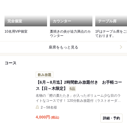
完全個室
カウンター
テーブル席
10名用VIP個室
藁焼きの炎が迫力満点のカ
1Fはテーブル席を
ウンター
ております。
座席をもっと見る
コース
飲み放題
【6月～8月迄】2時間飲み放題付き お手軽コー
ス【日～木限定】
6品
名物の「鰹の藁たたき」が入ったボリューム少な目のラ
イトなコースです！ 120分飲み放題付（ラストオーダー
30分前）
2～58名様
4,000
円
(税込)
詳細・予約