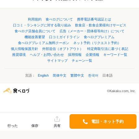
利用規約
食べログについて
携帯電話番号認証とは
口コミ・ランキングに対する取り組み
飲食店・飲食企業様向けサービス
食べログ店舗会員について
広告（メーカー・団体様等向け）について
機能改善要望
口コミガイドライン
食べログプレミアム
食べログプレミアム無料クーポン
ネット予約（リクエスト予約）
個人情報保護方針
外部送信（オプトアウト）
特定商取引法に基づく表記
推奨環境
ヘルプ・お問い合わせ
採用情報
企業情報
キーワード一覧
サイトマップ
チェーン一覧
言語：
English
简体中文
繁體中文
한국어
日本語
©Kakaku.com, Inc.
電話・ネット予約
行った
保存
共有