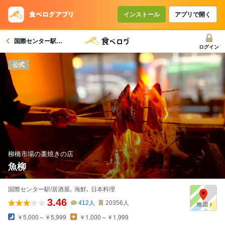
コースで使えるクーポン
戻る
インストール
アプリで開く
国際センター駅グルメへ
クーポンを利用せず予約する
ログイン
公式
柳橋市場の藁焼きの店
魚柳
国際センター駅/居酒屋､ 海鮮､ 日本料理
3.46
412
人
20356
人
￥5,000～￥5,999
￥1,000～￥1,999