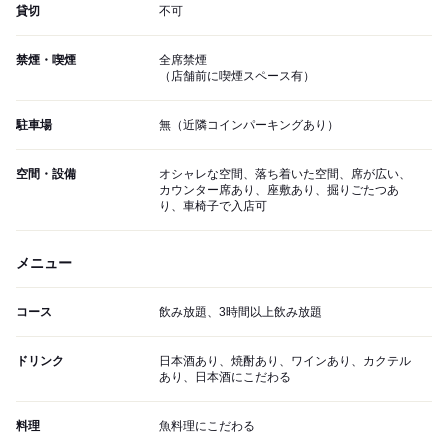
貸切
不可
禁煙・喫煙
全席禁煙
（店舗前に喫煙スペース有）
駐車場
無（近隣コインパーキングあり）
空間・設備
オシャレな空間、落ち着いた空間、席が広い、
カウンター席あり、座敷あり、掘りごたつあ
り、車椅子で入店可
メニュー
コース
飲み放題、3時間以上飲み放題
ドリンク
日本酒あり、焼酎あり、ワインあり、カクテル
あり、日本酒にこだわる
料理
魚料理にこだわる