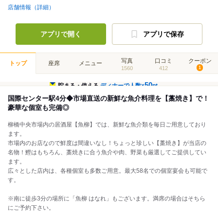
店舗情報（詳細）
アプリで開く
アプリで保存
写真
口コミ
クーポン
トップ
座席
メニュー
1560
412
1
50
貯まる・使える
ディナーで人数×
pt
国際センター駅4分◆市場直送の新鮮な魚介料理を【藁焼き】で！
豪華な個室も完備◎
柳橋中央市場内の居酒屋【魚柳】では、新鮮な魚介類を毎日ご用意しており
ます。
市場内のお店なので鮮度は間違いなし！ちょっと珍しい【藁焼き】が当店の
名物！鰹はもちろん、藁焼きに合う魚介や肉、野菜も厳選してご提供してい
ます。
広々とした店内は、各種個室も多数ご用意。最大58名での個室宴会も可能で
す。
※南に徒歩3分の場所に「魚柳 はなれ」もございます。満席の場合はそちら
にご予約下さい。