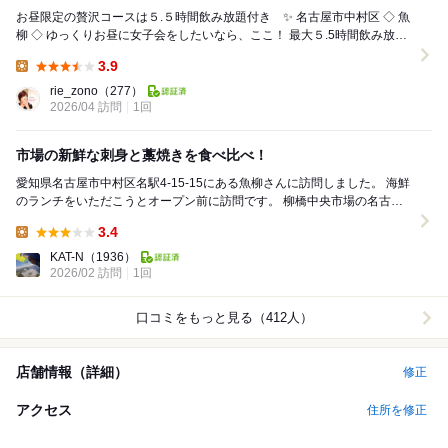
お昼限定の贅沢コースは５.５時間飲み放題付き ✨ 名古屋市中村区 ◇ 魚
柳 ◇ ゆっくりお昼に女子会をしたいなら、ここ！ 最大５.5時間飲み放題
のついたコースがある《魚柳...
3.9
Lunch:
rie_zono
（277）
2026/04 訪問
1回
市場の新鮮な刺身と藁焼きを食べ比べ！
愛知県名古屋市中村区名駅4-15-15にある魚柳さんに訪問しました。 海鮮
のランチをいただこうとオープン前に訪問です。 柳橋中央市場の名古屋
綜合市場ビルにあるお店でオー...
3.4
Lunch:
KAT-N
（1936）
2026/02 訪問
1回
口コミをもっと見る（412人）
店舗情報（詳細）
修正
アクセス
住所を修正