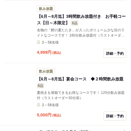
飲み放題
【6月～8月迄】3時間飲み放題付き お手軽コー
ス【日～木限定】
6品
名物の「鰹の藁たたき」が入ったボリューム少な目のラ
イトなコースです！ 180分飲み放題付（ラストオーダー
30分前）
2～58名様
4,999
円
(税込)
詳細・予約
飲み放題
【6月～8月迄】宴会コース ◆２時間飲み放題
8品
藁焼きを堪能できるお得なコースです！ 120分飲み放題
付（ラストオーダー30分前）
2～58名様
5,000
円
(税込)
詳細・予約