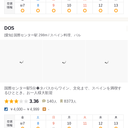
空席
7
8
9
10
11
12
13
8
/
情報
DOS
[愛知] 国際センター駅 298m / スペイン料理、バル
国際センター駅5分◆タパスからワイン、文化まで、スペインを満喫す
るひととき。お一人様大歓迎
3.36
140
8373
人
人
￥4,000～￥4,999
-
金
土
日
月
火
水
木
空席
7
8
9
10
11
12
13
8
/
情報