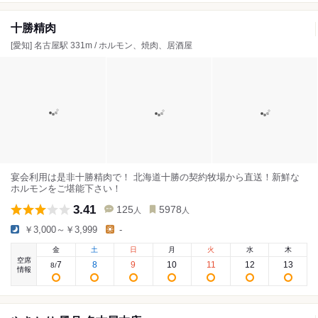
十勝精肉
[愛知] 名古屋駅 331m / ホルモン、焼肉、居酒屋
宴会利用は是非十勝精肉で！ 北海道十勝の契約牧場から直送！新鮮な
ホルモンをご堪能下さい！
3.41
125
5978
人
人
￥3,000～￥3,999
-
金
土
日
月
火
水
木
空席
7
8
9
10
11
12
13
8
/
情報