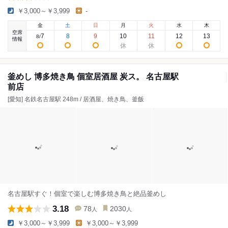
￥3,000～￥3,999
-
金
土
日
月
火
水
木
空席
7
8
9
10
11
12
13
8
/
情報
釜めし 博多焼き鳥 個室居酒屋 炭ス。 名古屋駅
前店
[愛知] 名鉄名古屋駅 248m / 居酒屋、焼き鳥、釜飯
名古屋駅すぐ！個室で楽しむ博多焼き鳥と絶品釜めし
3.18
78
2030
人
人
￥3,000～￥3,999
￥3,000～￥3,999