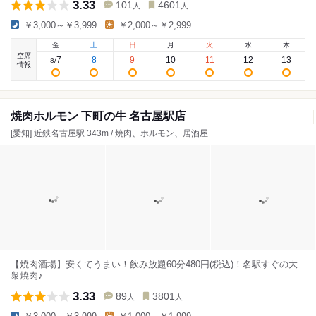
3.33
101
4601
人
人
￥3,000～￥3,999
￥2,000～￥2,999
金
土
日
月
火
水
木
空席
7
8
9
10
11
12
13
8
/
情報
焼肉ホルモン 下町の牛 名古屋駅店
[愛知] 近鉄名古屋駅 343m / 焼肉、ホルモン、居酒屋
【焼肉酒場】安くてうまい！飲み放題60分480円(税込)！名駅すぐの大
衆焼肉♪
3.33
89
3801
人
人