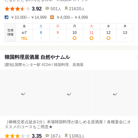
3.92
501
21620
人
人
￥10,000～￥14,999
￥4,000～￥4,999
金
土
日
月
火
水
木
空席
7
8
9
10
11
12
13
8
/
情報
韓国料理居酒屋 自然やナムル
[愛知] 国際センター駅 422m / 韓国料理、居酒屋
［柳橋交差点徒歩1分］本場韓国料理が楽しめる居酒屋！各種宴会にオ
ススメのコースもご用意★
3.35
167
11061
人
人