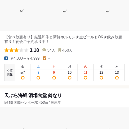
【食べ放題有り】厳選和牛と新鮮ホルモン★生ビールもOK★飲み放題
有り！宴会ご予約承り中！
3.18
34
468
人
人
￥4,000～￥4,999
-
金
土
日
月
火
水
木
空席
7
8
9
10
11
12
13
8
/
情報
天ぷら海鮮 酒場食堂 鈴なり
[愛知] 国際センター駅 453m / 居酒屋