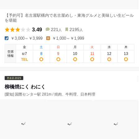
【予約可】名古屋駅構内で名古屋めし・東海グルメと美味しい生ビール
を堪能
3.49
221
2195
人
人
￥3,000～￥3,999
￥1,000～￥1,999
金
土
日
月
火
水
木
空席
7
8
9
10
11
12
13
8
/
情報
柳橋焼にく わにく
[愛知] 国際センター駅 281m / 焼肉、牛料理、日本料理