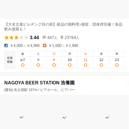
【大名古屋ビルヂング目の前】絶品の鶏料理♪個室、団体席完備！単品
飲み放題も！
3.44
447
23764
人
人
￥4,000～￥4,999
￥1,000～￥1,999
金
土
日
月
火
水
木
空席
7
8
9
10
11
12
13
8
/
情報
NAGOYA BEER STATION 浩養園
[愛知] 名古屋駅 197m / ビアホール、ビアバー