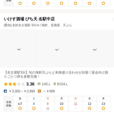
情報
いけす酒場 ぴち天 名駅中店
[愛知] 名鉄名古屋駅 301m / 海鮮、居酒屋、天ぷら
【名古屋駅3分】旬の海鮮天ぷらと刺身盛り合わせが自慢◇宴会向け掘
りごたつ席を多数完備！
3.36
145
8104
人
人
￥3,000～￥3,999
～￥999
金
土
日
月
火
水
木
空席
7
8
9
10
11
12
13
8
/
情報