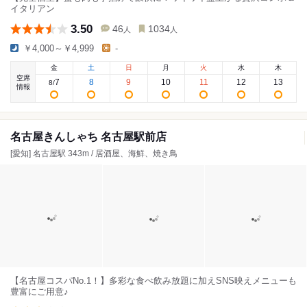
イタリアン
3.50
46
1034
人
人
￥4,000～￥4,999
-
金
土
日
月
火
水
木
空席
7
8
9
10
11
12
13
8
/
情報
名古屋きんしゃち 名古屋駅前店
[愛知] 名古屋駅 343m / 居酒屋、海鮮、焼き鳥
【名古屋コスパNo.1！】多彩な食べ飲み放題に加えSNS映えメニューも
豊富にご用意♪