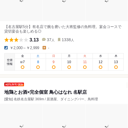
【名古屋駅5分】有名店で腕を磨いた大将監修の魚料理。宴会コースで
貸切宴会も楽しめる◎
3.13
37
1338
人
人
￥2,000～￥2,999
-
金
土
日
月
火
水
木
空席
7
8
9
10
11
12
13
8
/
情報
地鶏とお酒×完全個室 鳥心はなれ 名駅店
[愛知] 名鉄名古屋駅 369m / 居酒屋、ダイニングバー、鳥料理