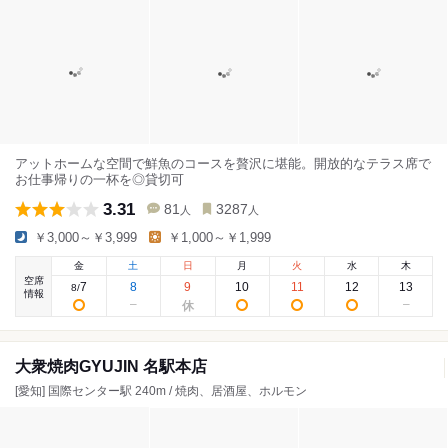
アットホームな空間で鮮魚のコースを贅沢に堪能。開放的なテラス席で
お仕事帰りの一杯を◎貸切可
3.31
81
3287
人
人
￥3,000～￥3,999
￥1,000～￥1,999
金
土
日
月
火
水
木
空席
7
8
9
10
11
12
13
8
/
情報
大衆焼肉GYUJIN 名駅本店
[愛知] 国際センター駅 240m / 焼肉、居酒屋、ホルモン