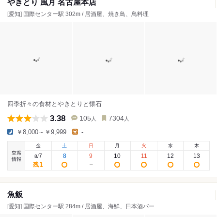
やきとり 風月 名古屋本店
[愛知] 国際センター駅 302m / 居酒屋、焼き鳥、鳥料理
四季折々の食材とやきとりと懐石
3.38
105
7304
人
人
￥8,000～￥9,999
-
金
土
日
月
火
水
木
空席
7
8
9
10
11
12
13
8
/
情報
1
残
魚飯
[愛知] 国際センター駅 284m / 居酒屋、海鮮、日本酒バー