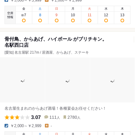
￥3,000～￥3,999
￥1,000～￥1,999
金
土
日
月
火
水
木
空席
7
8
9
10
11
12
13
8
/
情報
骨付鳥、からあげ、ハイボール がブリチキン。
名駅西口店
[愛知] 名古屋駅 217m / 居酒屋、からあげ、ステーキ
名古屋生まれのからあげ酒場！各種宴会お任せください！
3.07
111
2780
人
人
￥2,000～￥2,999
-
金
土
日
月
火
水
木