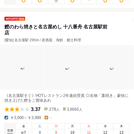
鰹のわら焼きと名古屋めし 十八番舟 名古屋駅前
店
[愛知] 名古屋駅 295m / 居酒屋、海鮮、郷土料理
《名古屋駅すぐ》HOTレストラン2年連続受賞 ◎名物「藁焼き」豪快に
焼き上げた鰹をご賞味あれ
3.37
278
13665
人
人
￥3,000～￥3,999
-
金
土
日
月
火
水
木
空席
7
8
9
10
11
12
13
8
/