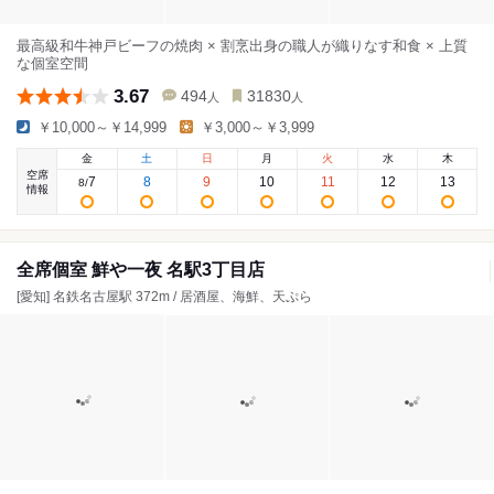
最高級和牛神戸ビーフの焼肉 × 割烹出身の職人が織りなす和食 × 上質
な個室空間
3.67
494
31830
人
人
￥10,000～￥14,999
￥3,000～￥3,999
金
土
日
月
火
水
木
空席
7
8
9
10
11
12
13
8
/
情報
全席個室 鮮や一夜 名駅3丁目店
[愛知] 名鉄名古屋駅 372m / 居酒屋、海鮮、天ぷら