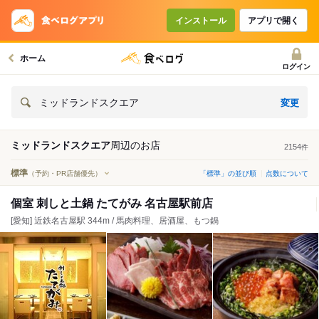
インストール
アプリで開く
ホーム
ログイン
変更
ミッドランドスクエア
ミッドランドスクエア
周辺の
お店
2154
件
標準
（予約・PR店舗優先）
「標準」の並び順
点数について
個室 刺しと土鍋 たてがみ 名古屋駅前店
[愛知] 近鉄名古屋駅 344m / 馬肉料理、居酒屋、もつ鍋