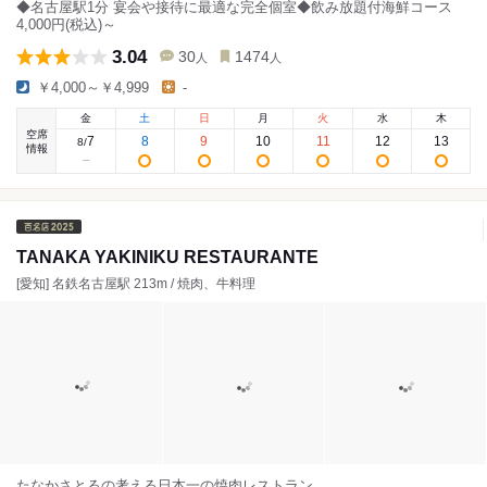
◆名古屋駅1分 宴会や接待に最適な完全個室◆飲み放題付海鮮コース
4,000円(税込)～
3.04
30
1474
人
人
￥4,000～￥4,999
-
金
土
日
月
火
水
木
空席
7
8
9
10
11
12
13
8
/
情報
TANAKA YAKINIKU RESTAURANTE
[愛知] 名鉄名古屋駅 213m / 焼肉、牛料理
たなかさとるの考える日本一の焼肉レストラン