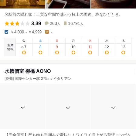
名駅前の隠れ家！上質な空間で味わう極上の馬肉、粋なひととき。
3.39
263
16791
人
人
￥4,000～￥4,999
-
金
土
日
月
火
水
木
空席
7
8
9
10
11
12
13
8
/
情報
水槽個室 柳橋 AONO
[愛知] 国際センター駅 275m / イタリアン
【完全個室】蟹も肉も手掴みで豪快に！ワイワイ盛上がる贅沢コンボ＆