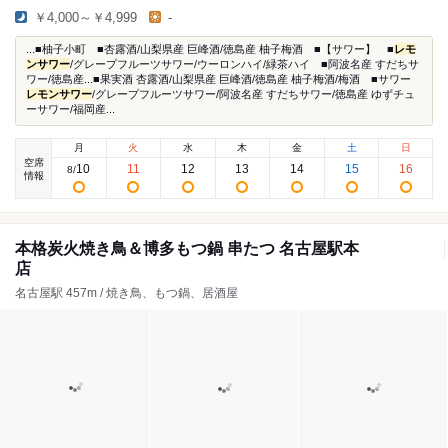
￥4,000～￥4,999
-
...■柚子小町 ■杏露酒/山梨県産 巨峰酒/徳島産 柚子梅酒 ■【サワー】 ■
レモ
ンサワー
/グレープフルーツサワー/ウーロンハイ/緑茶ハイ ■阿波名産 すだちサ
ワー/徳島産...■果実酒 杏露酒/山梨県産 巨峰酒/徳島産 柚子梅酒/梅酒 ■サワー
レモンサワー
/グレープフルーツサワー/阿波名産 すだちサワー/徳島産 ゆずチュ
ーサワー/福岡産...
月
火
水
木
金
土
日
空席
10
11
12
13
14
15
16
8
/
情報
本格炭火焼き鳥＆博多もつ鍋 串たつ 名古屋駅本
店
名古屋駅 457m / 焼き鳥、もつ鍋、居酒屋