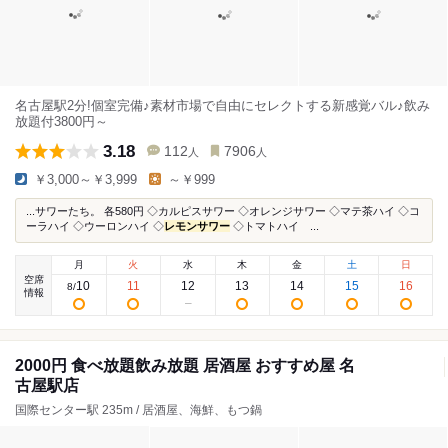
名古屋駅2分!個室完備♪素材市場で自由にセレクトする新感覚バル♪飲み
放題付3800円～
3.18
112
7906
人
人
￥3,000～￥3,999
～￥999
...サワーたち。 各580円 ◇カルピスサワー ◇オレンジサワー ◇マテ茶ハイ ◇コ
ーラハイ ◇ウーロンハイ ◇
レモンサワー
◇トマトハイ ...
月
火
水
木
金
土
日
空席
10
11
12
13
14
15
16
8
/
情報
2000円 食べ放題飲み放題 居酒屋 おすすめ屋 名
古屋駅店
国際センター駅 235m / 居酒屋、海鮮、もつ鍋