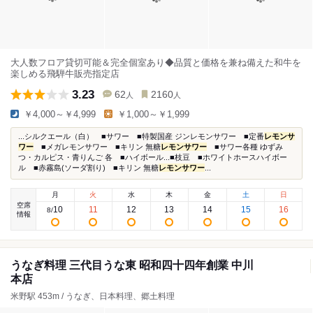
大人数フロア貸切可能＆完全個室あり◆品質と価格を兼ね備えた和牛を
楽しめる飛騨牛販売指定店
3.23
62
2160
人
人
￥4,000～￥4,999
￥1,000～￥1,999
...シルクエール（白） ■サワー ■特製国産 ジンレモンサワー ■定番
レモンサ
ワー
■メガレモンサワー ■キリン 無糖
レモンサワー
■サワー各種 ゆずみ
つ・カルピス・青りんご 各 ■ハイボール...■枝豆 ■ホワイトホースハイボー
ル ■赤霧島(ソーダ割り) ■キリン 無糖
レモンサワー
...
月
火
水
木
金
土
日
空席
10
11
12
13
14
15
16
8
/
情報
うなぎ料理 三代目うな東 昭和四十四年創業 中川
本店
米野駅 453m / うなぎ、日本料理、郷土料理