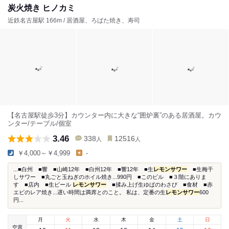
炭火焼き ヒノカミ
近鉄名古屋駅 166m / 居酒屋、ろばた焼き、寿司
【名古屋駅徒歩3分】カウンター内に大きな“囲炉裏”のある居酒屋。カウ
ンター/テーブル/個室
3.46
338
12516
人
人
￥4,000～￥4,999
-
...■白州 ■響 ■山崎12年 ■白州12年 ■響12年 ■生
レモンサワー
■生梅干
しサワー ■丸ごと玉ねぎのホイル焼き...990円 ■このビル ■３階にありま
す ■店内 ■生ビール
レモンサワー
■揉み上げ生ゆばのわさび ■食材 ■赤
エビのレア焼き...遅い時間は満席とのこと。 私は、定番の生
レモンサワー
600
円...
月
火
水
木
金
土
日
空席