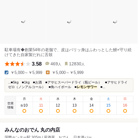
駐車場有◆創業54年の老舗で、皮はパリッ身はふわっとした鰻×守り続
けてきた自家製だれに舌鼓
3.58
469
12830
人
人
￥5,000～￥5,999
￥5,000～￥5,999
...■5kg ■1kg ■お酒 ■アサヒスーパードライ（瓶ビール） ■アサヒドライ
ゼロ（ノンアルコール） ■角ハイボール ■
レモンサワー
■...
月
火
水
木
金
土
日
空席
10
11
12
13
14
15
16
8
/
情報
みんなのおでん 丸の内店
国際センター駅 305m / 居酒屋、おでん、日本酒バー