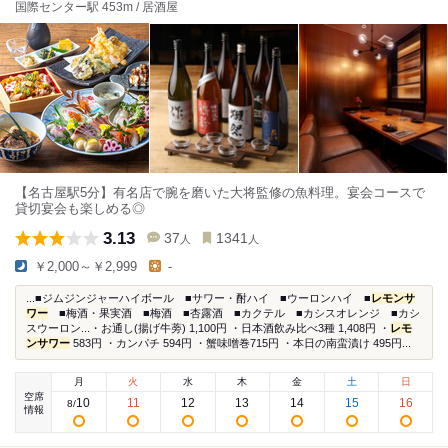
国際センター駅 453m / 居酒屋
【名古屋駅5分】有名店で腕を磨いた大将監修の魚料理。宴会コースで
貸切宴会も楽しめる◎
3.13
37
1341
人
人
￥2,000～￥2,999
-
...■ジムジンジャーハイボール ■サワー・酎ハイ ■ウーロンハイ ■
レモンサ
ワー
■梅酒・果実酒 ■梅酒 ■杏露酒 ■カクテル ■カシスオレンジ ■カシ
スウーロン...・お通し(揚げ牛蒡) 1,100円 ・日本酒飲み比べ3種 1,408円 ・
レモ
ンサワー
583円 ・カンパチ 594円 ・蟹味噌巻715円 ・本日の南蛮漬け 495円...
月
火
水
木
金
土
日
空席
10
11
12
13
14
15
16
8
/
情報