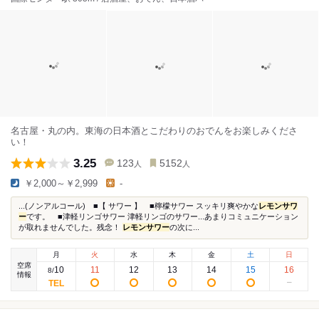
名古屋・丸の内。東海の日本酒とこだわりのおでんをお楽しみくださ
い！
3.25
123
5152
人
人
￥2,000～￥2,999
-
...(ノンアルコール) ■【 サワー 】 ■檸檬サワー スッキリ爽やかな
レモンサワ
ー
です。 ■津軽リンゴサワー 津軽リンゴのサワー...あまりコミュニケーション
が取れませんでした。残念！
レモンサワー
の次に...
月
火
水
木
金
土
日
空席
10
11
12
13
14
15
16
8
/
情報