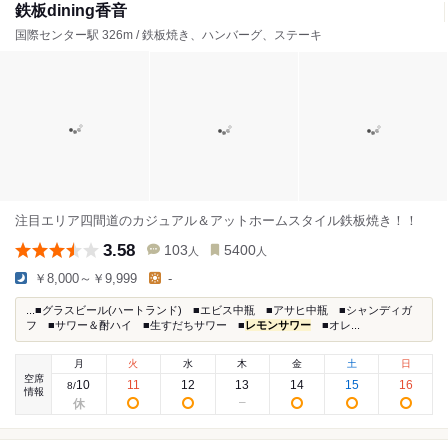
鉄板dining香音
国際センター駅 326m / 鉄板焼き、ハンバーグ、ステーキ
注目エリア四間道のカジュアル＆アットホームスタイル鉄板焼き！！
3.58
103
5400
人
人
￥8,000～￥9,999
-
...■グラスビール(ハートランド) ■エビス中瓶 ■アサヒ中瓶 ■シャンディガ
フ ■サワー＆酎ハイ ■生すだちサワー ■
レモンサワー
■オレ...
月
火
水
木
金
土
日
空席
10
11
12
13
14
15
16
8
/
情報