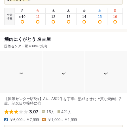
月
火
水
木
金
土
日
空席
10
11
12
13
14
15
16
8
/
情報
焼肉にくがとう 名古屋
国際センター駅 439m / 焼肉
【国際センター駅5分】A4～A5和牛を丁寧に熟成させた上質な焼肉に舌
鼓。記念日や接待に◎
3.07
15
421
人
人
￥6,000～￥7,999
￥1,000～￥1,999