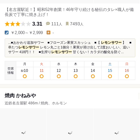
【名古屋駅近！】昭和52年創業！46年守り続ける秘伝のタレ×職人が備
長炭で丁寧に焼き上げ！
3.31
111
7493
人
人
￥2,000～￥2,999
-
...■おかわり追加サワー ■フローズン果実スカッシュ ■【
レモンサワー
】 ■
串たつ
レモンサワー
レモン丸ごと1個分！果実が溶け出して2度おいしい、追い
サワー 418円！！ ■生搾り
レモンサワー
甘くない！カラダの酸化を防ぐ...
月
火
水
木
金
土
日
空席
10
11
12
13
14
15
16
8
/
情報
焼肉 かねみや
近鉄名古屋駅 486m / 焼肉、ホルモン