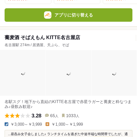
アプリに切り替える
蕎麦酒 そばえもん KITTE名古屋店
名古屋駅 274m / 居酒屋、天ぷら、そば
名駅スグ！地下から直結のKITTE名古屋で赤星ラガーと蕎麦と粋なつま
み♪昼飲み歓迎♪
3.28
65
1033
人
人
￥3,000～￥3,999
￥1,000～￥1,999
...昼呑み女子会しました♪ ランチタイムを過ぎた中途半端な時間帯でしたが、通