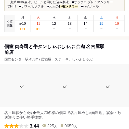
...麦芽100%麦汁、ビールと同じ仕込み製法 ■サッポロ プレミアムフリー
334ml ■サワー/カクテル ■大人の
レモンサワー
■ハイボール...
月
火
水
木
金
土
日
空席
10
11
12
13
14
15
16
8
/
情報
個室 肉寿司と牛タンしゃぶしゃぶ 金肉 名古屋駅
前店
国際センター駅 453m / 居酒屋、ステーキ、しゃぶしゃぶ
名古屋駅から4分◆最大70名様の個室で名古屋めし×肉料理。宴会・歓
送迎会に使い勝手抜群。
3.44
225
9659
人
人