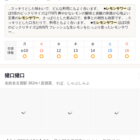
...スッキリとした味わいで、どんな料理にもよく合います。 ■
レモンサワー
ほ
ぼ2倍のビックりサイズは770円 爽やかなレモンの酸味と炭酸の刺激が心地よい
定番の
レモンサワー
。さっぱりとした飲み口で、食事との相性も抜群です。...ス
ッキリとした口当たりで、料理ともよく合います。 ■生
レモンサワー
ほぼ2倍
のビックりサイズは825円 フレッシュな生レモンをたっぷり使ったレモンサワ
ー...
月
火
水
木
金
土
日
空席
10
11
12
13
14
15
16
8
/
情報
猪口猪口
名鉄名古屋駅 362m / 居酒屋、そば、しゃぶしゃぶ