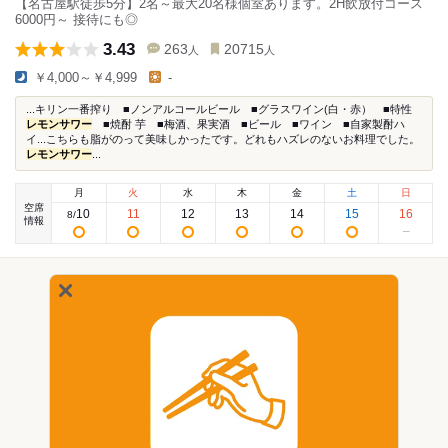
【名古屋駅徒歩5分】2名～最大20名様個室あります。2H飲放付コース
6000円～ 接待にも◎
3.43
263
20715
人
人
￥4,000～￥4,999
-
...キリン一番搾り ■ノンアルコールビール ■グラスワイン(白・赤） ■特性
レモンサワー
■焼酎 芋 ■梅酒、果実酒 ■ビール ■ワイン ■自家製酎ハ
イ...こちらも脂がのって美味しかったです。どれもハズレのないお料理でした。
レモンサワー
...
月
火
水
木
金
土
日
空席
10
11
12
13
14
15
16
8
/
情報