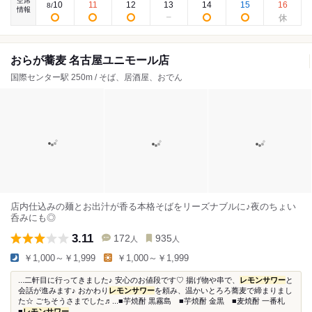
空席
10
11
12
13
14
15
16
8
/
情報
おらが蕎麦 名古屋ユニモール店
国際センター駅 250m / そば、居酒屋、おでん
店内仕込みの麺とお出汁が香る本格そばをリーズナブルに♪夜のちょい
呑みにも◎
3.11
172
935
人
人
￥1,000～￥1,999
￥1,000～￥1,999
...二軒目に行ってきました♪ 安心のお値段です♡ 揚げ物や串で、
レモンサワー
と
会話が進みます♪ おかわり
レモンサワー
を頼み、温かいとろろ蕎麦で締まりまし
た☆ ごちそうさまでした♬...■芋焼酎 黒霧島 ■芋焼酎 金黒 ■麦焼酎 一番札
■
レモンサワー
...