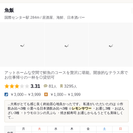
魚飯
国際センター駅 284m / 居酒屋、海鮮、日本酒バー
アットホームな空間で鮮魚のコースを贅沢に堪能。開放的なテラス席で
お仕事帰りの一杯を◎貸切可
3.31
81
3295
人
人
￥3,000～￥3,999
￥1,000～￥1,999
...大将がとても感じ良く終始居心地良かったです。 私達がいただいたのは ☆作
飲み比べ3種 ☆選べる日本酒飲み比べ3種 ☆
レモンサワー
・お通し3種 ・おばん
ざい3種 ・トウモロコシの天ぷら ・焼き鯖寿司 お通しからもうとても美味しく
て...
月
火
水
木
金
土
日