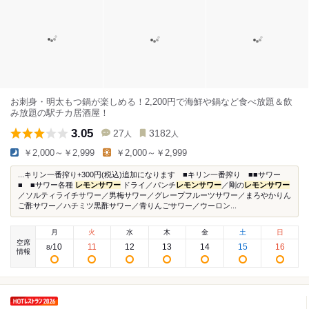
お刺身・明太もつ鍋が楽しめる！2,200円で海鮮や鍋など食べ放題＆飲
み放題の駅チカ居酒屋！
3.05
27
3182
人
人
￥2,000～￥2,999
￥2,000～￥2,999
...キリン一番搾り+300円(税込)追加になります ■キリン一番搾り ■■サワー
■ ■サワー各種
レモンサワー
ドライ／パンチ
レモンサワー
／剛の
レモンサワー
／ソルティライチサワー／男梅サワー／グレープフルーツサワー／まろやかりん
ご酢サワー／ハチミツ黒酢サワー／青りんごサワー／ウーロン...
月
火
水
木
金
土
日
空席
10
11
12
13
14
15
16
8
/
情報