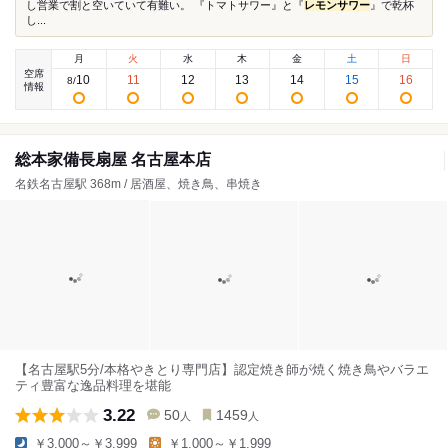
し営業で割と空いていて有難い。 『トマトサワー』と『
レモンサワー
』で乾杯
し...
月
火
水
木
金
土
日
空席
10
11
12
13
14
15
16
8
/
情報
総本家備長扇屋 名古屋本店
名鉄名古屋駅 368m / 居酒屋、焼き鳥、串焼き
【名古屋駅5分/本格やきとり専門店】認定焼き師が焼く焼き鳥やバラエ
ティ豊富な逸品料理を堪能
3.22
50
1459
人
人
￥3,000～￥3,999
￥1,000～￥1,999