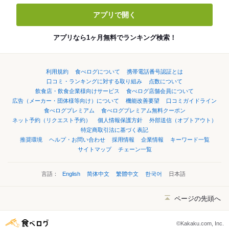
アプリで開く
アプリなら1ヶ月無料でランキング検索！
利用規約
食べログについて
携帯電話番号認証とは
口コミ・ランキングに対する取り組み
点数について
飲食店・飲食企業様向けサービス
食べログ店舗会員について
広告（メーカー・団体様等向け）について
機能改善要望
口コミガイドライン
食べログプレミアム
食べログプレミアム無料クーポン
ネット予約（リクエスト予約）
個人情報保護方針
外部送信（オプトアウト）
特定商取引法に基づく表記
推奨環境
ヘルプ・お問い合わせ
採用情報
企業情報
キーワード一覧
サイトマップ
チェーン一覧
言語：
English
简体中文
繁體中文
한국어
日本語
ページの先頭へ
©Kakaku.com, Inc.