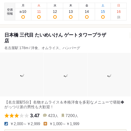
月
火
水
木
金
土
日
空席
10
11
12
13
14
15
16
8
/
情報
日本橋 三代目 たいめいけん ゲートタワープラザ
店
名古屋駅 178m / 洋食、オムライス、ハンバーグ
【名古屋駅5分】名物オムライス＆本格洋食を多彩なメニューで堪能◆
がっつり派の男性も大歓迎！
3.47
423
7200
人
人
￥2,000～￥2,999
￥1,000～￥1,999