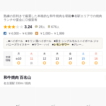
熟練の目利きで厳選した本格的な和牛焼肉を堪能◆名駅エリアでの焼肉
ランチや宴会に◎個室有
3.24
28
676
人
人
￥4,000～￥4,999
￥1,000～￥1,999
...■ハイボール ■キリン 陸ハイボール ■富士 シングルモルトハイボール ジャ
パニーズウイスキー ■サワー・ハイ ■
レモンサワー
■グレー...
月
火
水
木
金
土
日
空席
10
11
12
13
14
15
16
8
/
情報
和牛焼肉 百名山
名古屋駅 330m / 焼肉