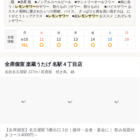
...瓶 ■赤星 瓶 ■ノンアルコールビール ■サントリーオールフリー ■肉に合
う！
レモンサワー
やサワー、割りもの［サワー、割りもの］ ■バイスサワー お
ススメ 昭和に愛されたシソの割材、バイス。 さっぱりと肉を洗い流すカは、に
くがとうトップクラス ■
レモンサワー
■超
レモンサワー
おススメ これぞレモ
ンサワー...
月
火
水
木
金
土
日
空席
10
11
12
13
14
15
16
8
/
情報
全席個室 楽蔵うたげ 名駅４丁目店
名鉄名古屋駅 227m / 居酒屋、焼き鳥、鍋
【全席個室】名古屋駅 5番出口 1分｜接待・会食・宴会に｜ 飲み放題付
きコース4000円～