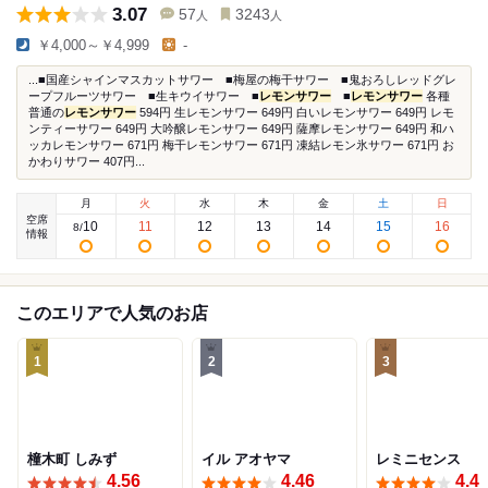
3.07
57
3243
人
人
￥4,000～￥4,999
-
...■国産シャインマスカットサワー ■梅屋の梅干サワー ■鬼おろしレッドグレ
ープフルーツサワー ■生キウイサワー ■
レモンサワー
■
レモンサワー
各種
普通の
レモンサワー
594円 生レモンサワー 649円 白いレモンサワー 649円 レモ
ンティーサワー 649円 大吟醸レモンサワー 649円 薩摩レモンサワー 649円 和ハ
ッカレモンサワー 671円 梅干レモンサワー 671円 凍結レモン氷サワー 671円 お
かわりサワー 407円...
月
火
水
木
金
土
日
空席
10
11
12
13
14
15
16
8
/
情報
このエリアで人気のお店
1
2
3
橦木町 しみず
イル アオヤマ
レミニセンス
4.56
4.46
4.4