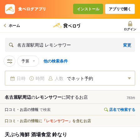
インストール
アプリで開く
ホーム
ログイン
変更
名古屋駅周辺 レモンサワー
予算
他の検索条件
日時
時間
人数
でネット予約
名古屋駅周辺
の
レモンサワー
に関する
お店
783
件
口コミ・お店の情報
で検索
店名で検索する
口コミ・お店の情報に
「レモンサワー」
を含むお店
天ぷら海鮮 酒場食堂 鈴なり