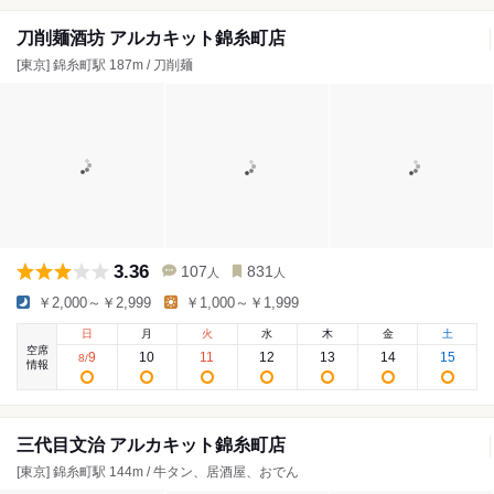
刀削麺酒坊 アルカキット錦糸町店
[東京] 錦糸町駅 187m / 刀削麺
3.36
107
831
人
人
￥2,000～￥2,999
￥1,000～￥1,999
日
月
火
水
木
金
土
空席
9
10
11
12
13
14
15
8
/
情報
三代目文治 アルカキット錦糸町店
[東京] 錦糸町駅 144m / 牛タン、居酒屋、おでん