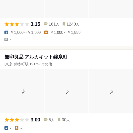
3.15
181
1240
人
人
￥1,000～￥1,999
￥1,000～￥1,999
-
無印良品 アルカキット錦糸町
[東京] 錦糸町駅 191m / その他
3.00
5
30
人
人
-
-