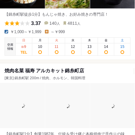
【錦糸町駅徒歩1分】もんじゃ焼き、お好み焼きの専門店！
3.37
140
4811
人
人
￥1,000～￥1,999
～￥999
日
月
火
水
木
金
土
空席
9
10
11
12
13
14
15
8
/
情報
焼肉名菜 福寿 アルカキット錦糸町店
[東京] 錦糸町駅 200m / 焼肉、ホルモン、韓国料理
【錦糸町駅1分】創業1987年、伝統を受け継ぐ本格焼肉で手作りの味