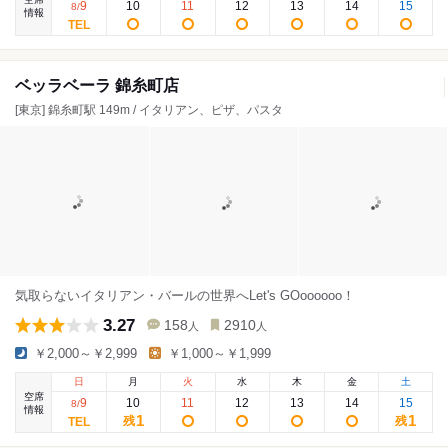
9
10
11
12
13
14
15
8
/
情報
ベッラベーラ 錦糸町店
[東京] 錦糸町駅 149m / イタリアン、ピザ、パスタ
気取らないイタリアン・バールの世界へLet's GOoooooo！
3.27
158
2910
人
人
￥2,000～￥2,999
￥1,000～￥1,999
日
月
火
水
木
金
土
空席
9
10
11
12
13
14
15
8
/
情報
1
1
残
残