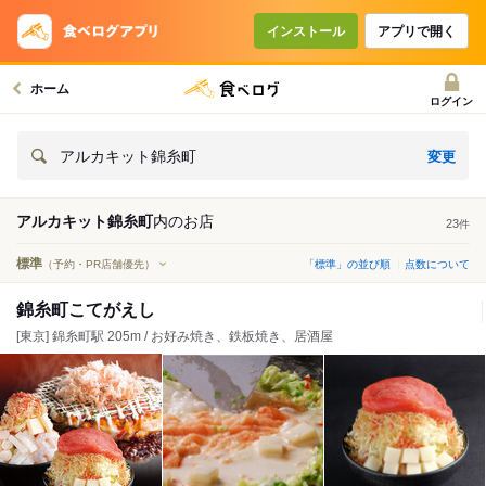
インストール
アプリで開く
ホーム
ログイン
変更
アルカキット錦糸町
アルカキット錦糸町
内の
お店
23
件
標準
（予約・PR店舗優先）
「標準」の並び順
点数について
錦糸町こてがえし
[東京] 錦糸町駅 205m / お好み焼き、鉄板焼き、居酒屋