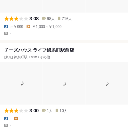
3.08
98
716
人
人
～￥999
￥1,000～￥1,999
-
チーズハウス ライフ錦糸町駅前店
[東京] 錦糸町駅 178m / その他
3.00
1
10
人
人
-
-
-