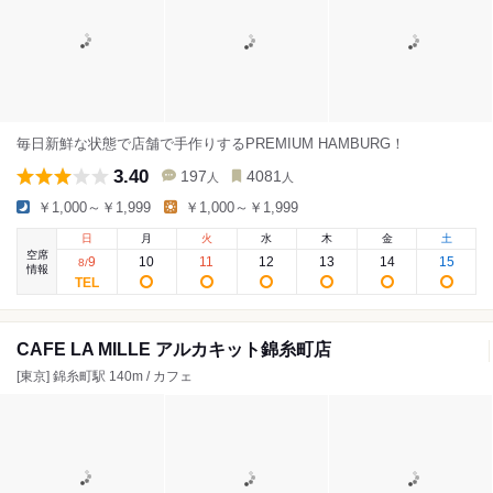
毎日新鮮な状態で店舗で手作りするPREMIUM HAMBURG！
3.40
197
4081
人
人
￥1,000～￥1,999
￥1,000～￥1,999
日
月
火
水
木
金
土
空席
9
10
11
12
13
14
15
8
/
情報
CAFE LA MILLE アルカキット錦糸町店
[東京] 錦糸町駅 140m / カフェ