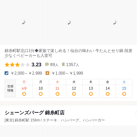
錦糸町駅北口1分◆家族で楽しめる！仙台の味わい 牛たんとせり鍋 段差
少なくベビーカーも入室可
3.23
89
1357
人
人
￥2,000～￥2,999
￥1,000～￥1,999
日
月
火
水
木
金
土
空席
9
10
11
12
13
14
15
8
/
情報
シェーンズバーグ 錦糸町店
[東京] 錦糸町駅 156m / ステーキ、ハンバーグ、ハンバーガー