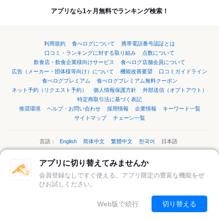
アプリなら1ヶ月無料でランキング検索！
利用規約
食べログについて
携帯電話番号認証とは
口コミ・ランキングに対する取り組み
点数について
飲食店・飲食企業様向けサービス
食べログ店舗会員について
広告（メーカー・団体様等向け）について
機能改善要望
口コミガイドライン
食べログプレミアム
食べログプレミアム無料クーポン
ネット予約（リクエスト予約）
個人情報保護方針
外部送信（オプトアウト）
特定商取引法に基づく表記
推奨環境
ヘルプ・お問い合わせ
採用情報
企業情報
キーワード一覧
サイトマップ
チェーン一覧
言語：
English
简体中文
繁體中文
한국어
日本語
アプリに切り替えてみませんか
ページの先頭へ
会員登録なしですぐ使える。アプリ限定の豊富な機能をぜ
ひお試しください。
©Kakaku.com, Inc.
Web版で続行
切り替える