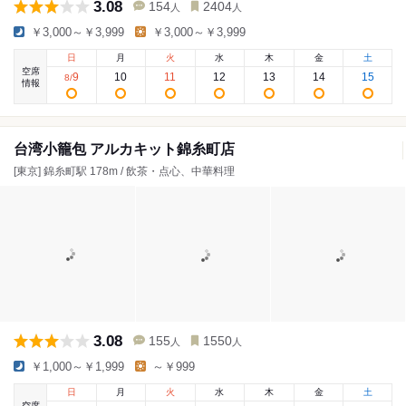
3.08
154
2404
人
人
￥3,000～￥3,999
￥3,000～￥3,999
日
月
火
水
木
金
土
空席
9
10
11
12
13
14
15
8
/
情報
台湾小籠包 アルカキット錦糸町店
[東京] 錦糸町駅 178m / 飲茶・点心、中華料理
3.08
155
1550
人
人
￥1,000～￥1,999
～￥999
日
月
火
水
木
金
土
空席