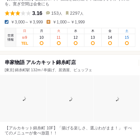
を。寛ぎ空間は会食にも
3.16
153
2297
人
人
￥3,000～￥3,999
￥1,000～￥1,999
日
月
火
水
木
金
土
空席
9
10
11
12
13
14
15
8
/
情報
串家物語 アルカキット錦糸町店
[東京] 錦糸町駅 132m / 串揚げ、居酒屋、ビュッフェ
【アルカキット錦糸町 10F】「揚げる楽しさ、選ぶわがまま！」 すべ
てのメニューが食べ放題！！