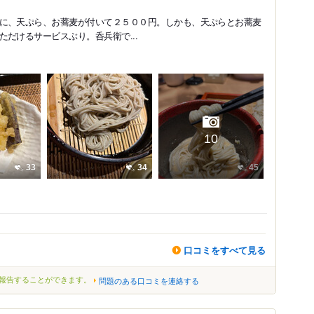
に、天ぷら、お蕎麦が付いて２５００円。しかも、天ぷらとお蕎麦
だけるサービスぶり。呑兵衛で...
10
33
34
45
口コミをすべて見る
報告することができます。
問題のある口コミを連絡する