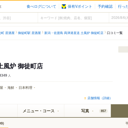
食べログについて
保有Vポイント
予約確認
行っ
店
徒町 居酒屋
御徒町駅 居酒屋
新潟・佐渡島 両津港直送 土風炉 御徒町店
口コミ一覧
土風炉 御徒町店
4349
人
屋
海鮮
日本料理
店舗情報（詳細）
メニュー・コース
写真
857
)
99