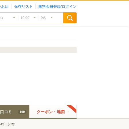
たお店
保存リスト
無料会員登録/ログイン
口コミ
クーポン・地図
199
平均・分布