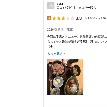
o-2.1
口コミ471件
フォロワー56人
3.3
￥1,000～￥1,99
2026/08訪問
回目
3
今回は手書きメニュー、数量限定の自家製ぶ
もちょっと醤油が濃すぎる感じでした。いつ
（ホ...
もっと見る
0