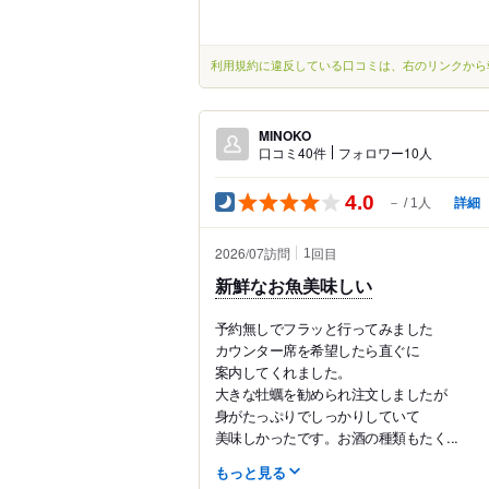
利用規約に違反している口コミは、右のリンクから
MINOKO
口コミ40件
フォロワー10人
4.0
詳細
－
1人
2026/07訪問
回目
1
新鮮なお魚美味しい
予約無しでフラッと行ってみました
カウンター席を希望したら直ぐに
案内してくれました。
大きな牡蠣を勧められ注文しましたが
身がたっぷりでしっかりしていて
美味しかったです。お酒の種類もたく...
もっと見る