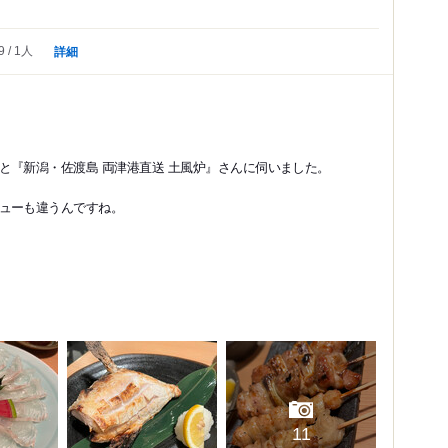
詳細
9
1人
『新潟・佐渡島 両津港直送 土風炉』さんに伺いました。
ューも違うんですね。
11