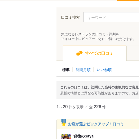
口コミ検索
気になるレストランの口コミ・評判を
フォロー中レビュアーごとにご覧いただけます。
すべての口コミ
標準
訪問月順
いいね順
これらの口コミは、訪問した当時の主観的なご意見
最新の情報とは異なる可能性がありますので、お
1
～
20
件を表示
／
全
226
件
お店が選ぶピックアップ！口コミ
背徳のSaya