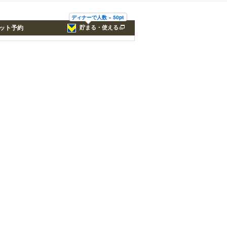
ディナーで人数 × 50pt
ット予約
貯まる・使える