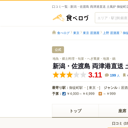
口コミ一覧 : 新潟・佐渡島 両津港直送 土風炉 御徒町
食べログ
食べログ
東京
東京 居酒屋
上野 居酒屋
御
公式
地魚・郷土料理・旬菜・へぎ蕎麦・地酒・鍋
新潟・佐渡島 両津港直送 
3.11
199
人
最寄り駅：
御徒町駅
[
東京
]
ジャンル：
居酒
予算：
￥4,000～￥4,999
～￥999
トップ
座席
口コミ
(
1