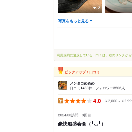
2
写真をもっと見る
利用規約に違反している口コミは、右のリンクから
ピックアップ！口コミ
メンタコめめめ
口コミ1483件
フォロワー3506人
4.0
￥2,000～￥2,99
2024/08訪問
3
回目
豪快船盛会食（╹◡╹）