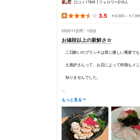
口コミ178件
フォロワー219人
3.5
￥6,000～￥7,99
2022/11訪問
1
回目
お値段以上の新鮮さ☆
二日酔いのブランチは胃に優しい蕎麦でもと
土風炉さんって、お店によって特徴もメニ
知りませんでした。
...
もっと見る