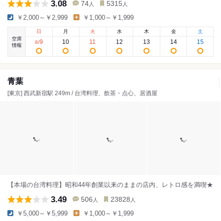
3.08
74
5315
人
人
￥2,000～￥2,999
￥1,000～￥1,999
日
月
火
水
木
金
土
空席
9
10
11
12
13
14
15
8
/
情報
青葉
[東京] 西武新宿駅 249m / 台湾料理、飲茶・点心、居酒屋
【本場の台湾料理】昭和44年創業以来のままの店内、レトロ感を満喫★
3.49
506
23828
人
人
￥5,000～￥5,999
￥1,000～￥1,999