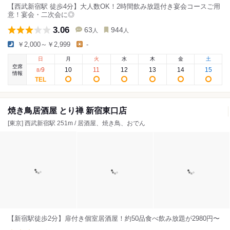
【西武新宿駅 徒歩4分】大人数OK！2時間飲み放題付き宴会コースご用
意！宴会・二次会に◎
3.06
63
944
人
人
￥2,000～￥2,999
-
日
月
火
水
木
金
土
空席
9
10
11
12
13
14
15
8
/
情報
焼き鳥居酒屋 とり禅 新宿東口店
[東京] 西武新宿駅 251m / 居酒屋、焼き鳥、おでん
【新宿駅徒歩2分】扉付き個室居酒屋！約50品食べ飲み放題が2980円〜