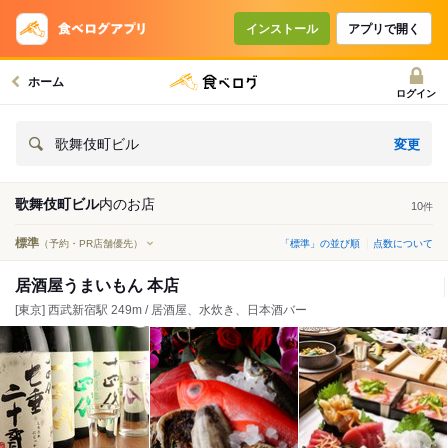
インストール
アプリで開く
ホーム
ログイン
変更
歌舞伎町ビル
歌舞伎町ビル
内の
お店
10
件
標準
（予約・PR店舗優先）
「標準」の並び順
点数について
居酒屋うまいもん 本店
[東京] 西武新宿駅 249m / 居酒屋、水炊き、日本酒バー