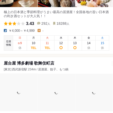
極上の日本酒と季節料理がうまい最高の居酒屋！全国各地の旨い日本酒
の利き酒セットが大人気！！
3.43
292
18288
人
人
￥4,000～￥4,999
-
日
月
火
水
木
金
土
空席
9
10
11
12
13
14
15
8
/
情報
屋台屋 博多劇場 歌舞伎町店
[東京] 西武新宿駅 234m / 居酒屋、餃子、もつ鍋