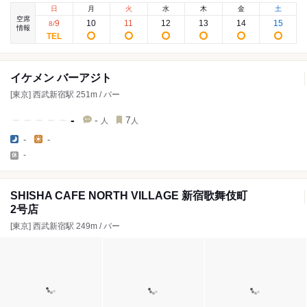
日
月
火
水
木
金
土
空席
9
10
11
12
13
14
15
8
/
情報
イケメン バーアジト
[東京] 西武新宿駅 251m / バー
-
-
7
人
人
-
-
-
SHISHA CAFE NORTH VILLAGE 新宿歌舞伎町
2号店
[東京] 西武新宿駅 249m / バー