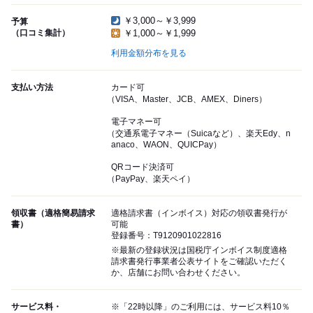
￥3,000～￥3,999
予算
（口コミ集計）
￥1,000～￥1,999
利用金額分布を見る
支払い方法
カード可
（VISA、Master、JCB、AMEX、Diners）
電子マネー可
（交通系電子マネー（Suicaなど）、楽天Edy、n
anaco、WAON、QUICPay）
QRコード決済可
（PayPay、楽天ペイ）
領収書（適格簡易請求
適格請求書（インボイス）対応の領収書発行が
書）
可能
登録番号：T9120901022816
※最新の登録状況は国税庁インボイス制度適格
請求書発行事業者公表サイトをご確認いただく
か、店舗にお問い合わせください。
サービス料・
※「22時以降」のご利用には、サービス料10％