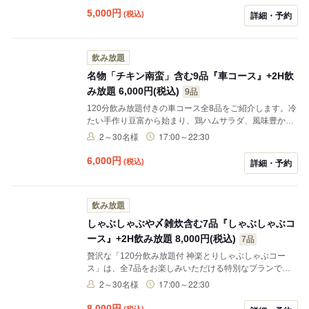
しのビールもさらに美味しく感じられる鳥料理までご堪
5,000
円
(税込)
詳細・予約
能いただけます。 ※ネット予約できない場合でもお電話
でお席を確保できる場合がございます。 また、大人数
「40名〜」をご希望の場合は、事前のお電話をお願いい
飲み放題
たします。 「050-1721-1504」 「80名以上」で貸切対
応もお承りしております。条件に満たない場合でも、一
名物「チキン南蛮」含む9品『車コース』+2H飲
度、お問い合わせください。
み放題 6,000円(税込)
9品
120分飲み放題付きの車コース全8品をご紹介します。冷
たい手作り豆富から始まり、鶏ハムサラダ、風味豊かな
たたき、香ばしい炭火焼きやチキン南蛮など、厳選され
2～30名様
17:00～22:30
た鶏料理が勢揃い。さらに、焼鳥串二種や鶏そぼろご
飯、さっぱりとしたゆずシャーベットで満足感も抜群で
6,000
円
(税込)
詳細・予約
す。 ※ネット予約できない場合でもお電話でお席を確保
できる場合がございます。 また、大人数「40名〜」をご
希望の場合は、事前のお電話をお願いいたします。
飲み放題
「050-1721-1504」 「80名以上」で貸切対応もお承りし
ております。条件に満たない場合でも、一度、お問い合
しゃぶしゃぶや〆雑炊含む7品『しゃぶしゃぶコ
わせください。
ース』+2H飲み放題 8,000円(税込)
7品
贅沢な「120分飲み放題付 神楽とりしゃぶしゃぶコー
ス」は、全7品をお楽しみいただける特別なプランで
す。先付から始まり、酢の物、しゃぶしゃぶ、野菜焼
2～30名様
17:00～22:30
き、揚げ出し、〆雑炊、そして本蕨粉わらび餅まで、素
材の良さを引き立てた料理の数々が魅力。さらに、飲み
8,000
円
(税込)