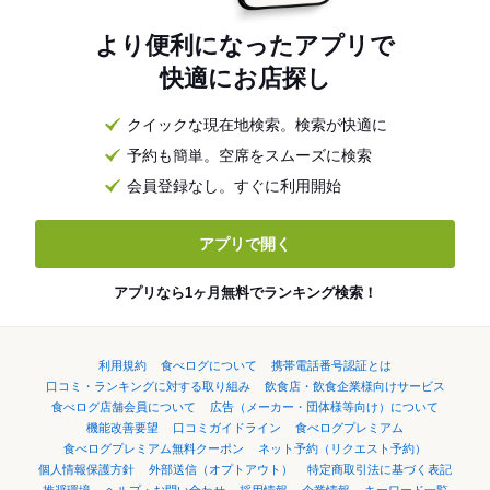
より便利になったアプリで
快適にお店探し
クイックな現在地検索。検索が快適に
予約も簡単。空席をスムーズに検索
会員登録なし。すぐに利用開始
アプリで開く
アプリなら1ヶ月無料でランキング検索！
利用規約
食べログについて
携帯電話番号認証とは
口コミ・ランキングに対する取り組み
飲食店・飲食企業様向けサービス
食べログ店舗会員について
広告（メーカー・団体様等向け）について
機能改善要望
口コミガイドライン
食べログプレミアム
食べログプレミアム無料クーポン
ネット予約（リクエスト予約）
個人情報保護方針
外部送信（オプトアウト）
特定商取引法に基づく表記