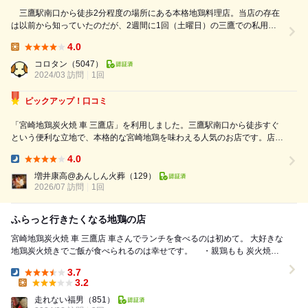
三鷹駅南口から徒歩2分程度の場所にある本格地鶏料理店。当店の存在
は以前から知っていたのだが、2週間に1回（土曜日）の三鷹での私用の
際、弟と一緒に当店にランチで訪問したところ、大好物である地鶏の炭火
4.0
焼が期待どおりの美味しさであったことから大満足。その後、2回再訪を
Lunch:
重ねたことから、そろそろレビューをアップすることにしよう。お店自体
コロタン
（5047）
は商業ビルの2階にあり、スンドゥブ専門店のOKKII三鷹店と併設してい...
2024/03 訪問
1回
ピックアップ！口コミ
「宮崎地鶏炭火焼 車 三鷹店」を利用しました。三鷹駅南口から徒歩すぐ
という便利な立地で、本格的な宮崎地鶏を味わえる人気のお店です。店内
は木の温もりを感じる落ち着いた空間で、カウンター席や個室もあり、一
4.0
人での食事から仲間との会食、宴会まで幅広いシーンで利用できそうで
Dinner:
す。 まずいただきたいのは、や...
増井康高@あんしん火葬
（129）
2026/07 訪問
1回
ふらっと行きたくなる地鶏の店
宮崎地鶏炭火焼 車 三鷹店 車さんでランチを食べるのは初めて。 大好きな
地鶏炭火焼きでご飯が食べられるのは幸せです。 ・親鶏もも 炭火焼御
膳（肉大盛り） 炭火...
3.7
Dinner:
3.2
Lunch:
走れない福男
（851）