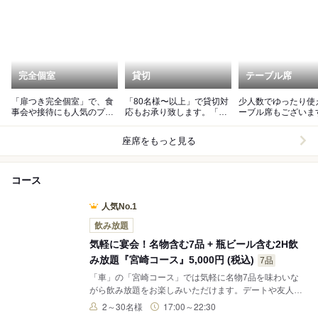
完全個室
貸切
テーブル席
「扉つき完全個室」で、食
「80名様〜以上」で貸切対
少人数でゆったり使
事会や接待にも人気のプラ
応もお承り致します。「40
ーブル席もございま
イベート空間です。
名様以上」の予約はお電話
で。
座席をもっと見る
コース
人気No.1
飲み放題
気軽に宴会！名物含む7品 + 瓶ビール含む2H飲
み放題『宮崎コース』5,000円 (税込)
7品
「車」の「宮崎コース」では気軽に名物7品を味わいな
がら飲み放題をお楽しみいただけます。デートや友人・
知人とのお食事会に人気のコースです。看板メニューの
2～30名様
17:00～22:30
「もも焼き」を味わいながら焼酎もよし、すっきり喉越