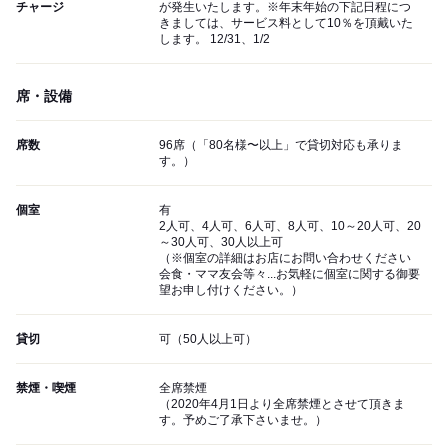
チャージ
が発生いたします。※年末年始の下記日程につ
きましては、サービス料として10％を頂戴いた
します。 12/31、1/2
席・設備
席数
96席（「80名様〜以上」で貸切対応も承りま
す。）
個室
有
2人可、4人可、6人可、8人可、10～20人可、20
～30人可、30人以上可
（※個室の詳細はお店にお問い合わせください
会食・ママ友会等々...お気軽に個室に関する御要
望お申し付けください。）
貸切
可（50人以上可）
禁煙・喫煙
全席禁煙
（2020年4月1日より全席禁煙とさせて頂きま
す。予めご了承下さいませ。）