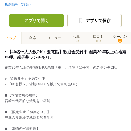
店舗情報（詳細）
アプリで開く
アプリで保存
写真
口コミ
クーポン
トップ
座席
メニュー
523
103
2
▪️ 【40名〜大人数OK：要電話】歓迎会受付中 創業30年以上の地鶏
料理。親子丼ランチあり。
創業30年以上の地鶏料理の老舗「車」。名物「親子丼」のみランチOK。
⭐︎「歓送迎会」予約受付中
⭐︎ 「80名様〜」貸切OK(80名以下でも相談OK)
◼︎【本場宮崎の焼鳥】
宮崎の代表的な焼鳥をご堪能
◼︎ 【限定生産「神楽とり」】
専属の養鶏場で地鶏を独自生産
◼︎ 【本物の宮崎料理】