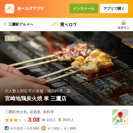
コースで使えるクーポン
戻る
インストール
アプリで開く
三鷹駅グルメへ
クーポンを利用せず予約する
ログイン
公式
大人数も対応可の老舗「地鶏料理」店
宮崎地鶏炭火焼 車 三鷹店
三鷹駅/焼き鳥､ 居酒屋､ 鳥料理
3.08
103
人
3685
人
￥5,000～￥5,999
￥1,000～￥1,999