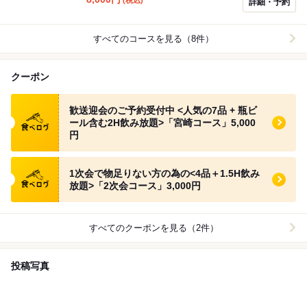
詳細・予約
放題では約20種類のお飲み物を楽しめ、特別なひととき
を演出します。 ※ネット予約できない場合でもお電話で
お席を確保できる場合がございます。また、大人数「40
すべてのコースを見る（8件）
名〜」をご希望の場合は、事前のお電話をお願いいたし
ます。 「050-1721-1504」 「80名以上」で貸切対応も
お承りしております。条件に満たない場合でも、一度、
クーポン
お問い合わせください。
食べログ クーポン
歓送迎会のご予約受付中 <人気の7品 + 瓶ビ
ール含む2H飲み放題>「宮崎コース」5,000
円
食べログ クーポン
1次会で物足りない方の為の<4品＋1.5H飲み
放題>「2次会コース」3,000円
すべてのクーポンを見る（2件）
投稿写真