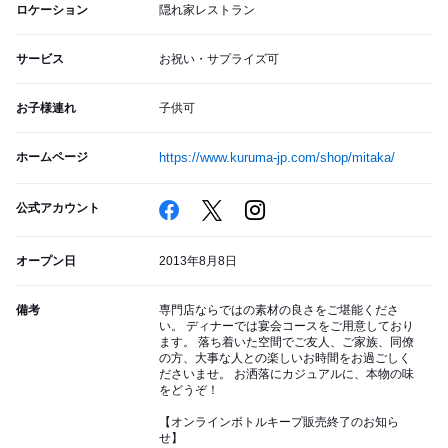
ロケーション
隠れ家レストラン
サービス
お祝い・サプライズ可
お子様連れ
子供可
ホームページ
https://www.kuruma-jp.com/shop/mitaka/
公式アカウント
オープン日
2013年8月8日
備考
専門店ならではの素材の良さをご堪能くださ
い。 ディナーでは宴会コースをご用意しており
ます。 落ち着いた空間でご友人、ご家族、同僚
の方、大事な人との楽しいお時間をお過ごしく
ださいませ。 お洒落にカジュアルに、本物の味
をどうぞ！
【オンラインボトルキープ販売終了のお知ら
せ】