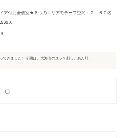
・ドア付完全個室★６つのエリアモチーフ空間：２～６０名
人
1539
99
てきました✨ 今回は、大海老のユッケ刺し、あん肝...