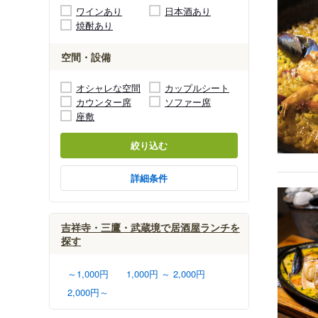
ワインあり
日本酒あり
焼酎あり
空間・設備
オシャレな空間
カップルシート
カウンター席
ソファー席
座敷
絞り込む
詳細条件
吉祥寺・三鷹・武蔵境で居酒屋ランチを
探す
～1,000円
1,000円 ～ 2,000円
2,000円～