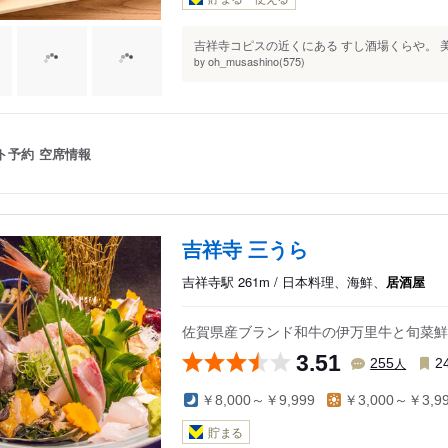
吉祥寺コピスの近くにある すし酒場くらや。 美
oh_musashino(575)
by
ト予約
空席情報
吉祥寺 三うら
吉祥寺駅 261m / 日本料理、海鮮、
居酒屋
佐賀県産ブランド和牛の伊万里牛と旬菜鮮
3.51
人
255
2
￥8,000～￥9,999
￥3,000～￥3,9
貯まる