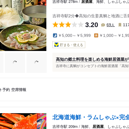
吉祥寺駅 278m /
居酒屋
、海鮮、しゃぶしゃ
吉祥寺駅2分◆高知の生姜真鯛と地酒に舌鼓
3.20
人
69
11
￥5,000～￥5,999
￥1,000～￥1,9
貯まる・使える
高知の郷土料理を楽しめる海鮮居酒屋が
吉祥寺に真鯛がコンセプトの海鮮居酒屋「高知宿毛湾
ト予約
空席情報
北海道海鮮・ラムしゃぶ×完全
吉祥寺駅 209m / 海鮮、
居酒屋
、しゃぶしゃ