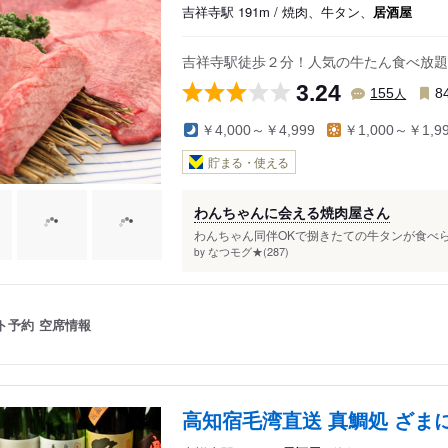
吉祥寺駅 191m / 焼肉、牛タン、
居酒屋
吉祥寺駅徒歩２分！人気の牛たん食べ放題
3.24
人
155
8
￥4,000～￥4,999
￥1,000～￥1,9
貯まる・使える
わんちゃんに会える焼肉屋さん
わんちゃん同伴OKで捌きたての牛タンが食べられ
なつモグ★(287)
by
ト予約
空席情報
高知宿毛湾直送 真鯛処 ざま