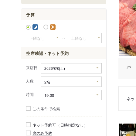
予算
～
空席確認・ネット予約
来店日
人数
時間
ネッ
この条件で検索
ネット予約可（日時指定なし）
席のみ予約