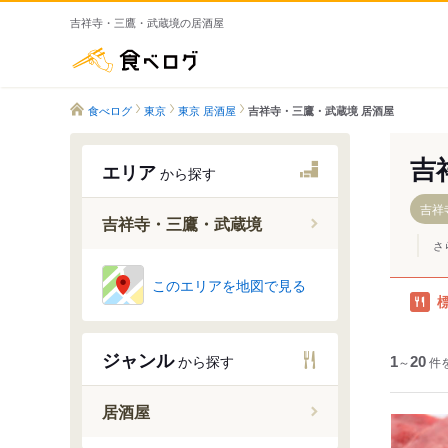
吉祥寺・三鷹・武蔵境の居酒屋
食べログ
食べログ
東京
東京 居酒屋
吉祥寺・三鷹・武蔵境 居酒屋
吉
エリア
から探す
吉祥
吉祥寺・三鷹・武蔵境
さ
吉祥寺
このエリアを地図で見る
三鷹
武蔵境
ジャンル
から探す
1
～
20
件
居酒屋