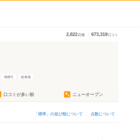
｜
2,822
673,319
店舗
口コミ
喫煙可
駐車場
口コミが多い順
ニューオープン
「標準」の並び順について
点数について