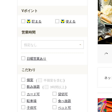
Vポイント
貯まる
使える
営業時間
日曜営業あり
こだわり
ネッ
個室
半個室を含む
飲み放題
3時間以上
カード可
貸切可
駐車場
食べ放題
子供可
ペット可