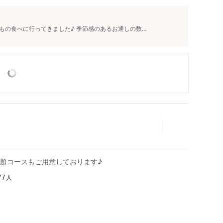
の食べに行ってきました♪ 季節感のあるお通しの数...
題コースもご用意しております♪
人
77