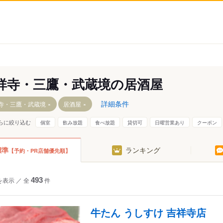
祥寺・三鷹・武蔵境の居酒屋
詳細条件
寺・三鷹・武蔵境
居酒屋
らに絞り込む
個室
飲み放題
食べ放題
貸切可
日曜営業あり
クーポン
標準
ランキング
【予約・PR店舗優先順】
を表示
／
全
493
件
牛たん うしすけ 吉祥寺店