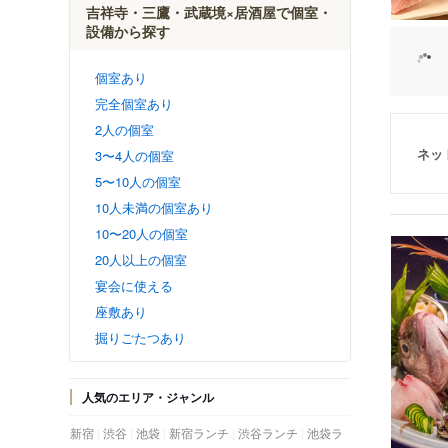
吉祥寺・三鷹・武蔵境×居酒屋で個室・
設備から探す
個室あり
完全個室あり
2人の個室
ネッ
3〜4人の個室
5〜10人の個室
10人未満の個室あり
10〜20人の個室
20人以上の個室
宴会に使える
座敷あり
掘りごたつあり
人気のエリア・ジャンル
新宿
渋谷
池袋
新宿ランチ
渋谷ランチ
池袋ラ