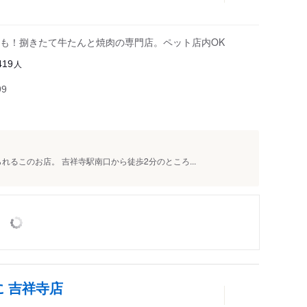
も！捌きたて牛たんと焼肉の専門店。ペット店内OK
人
419
99
るこのお店。 吉祥寺駅南口から徒歩2分のところ...
に 吉祥寺店