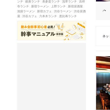
ンチ
銀座ランチ
表参道ランチ
浅草ランチ
吉祥
寺ランチ
新宿ラーメン
上野ランチ
新宿居酒屋
池袋ラーメン
新宿カフェ
渋谷ラーメン
渋谷居酒
屋
渋谷カフェ
六本木ランチ
恵比寿ランチ
ネッ