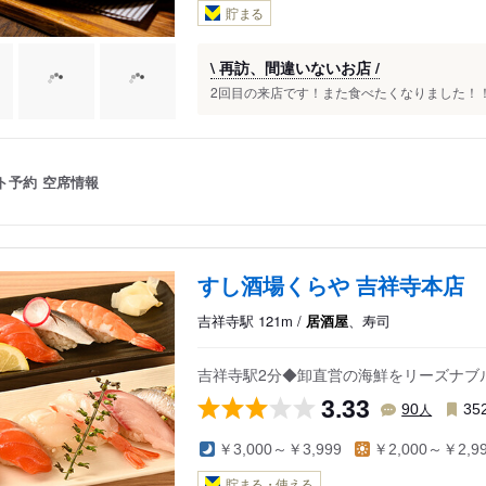
貯まる
\ 再訪、間違いないお店 /
2回目の来店です！また食べたくなりました！！ 
ト予約
空席情報
すし酒場くらや 吉祥寺本店
吉祥寺駅 121m /
居酒屋
、寿司
吉祥寺駅2分◆卸直営の海鮮をリーズナブ
3.33
人
90
35
￥3,000～￥3,999
￥2,000～￥2,9
貯まる・使える