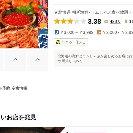
★北海道 朝〆海鮮×ラムしゃぶ食べ放題
3.38
人
428
1
￥3,000～￥3,999
￥2,000～￥2,9
貯まる・使える
北海道の海鮮とラムしゃぶが楽しめるお店に行っ
櫻川あい(275)
by
ト予約
空席情報
しいお店を発見