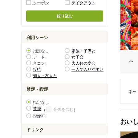
クーポン
テイクアウト
絞り込む
利用シーン
指定なし
家族・子供と
デート
女子会
合コン
大人数の宴会
接待
一人で入りやすい
知人・友人と
禁煙・喫煙
ネッ
指定なし
禁煙
分煙を含む
喫煙可
おい
ドリンク