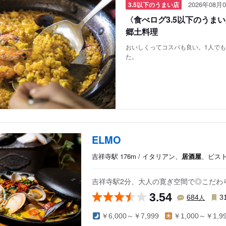
2026年08月0
3.5以下のうまい店
〈食べログ3.5以下のうま
郷土料理
おいしくってコスパも良い。1人で
た。
ELMO
吉祥寺駅 176m / イタリアン、
居酒屋
、ビス
吉祥寺駅2分、大人の寛ぎ空間で◎こだわ
3.54
人
684
3
￥6,000～￥7,999
￥1,000～￥1,9