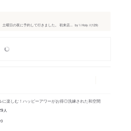
土曜日の夜に予約して行きました。 初来店...
\\ Holy //(129)
by
ルに楽しむ！ハッピーアワーがお得◎洗練された和空間
人
29
99