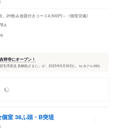
ぶ
。2H飲み放題付きコース4,500円～《個室完備》
人
70
99
吉祥寺にオープン！
直送 真鯛処ざまに」が、2025年6月30日(...
吉グル(582)
by
個室 38ふ頭・B突堤
ぶ