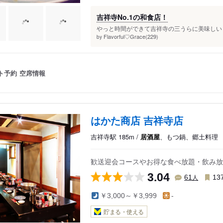
吉祥寺No.1の和食店！
やっと時間ができて吉祥寺の三うらに美味しいも
Flavorful♡Grace(229)
by
ト予約
空席情報
はかた商店 吉祥寺店
吉祥寺駅 185m /
居酒屋
、もつ鍋、郷土料理
歓送迎会コースやお得な食べ放題・飲み放
3.04
人
61
13
￥3,000～￥3,999
-
貯まる・使える