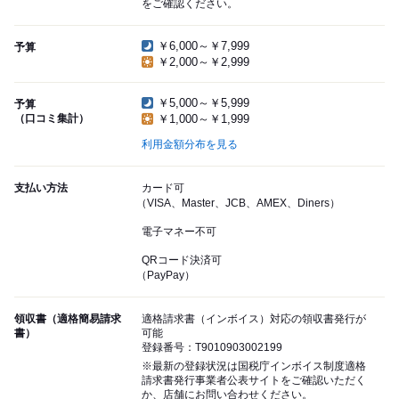
をご確認ください。
￥6,000～￥7,999
予算
￥2,000～￥2,999
￥5,000～￥5,999
予算
（口コミ集計）
￥1,000～￥1,999
利用金額分布を見る
支払い方法
カード可
（VISA、Master、JCB、AMEX、Diners）
電子マネー不可
QRコード決済可
（PayPay）
領収書（適格簡易請求
適格請求書（インボイス）対応の領収書発行が
書）
可能
登録番号：T9010903002199
※最新の登録状況は国税庁インボイス制度適格
請求書発行事業者公表サイトをご確認いただく
か、店舗にお問い合わせください。