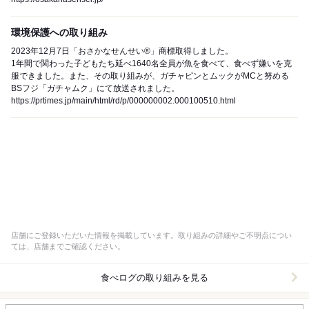
環境保護への取り組み
2023年12月7日「おさかなせんせい®︎」商標取得しました。
1年間で関わった子どもたち延べ1640名全員が魚を食べて、食べず嫌いを克
服できました。また、その取り組みが、ガチャピンとムックがMCと努める
BSフジ「ガチャムク」にて放送されました。
https://prtimes.jp/main/html/rd/p/000000002.000100510.html
店舗にご登録いただいた情報を掲載しています。取り組みの詳細やご不明点につい
ては、店舗までご確認ください。
食べログの取り組みを見る