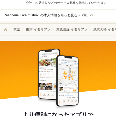
会計、お見送りなどのサービス業務を担当していただきま
す。明るい笑顔での接客を大切にしながら、シチリア料理の
おいしさをお客様にお届けしてください。 1日の平均担当テ
Pescheria Cara mishukuの求人情報をもっと見る（
3
件）
ーブル数は3-5卓となっており、無理なく目の届く範囲でサー
ビスに集中できる環境です。ピークタイムもスタッフ同士で
声を掛け合いながら協力して進めるため、初めての方でも安
東京
東京 イタリアン
東急沿線 イタリアン
池尻大橋 イタ
心して業務に取り組んでいただけます。 未経験の方には、経
験豊富な先輩スタッフがマンツーマンで丁寧に指導いたしま
す。基本的な接客マナーや業務の流れは一つひとつ確認しな
がら覚えられるので、不安なことがあればすぐに相談できる
体制が整っています。
より便利になったアプリで