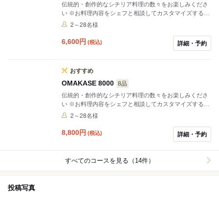
楽しみください
伝統的・創作的なシチリア料理の数々をお楽しみくださ
い ※お料理内容をシェフと相談してカスタマイズするこ
とができます ※季節・仕入れ状況によりメニューは異な
2～28名様
ることをご了承ください ※席料¥550を頂戴いたします
6,600
円
(税込)
詳細・予約
おすすめ
OMAKASE 8000
8品
伝統的・創作的なシチリア料理の数々をお楽しみくださ
い ※お料理内容をシェフと相談してカスタマイズするこ
とができます ※季節・仕入れ状況によりメニューは異な
2～28名様
ることをご了承ください ※席料¥550を頂戴いたします
8,800
円
(税込)
詳細・予約
すべてのコースを見る（14件）
投稿写真