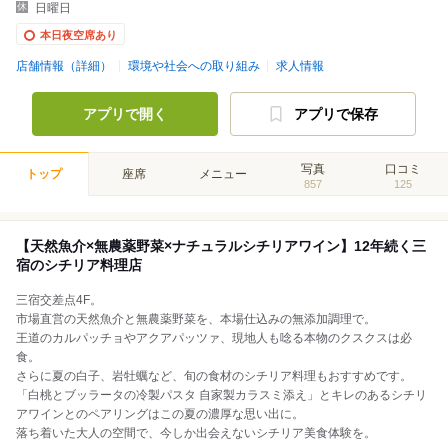
日曜日
本日夜空席あり
店舗情報（詳細）
環境や社会への取り組み
求人情報
アプリで開く
アプリで保存
写真
口コミ
トップ
座席
メニュー
857
125
【天然魚介×無農薬野菜×ナチュラルシチリアワイン】12年続く三
宿のシチリア料理店
三宿交差点4F。
市場直営の天然魚介と無農薬野菜を、本場仕込みの無添加調理で。
王道のカルパッチョやアクアパッツァ、現地人も唸る本物のクスクスは必
食。
さらに夏の白子、岩牡蠣など、旬の食材のシチリア料理もおすすめです。
「白桃とブッラータの冷製パスタ 自家製カラスミ添え」とキレのあるシチリ
アワインとのペアリングはこの夏の濃厚な思い出に。
落ち着いた大人の空間で、今しか出会えないシチリア美食体験を。