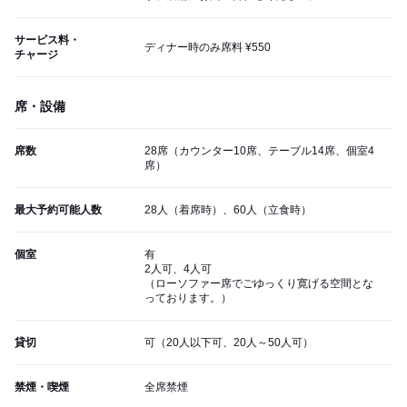
サービス料・
ディナー時のみ席料 ¥550
チャージ
席・設備
席数
28席（カウンター10席、テーブル14席、個室4
席）
最大予約可能人数
28人（着席時）、60人（立食時）
個室
有
2人可、4人可
（ローソファー席でごゆっくり寛げる空間とな
っております。）
貸切
可（20人以下可、20人～50人可）
禁煙・喫煙
全席禁煙