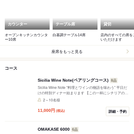
カウンター
テーブル席
貸切
オープンキッチンカウンタ
白基調テーブル14席
店内のすべての席を
ー10席
いただけます
座席をもっと見る
コース
Sicilia Wine Note(ペアリングコース)
8品
Sicilia Wine Note “料理とワインの物語を味わう” 平日だ
けの特別ディナー始まります 【この一杯にシチリアの風
が吹く】 火山の土/潮風のミネラル/職人の物語 そのすべ
2～10名様
てが1杯のグラスに詰まっています 平日限定の新たな食
体験をご用意しました オーナーシェフソムリエがセレク
11,000
円
(税込)
詳細・予約
トしたシチリアワインと それに合わせた特別コースを、
1皿ずつご提供いたします ただ飲むだけではなく その背
景にある風土・造り手・文化の物語を、物語をご紹介い
OMAKASE 6000
6品
たします まるでシチリアを旅しているようなひとときお