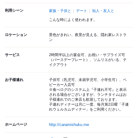
利用シーン
家族・子供と
デート
知人・友人と
こんな時によく使われます。
ロケーション
景色がきれい、夜景が見える、隠れ家レストラ
ン
サービス
2時間半以上の宴会可、お祝い・サプライズ可
（バースデープレート）、ソムリエがいる、テ
イクアウト
お子様連れ
子供可（乳児可、未就学児可、小学生可）、ベ
ビーカー入店可
※食べログのシステム上『子連れ不可』と表示
される場合がございますが、ランチタイムはお
子様連れでのご来店も歓迎しております。
子連れディナーは月に一度、毎月第2日曜「子連
れウェルカムディナー」をご利用ください。
ホームページ
http://caramishuku.me