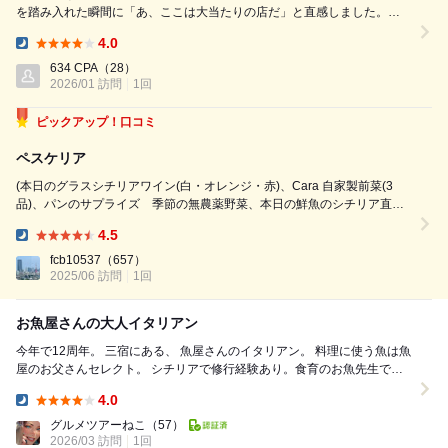
を踏み入れた瞬間に「あ、ここは大当たりの店だ」と直感しました。
「オヤジが厳選した」というキャッチーな名前のカルパッチョは、その名
4.0
の通り鮮度抜群！！ 北海道産紅ずわい蟹を使ったパスタは、ポルチーニ
Dinner:
の濃厚な香りと春菊のほろ苦さが重なり、ワインとの相性もぴったり。
634 CPA
（28）
メインのアクアパッツァも、ホウボウの繊細な旨味が引き出されて...
2026/01 訪問
1回
ピックアップ！口コミ
ペスケリア
(本日のグラスシチリアワイン(白・オレンジ・赤)、Cara 自家製前菜(3
品)、パンのサプライズ 季節の無農薬野菜、本日の鮮魚のシチリア直伝
アクアパッツァ ハマグリ入り、ボッタルガ 、リコッタのチョコの揚げ菓
4.5
子“ カッサテッレ”、自家製ボブ(シチリア卵酒))16,610円 白ワインは、バ
Dinner:
ニラ...
fcb10537
（657）
2025/06 訪問
1回
お魚屋さんの大人イタリアン
今年で12周年。 三宿にある、 魚屋さんのイタリアン。 料理に使う魚は魚
屋のお父さんセレクト。 シチリアで修行経験あり。食育のお魚先生でも
ありワインソムリエ息子さんがオーナ...
4.0
Dinner:
グルメツアーねこ
（57）
2026/03 訪問
1回