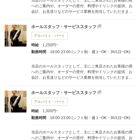
当店のホールスタッフとして、主にご来店されたお客様の席
へのご案内や、オーダーの受付、料理やドリンクの提供、お
会計、お見送りなどのサービス業務を担当していただきま
す。明るい笑顔での接客を大切にしながら、シチリア料理の
おいしさをお客様にお届けしてください。 1日の平均担当テ
ホールスタッフ・サービススタッフ
ーブル数は3-5卓となっており、無理なく目の届く範囲でサー
ビスに集中できる環境です。ピークタイムもスタッフ同士で
アルバイト・パート
声を掛け合いながら協力して進めるため、初めての方でも安
時給
1,250円~
心して業務に取り組んでいただけます。 未経験の方には、経
験豊富な先輩スタッフがマンツーマンで丁寧に指導いたしま
勤務時間
18:00-23:00 (シフト制・週１~OK・3h/1日~OK)
す。基本的な接客マナーや業務の流れは一つひとつ確認しな
がら覚えられるので、不安なことがあればすぐに相談できる
当店のホールスタッフとして、主にご来店されたお客様の席
体制が整っています。
へのご案内や、オーダーの受付、料理やドリンクの提供、お
会計、お見送りなどのサービス業務を担当していただきま
す。明るい笑顔での接客を大切にしながら、シチリア料理の
おいしさをお客様にお届けしてください。 1日の平均担当テ
ホールスタッフ・サービススタッフ
ーブル数は3-5卓となっており、無理なく目の届く範囲でサー
ビスに集中できる環境です。ピークタイムもスタッフ同士で
アルバイト・パート
声を掛け合いながら協力して進めるため、初めての方でも安
時給
1,300円~
心して業務に取り組んでいただけます。 未経験の方には、経
験豊富な先輩スタッフがマンツーマンで丁寧に指導いたしま
勤務時間
18:00-23:00 (シフト制・週１~OK・3h/1日~OK)
す。基本的な接客マナーや業務の流れは一つひとつ確認しな
がら覚えられるので、不安なことがあればすぐに相談できる
当店のホールスタッフとして、主にご来店されたお客様の席
体制が整っています。
へのご案内や、オーダーの受付、料理やドリンクの提供、お