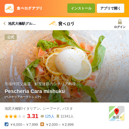
コースで使えるクーポン
戻る
インストール
アプリで開く
池尻大橋駅グルメへ
クーポンを利用せず予約する
ログイン
公式
市場仲買父厳選、鮮度抜群のシチリア料理
Pescheria Cara mishuku
(ペスケリアカーラミシュク)
池尻大橋駅/イタリアン､ シーフード､ パスタ
3.31
125
人
11341
人
￥6,000～￥7,999
￥2,000～￥2,999