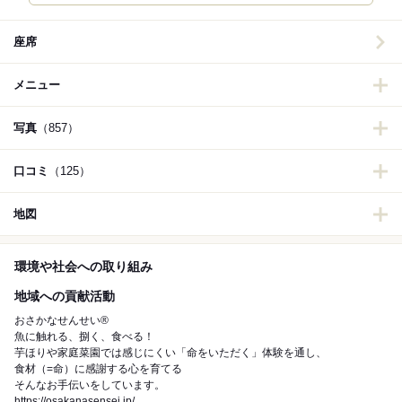
座席
メニュー
写真
（857）
口コミ
（125）
地図
環境や社会への取り組み
地域への貢献活動
おさかなせんせい®︎
魚に触れる、捌く、食べる！
芋ほりや家庭菜園では感じにくい「命をいただく」体験を通し、
食材（=命）に感謝する心を育てる
そんなお手伝いをしています。
https://osakanasensei.jp/