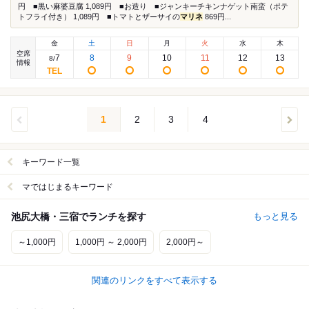
円 ■黒い麻婆豆腐 1,089円 ■お造り ■ジャンキーチキンナゲット南蛮（ポテ
トフライ付き） 1,089円 ■トマトとザーサイの
マリネ
869円...
金
土
日
月
火
水
木
空席
7
8
9
10
11
12
13
8
/
情報
1
2
3
4
キーワード一覧
マではじまるキーワード
池尻大橋・三宿でランチを探す
もっと見る
～1,000円
1,000円 ～ 2,000円
2,000円～
関連のリンクをすべて表示する