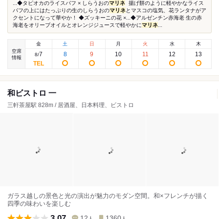
...◆タピオカのライスパフ × しらうおの
マリネ
揚げ餅のように軽やかなライス
パフの上にはたっぷりの生のしらうおの
マリネ
とマスコの塩気、花ランタナがア
クセントになって華やか！ ◆ズッキーニの花 ×...◆アルゼンチン赤海老 生の赤
海老をオリーブオイルとオレンジジュースで軽やかに
マリネ
...
金
土
日
月
火
水
木
空席
7
8
9
10
11
12
13
8
/
情報
和ビストロ 一
三軒茶屋駅 828m / 居酒屋、日本料理、ビストロ
ガラス越しの景色と光の演出が魅力のモダン空間。和×フレンチが描く
四季の味わいを楽しむ
3.07
12
1360
人
人