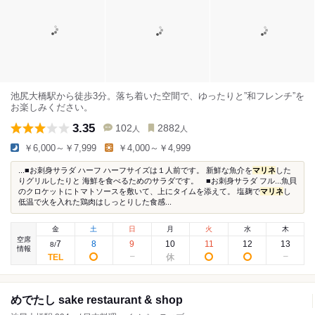
池尻大橋駅から徒歩3分。落ち着いた空間で、ゆったりと”和フレンチ”を
お楽しみください。
3.35
102
2882
人
人
￥6,000～￥7,999
￥4,000～￥4,999
...■お刺身サラダ ハーフ ハーフサイズは１人前です。 新鮮な魚介を
マリネ
した
りグリルしたりと 海鮮を食べるためのサラダです。 ■お刺身サラダ フル...魚貝
のクロケットにトマトソースを敷いて、上にタイムを添えて。 塩麹で
マリネ
し
低温で火を入れた鶏肉はしっとりした食感...
金
土
日
月
火
水
木
空席
7
8
9
10
11
12
13
8
/
情報
めでたし sake restaurant & shop