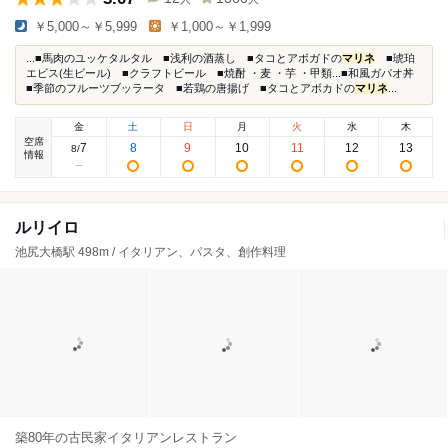
￥5,000～￥5,999
￥1,000～￥1,999
...■馬肉のユッケタルタル ■浅利の酒蒸し ■タコとアボガドの
マリネ
■琥珀
エビス(生ビール) ■クラフトビール ■焼酎 ・麦 ・芋 ・甲類...■和風ガパオ丼
■季節のフルーツブッラータ ■若鶏の唐揚げ ■タコとアボカドの
マリネ
...
金
土
日
月
火
水
木
空席
7
8
9
10
11
12
13
8
/
情報
ルリイロ
池尻大橋駅 498m / イタリアン、パスタ、創作料理
築80年の古民家イタリアンレストラン