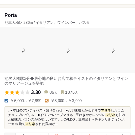
Porta
池尻大橋駅 286m / イタリアン、ワインバー、パスタ
池尻大橋駅3分◆居心地の良いお店で和テイストのイタリアンとワイン
のマリアージュを堪能
3.30
85
1875
人
人
￥6,000～￥7,999
￥3,000～￥3,999
...■本日のアンティパスト盛り合わせ ■八丁味噌とかんずりで
マリネ
したラム
チョップのグリル ■イワシのハーブマリネ...玉ねぎやオレンジの
マリネ
も甘み
と酸味のバランスが心地よいです。...CALDO：温前菜】 • チキンサルティンボ
ッカ 塩麹で
マリネ
された鶏肉が...