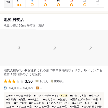
7
8
9
10
11
12
13
8
/
情報
池尻 居髪店
池尻大橋駅 96m / 居酒屋、海鮮
池尻大橋駅1分◆個性あふれる創作中華を堪能◎オリジナルドリンクも
豊富！隠れ家のような空間
3.36
103
8069
人
人
￥4,000～￥4,999
-
...■チャーシュー煮卵 ■トマトとザーサイの
マリネ
■お造り2人前 ■小ビン
■回鍋肉 ■内観 ■かんぱい ■もんさー ■お通し ■茄子とズッキーニの揚げ
浸し ■白い角煮 ■じゃんちき ■これなんだっけ？ ■かるぱっちょ？ ■メ
ニュー ■メニュー② ■メニュー③ ■メニュー④ ■外観② ■白い角煮 1,089