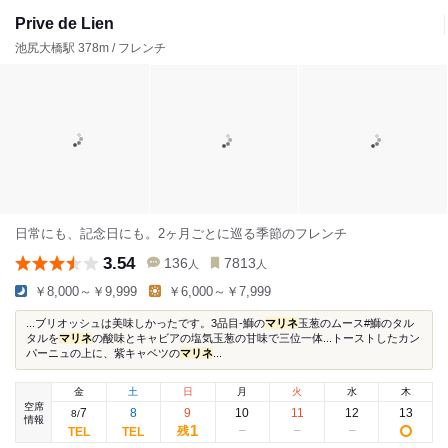
Prive de Lien
池尻大橋駅 378m / フレンチ
日常にも、記念日にも。2ヶ月ごとに巡る季節のフレンチ
3.54
136
7813
人
人
￥8,000～￥9,999
￥6,000～￥7,999
...ブリオッシュは美味しかったです。3品目-鰤の
マリネ
玉葱のムース#鰤のタル
タルを
マリネ
の酸味とキャビアの塩気玉葱の甘味で三位一体...トーストしたカン
パーニュの上に、紫キャベツの
マリネ
...
金
土
日
月
火
水
木
空席
7
8
9
10
11
12
13
8
/
情報
1
残