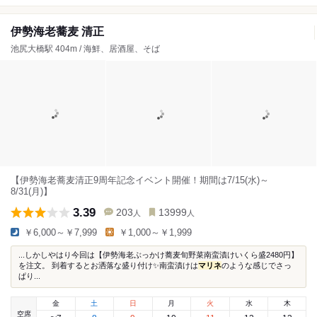
伊勢海老蕎麦 清正
池尻大橋駅 404m / 海鮮、居酒屋、そば
【伊勢海老蕎麦清正9周年記念イベント開催！期間は7/15(水)～
8/31(月)】
3.39
203
13999
人
人
￥6,000～￥7,999
￥1,000～￥1,999
...しかしやはり今回は【伊勢海老ぶっかけ蕎麦旬野菜南蛮漬けいくら盛2480円】
を注文。 到着するとお洒落な盛り付け✨南蛮漬けは
マリネ
のような感じでさっ
ぱり...
金
土
日
月
火
水
木
空席