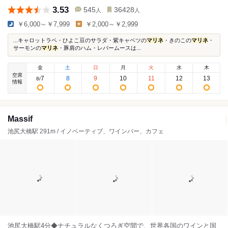
3.53
545
36428
人
人
￥6,000～￥7,999
￥2,000～￥2,999
...キャロットラペ・ひよこ豆のサラダ・紫キャベツの
マリネ
・きのこの
マリネ
・
サーモンの
マリネ
・豚肩のハム・レバームースは...
金
土
日
月
火
水
木
空席
7
8
9
10
11
12
13
8
/
情報
Massif
池尻大橋駅 291m / イノベーティブ、ワインバー、カフェ
池尻大橋駅4分◆ナチュラルなくつろぎ空間で、世界各国のワインと国