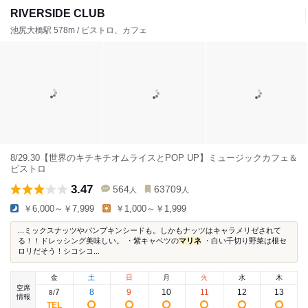
RIVERSIDE CLUB
池尻大橋駅 578m / ビストロ、カフェ
8/29.30【世界のキチキチオムライスとPOP UP】ミュージックカフェ＆
ビストロ
3.47
564
63709
人
人
￥6,000～￥7,999
￥1,000～￥1,999
...ミックスナッツやパンプキンシードも。しかもナッツはキャラメリゼされて
る！！ドレッシング美味しい。 ・紫キャベツの
マリネ
・白い千切り野菜は根セ
ロリだそう！シコシコ...
金
土
日
月
火
水
木
空席
7
8
9
10
11
12
13
8
/
情報