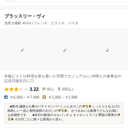
ブラッスリー・ヴィ
池尻大橋駅 401m / フレンチ、ビストロ、パスタ
本格ビストロ料理を落ち着いた空間でカジュアルに♪仲間との食事会や
記念日誕生日に◎
3.22
92
3051
人
人
￥6,000～￥7,999
￥2,000～￥2,999
...■新潟 越後もち豚のパテドカンパーニュときのこの
マリネ
しっとりと仕上げた
肉肉しい一品と相性抜群のきのこの
マリネ
。 おつまみにも最適でどんなお酒に
も好相性です。 ■本日の鮮魚のカルパッチョ キャロットラペと季節の果実の
マ
リネ
その日ごとに様々な産地から送ら...