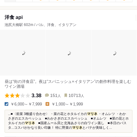
洋食 api
池尻大橋駅 602m / バル、洋食、イタリアン
昼は“街の洋食店”。夜は“スパニッシュ×イタリアン”の創作料理を楽しむ
ワイン酒場
3.38
151
10713
人
人
￥6,000～￥7,999
￥1,000～￥1,999
...■〈前菜 3種盛り合わせ〉 ・菜の花とホタルイカの
マリネ
・オムレツ ・わか
さぎのエスカベッシュ ■わかさぎのエスカベッシュ ■オムレツ ■菜の花とホ
タルイカの
マリネ
■国産ムール貝と北海あさりの白ワイン蒸し ■本日のパス
タ...コスパがかなり良い印象！ 特に野菜の
マリネ
とパテが美味しく...