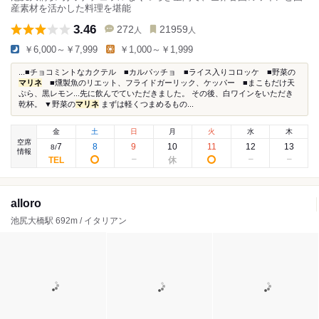
産素材を活かした料理を堪能
3.46
272
21959
人
人
￥6,000～￥7,999
￥1,000～￥1,999
...■チョコミントなカクテル ■カルパッチョ ■ライス入りコロッケ ■野菜の
マリネ
■燻製魚のリエット、フライドガーリック、ケッパー ■まこもだけ天
ぷら、黒レモン...先に飲んでていただきました。 その後、白ワインをいただき
乾杯。 ▼野菜の
マリネ
まずは軽くつまめるもの...
金
土
日
月
火
水
木
空席
7
8
9
10
11
12
13
8
/
情報
alloro
池尻大橋駅 692m / イタリアン