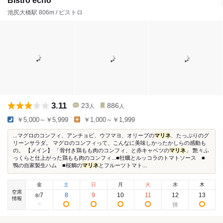
Bistro echo
池尻大橋駅 806m / ビストロ
3.11
23
886
人
人
￥5,000～￥5,999
￥1,000～￥1,999
...マグロのコンフィ、アンチョビ、ウフマヨ、オリーブの
マリネ
、たっぷりのグ
リーンサラダ。 マグロのコンフィって、こんなに美味しかったかしらの感動も
の。 【メイン】 「骨付き鶏もも肉のコンフィ、と赤キャベツの
マリネ
」 艶々ふ
っくらと仕上がった鶏もも肉のコンフィ...■牡蠣とルッコラのトマトソース ■
鴨の自家製生ハム ■桜鯛の
マリネ
とフルーツトマト...
金
土
日
月
火
水
木
空席
7
8
9
10
11
12
13
8
/
情報