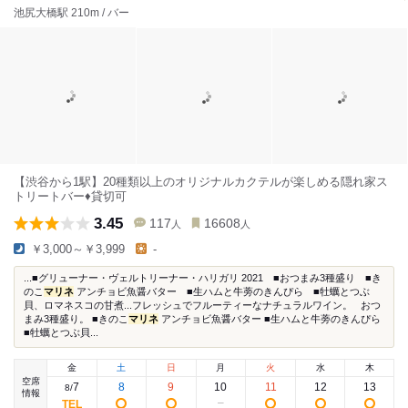
池尻大橋駅 210m / バー
【渋谷から1駅】20種類以上のオリジナルカクテルが楽しめる隠れ家ス
トリートバー♦︎貸切可
3.45
117
16608
人
人
￥3,000～￥3,999
-
...■グリューナー・ヴェルトリーナー・ハリガリ 2021 ■おつまみ3種盛り ■き
のこ
マリネ
アンチョビ魚醤バター ■生ハムと牛蒡のきんぴら ■牡蠣とつぶ
貝、ロマネスコの甘煮...フレッシュでフルーティーなナチュラルワイン。 おつ
まみ3種盛り。 ■きのこ
マリネ
アンチョビ魚醤バター ■生ハムと牛蒡のきんぴら
■牡蠣とつぶ貝...
金
土
日
月
火
水
木
空席
7
8
9
10
11
12
13
8
/
情報