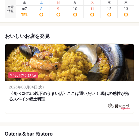
金
土
日
月
火
水
木
空席
7
8
9
10
11
12
13
8
/
情報
おいしいお店を発見
3.5以下のうまい店
2026年08月04日(火)
〈食べログ3.5以下のうまい店〉ここは通いたい！ 現代の感性が光
るスペイン郷土料理
Osteria＆bar Ristoro