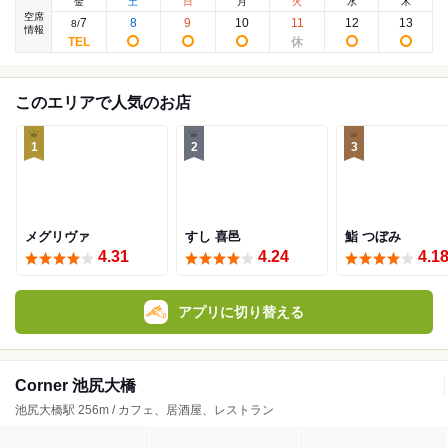
金
土
日
月
火
水
木
空席
7
8
9
10
11
12
13
8
/
情報
このエリアで人気のお店
1
2
3
メグリヴァ
すし 喜邑
鮨 つぼみ
4.31
4.24
4.1
アプリに切り替える
Corner 池尻大橋
池尻大橋駅 256m / カフェ、居酒屋、レストラン