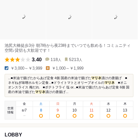
池尻大橋徒歩3分 朝7時から夜23時までいつでも飲める！コミュニティ
空間♪貸切も大歓迎です！
3.40
118
5213
人
人
￥3,000～￥3,999
￥1,000～￥1,999
...■米油で揚げたからあげ定食 4個 国産の米油で揚げた
マリネ
漬けの唐揚げ ■
ネギねぎ味噌ホルモン定食...■ドライトマトとオリーブオイルの
マリネ
■オニ
オンスライス 梅だれ ■ポテトフライ 塩 or...■米油で揚げたからあげ定食 6個 国
産の米油で揚げた
マリネ
漬けの唐揚げ...
金
土
日
月
火
水
木
空席
7
8
9
10
11
12
13
8
/
情報
LOBBY