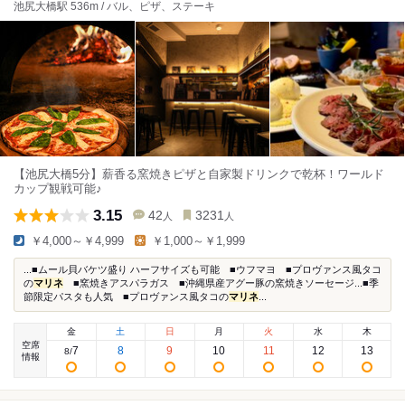
池尻大橋駅 536m / バル、ピザ、ステーキ
【池尻大橋5分】薪香る窯焼きピザと自家製ドリンクで乾杯！ワールド
カップ観戦可能♪
3.15
42
3231
人
人
￥4,000～￥4,999
￥1,000～￥1,999
...■ムール貝バケツ盛り ハーフサイズも可能 ■ウフマヨ ■プロヴァンス風タコ
の
マリネ
■窯焼きアスパラガス ■沖縄県産アグー豚の窯焼きソーセージ...■季
節限定パスタも人気 ■プロヴァンス風タコの
マリネ
...
金
土
日
月
火
水
木
空席
7
8
9
10
11
12
13
8
/
情報