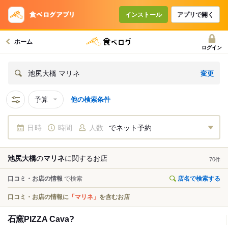
インストール
アプリで開く
ホーム
ログイン
変更
池尻大橋 マリネ
予算
他の検索条件
日時
時間
人数
でネット予約
池尻大橋
の
マリネ
に関する
お店
70
件
口コミ・お店の情報
で検索
店名で検索する
口コミ・お店の情報に
「マリネ」
を含むお店
石窯PIZZA Cava?