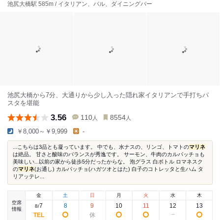
池尻大橋駅 585m / イタリアン、バル、ダイニングバー
池尻大橋から7分、大通りから少し入った隠れ家イタリアンで手打ちパ
スタを堪能
3.56
110
8554
人
人
￥8,000～￥9,999
-
...こちらは3品とも凝っています。 中でも、水ナスの、リンゴ、トマトの
マリネ
は絶品。 甘さと酸味のバランスが秀逸です。 サーモン、牛肉のカルパッチョも
美味しい...以前の家から徒歩5分だったからな。 泡グラス 白ボトル ロマネスク
の
マリネ
(お通し) カルパッチョ(ハガツオとはた) 白子のコトレッタと生ハム タ
リアッテレ...
金
土
日
月
火
水
木
空席
7
8
9
10
11
12
13
8
/
情報