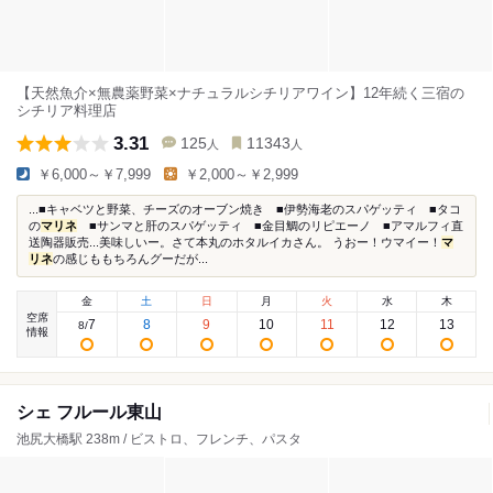
【天然魚介×無農薬野菜×ナチュラルシチリアワイン】12年続く三宿の
シチリア料理店
3.31
125
11343
人
人
￥6,000～￥7,999
￥2,000～￥2,999
...■キャベツと野菜、チーズのオーブン焼き ■伊勢海老のスパゲッティ ■タコ
の
マリネ
■サンマと肝のスパゲッティ ■金目鯛のリピエーノ ■アマルフィ直
送陶器販売...美味しいー。さて本丸のホタルイカさん。 うおー！ウマイー！
マ
リネ
の感じももちろんグーだが...
金
土
日
月
火
水
木
空席
7
8
9
10
11
12
13
8
/
情報
シェ フルール東山
池尻大橋駅 238m / ビストロ、フレンチ、パスタ