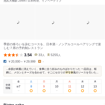
池尻大橋駅 294m / 日本料理、イノベーティブ
季節の移ろいを詠むコースを、日本酒・ノンアルコールペアリングで楽
しむ７席の予約制レストラン
3.54
33
5255
人
人
￥20,000～￥29,999
-
...余韻が綺麗に消えていく、食事に合う好みのものばかりだった 一品目は、桜
鱒に、メロンとチーズを合わせて、そこにセロリの
マリネ
風のソースを引いた...
金
土
日
月
火
水
木
空席
7
8
9
10
11
12
13
8
/
情報