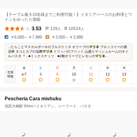
【テーブル最大10名様までご利用可能！】イタリアベースのお料理とワ
インをゆったり堪能
3.53
129
10524
人
人
￥6,000～￥7,999
￥3,000～￥3,999
...たらことマスカルポーネのブルスケッタ オリーブの
マリネ
ブロッコリーの酒
泥棒 タコとカブの塩麴
マリネ
トリッパのフリット 山盛りマッシュルームのオイ
ルパスタ ＊...■ミックスナッツ ■2種オリーブとレモンの
マリネ
...
金
土
日
月
火
水
木
空席
7
8
9
10
11
12
13
8
/
情報
Pescheria Cara mishuku
池尻大橋駅 694m / イタリアン、シーフード、パスタ