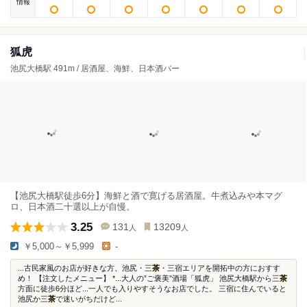
情報
狐虎
池尻大橋駅 491m / 居酒屋、海鮮、日本酒バー
【池尻大橋駅徒歩6分】海鮮と酒で寛げる居酒屋。牛煮込みや本マグ
ロ、日本酒二十選以上が自慢。
3.25
131
13209
人
人
￥5,000～￥5,999
-
...古民家風のお店が好きな方、池尻・三
茶
・三宿エリアを開拓中の方におすす
め！ 【注文したメニュー】 *...大人の”ご褒美”酒場「狐虎」 池尻大橋駅から三
茶
方面に徒歩6分ほど...一人でも入りやすそうなお店でした。 三宿に住んでいると
池尻か三
茶
で迷いがちだけど...