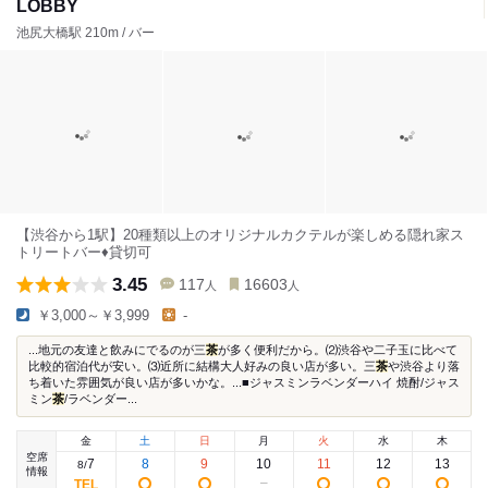
LOBBY
池尻大橋駅 210m / バー
【渋谷から1駅】20種類以上のオリジナルカクテルが楽しめる隠れ家ス
トリートバー♦︎貸切可
3.45
117
16603
人
人
￥3,000～￥3,999
-
...地元の友達と飲みにでるのが三
茶
が多く便利だから。⑵渋谷や二子玉に比べて
比較的宿泊代が安い。⑶近所に結構大人好みの良い店が多い。三
茶
や渋谷より落
ち着いた雰囲気が良い店が多いかな。...■ジャスミンラベンダーハイ 焼酎/ジャス
ミン
茶
/ラベンダー...
金
土
日
月
火
水
木
空席
7
8
9
10
11
12
13
8
/
情報