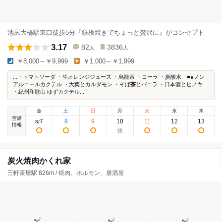
池尻大橋駅東口徒歩5分『鉄板焼きでちょっと贅沢に』がコンセプト
3.17
82
3836
人
人
￥8,000～￥9,999
￥1,000～￥1,999
...・トマトソーダ ・生オレンジジュース ・烏龍茶 ・コーラ ・炭酸水 ■●ノン
アルコールカクテル ・大葉とカルダモン ・そば
茶
とバニラ ・日本酒とヒノキ
・紀州和歌山 ゆずカクテル...
金
土
日
月
火
水
木
空席
7
8
9
10
11
12
13
8
/
情報
炭火焼肉かくれ家
三軒茶屋駅 826m / 焼肉、ホルモン、居酒屋