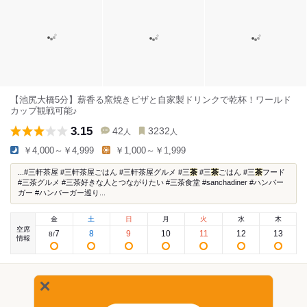
【池尻大橋5分】薪香る窯焼きピザと自家製ドリンクで乾杯！ワールド
カップ観戦可能♪
3.15
42
3232
人
人
￥4,000～￥4,999
￥1,000～￥1,999
...#三軒茶屋 #三軒茶屋ごはん #三軒茶屋グルメ #三
茶
#三
茶
ごはん #三
茶
フード
#三茶グルメ #三茶好きな人とつながりたい #三茶食堂 #sanchadiner #ハンバー
ガー #ハンバーガー巡り...
金
土
日
月
火
水
木
空席
7
8
9
10
11
12
13
8
/
情報