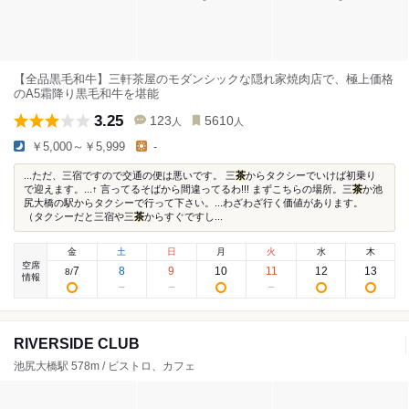
【全品黒毛和牛】三軒茶屋のモダンシックな隠れ家焼肉店で、極上価格
のA5霜降り黒毛和牛を堪能
3.25
123
5610
人
人
￥5,000～￥5,999
-
...ただ、三宿ですので交通の便は悪いです。 三
茶
からタクシーでいけば初乗り
で迎えます。...↑ 言ってるそばから間違ってるわ!!! まずこちらの場所。三
茶
か池
尻大橋の駅からタクシーで行って下さい。...わざわざ行く価値があります。
（タクシーだと三宿や三
茶
からすぐですし...
金
土
日
月
火
水
木
空席
7
8
9
10
11
12
13
8
/
情報
RIVERSIDE CLUB
池尻大橋駅 578m / ビストロ、カフェ