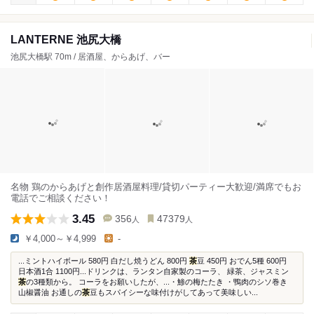
LANTERNE 池尻大橋
池尻大橋駅 70m / 居酒屋、からあげ、バー
名物 鶏のからあげと創作居酒屋料理/貸切パーティー大歓迎/満席でもお
電話でご相談ください！
3.45
356
47379
人
人
￥4,000～￥4,999
-
...ミントハイボール 580円 白だし焼うどん 800円
茶
豆 450円 おでん5種 600円
日本酒1合 1100円...ドリンクは、ランタン自家製のコーラ、 緑茶、ジャスミン
茶
の3種類から。 コーラをお願いしたが、...・鯵の梅たたき ・鴨肉のシソ巻き
山椒醤油 お通しの
茶
豆もスパイシーな味付けがしてあって美味しい...