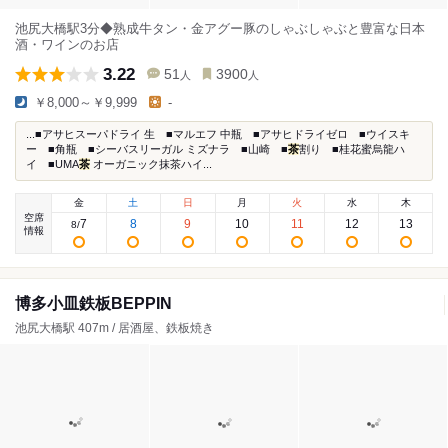
池尻大橋駅3分◆熟成牛タン・金アグー豚のしゃぶしゃぶと豊富な日本
酒・ワインのお店
3.22
51
3900
人
人
￥8,000～￥9,999
-
...■アサヒスーパドライ 生 ■マルエフ 中瓶 ■アサヒドライゼロ ■ウイスキ
ー ■角瓶 ■シーバスリーガル ミズナラ ■山崎 ■
茶
割り ■桂花蜜烏龍ハ
イ ■UMA
茶
オーガニック抹茶ハイ...
金
土
日
月
火
水
木
空席
7
8
9
10
11
12
13
8
/
情報
博多小皿鉄板BEPPIN
池尻大橋駅 407m / 居酒屋、鉄板焼き