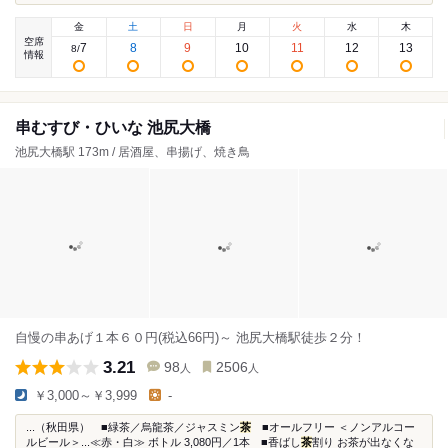
金
土
日
月
火
水
木
空席
7
8
9
10
11
12
13
8
/
情報
串むすび・ひいな 池尻大橋
池尻大橋駅 173m / 居酒屋、串揚げ、焼き鳥
自慢の串あげ１本６０円(税込66円)～ 池尻大橋駅徒歩２分！
3.21
98
2506
人
人
￥3,000～￥3,999
-
...（秋田県） ■緑茶／烏龍茶／ジャスミン
茶
■オールフリー ＜ノンアルコー
ルビール＞...≪赤・白≫ ボトル 3,080円／1本 ■香ばし
茶
割り お茶が出なくな