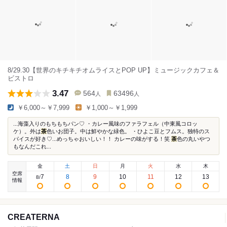
8/29.30【世界のキチキチオムライスとPOP UP】ミュージックカフェ＆
ビストロ
3.47
564
63496
人
人
￥6,000～￥7,999
￥1,000～￥1,999
...海藻入りのもちもちパン♡ ・カレー風味のファラフェル（中東風コロッ
ケ）。外は
茶
色いお団子。中は鮮やかな緑色。 ・ひよこ豆とフムス。独特のス
パイスが好き♡...めっちゃおいしい！！ カレーの味がする！笑
茶
色の丸いやつ
もなんだこれ...
金
土
日
月
火
水
木
空席
7
8
9
10
11
12
13
8
/
情報
CREATERNA