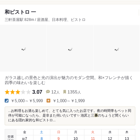
和ビストロ 一
三軒茶屋駅 828m / 居酒屋、日本料理、ビストロ
ガラス越しの景色と光の演出が魅力のモダン空間。和×フレンチが描く
四季の味わいを楽しむ
3.07
12
1355
人
人
￥5,000～￥5,999
￥1,000～￥1,999
...お料理もお酒も楽しめて、とても気に入ったお店です。夜の時間帯もペット同
伴が可能になったら、是非また伺いたいです✨ 池尻と三
茶
のちょうど間くらい
にある隠れ家的な和ビストロ...
金
土
日
月
火
水
木
空席
7
8
9
10
11
12
13
8
/