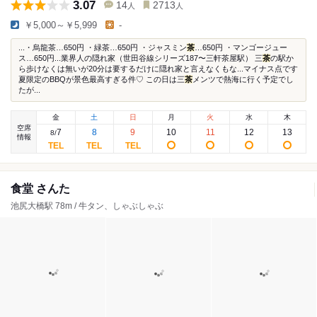
3.07
14
2713
人
人
￥5,000～￥5,999
-
...・烏龍茶…650円 ・緑茶…650円 ・ジャスミン
茶
…650円 ・マンゴージュー
ス…650円...業界人の隠れ家（世田谷線シリーズ187〜三軒茶屋駅） 三
茶
の駅か
ら歩けなくは無いが20分は要するだけに隠れ家と言えなくもな...マイナス点です
夏限定のBBQが景色最高すぎる件♡ この日は三
茶
メンツで熱海に行く予定でし
たが...
金
土
日
月
火
水
木
空席
7
8
9
10
11
12
13
8
/
情報
食堂 さんた
池尻大橋駅 78m / 牛タン、しゃぶしゃぶ