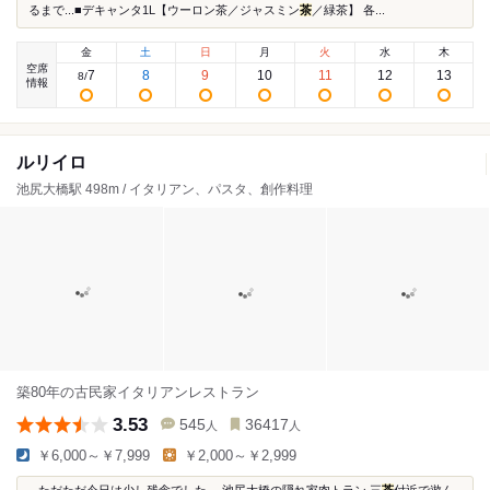
るまで...■デキャンタ1L【ウーロン茶／ジャスミン
茶
／緑茶】 各...
金
土
日
月
火
水
木
空席
7
8
9
10
11
12
13
8
/
情報
ルリイロ
池尻大橋駅 498m / イタリアン、パスタ、創作料理
築80年の古民家イタリアンレストラン
3.53
545
36417
人
人
￥6,000～￥7,999
￥2,000～￥2,999