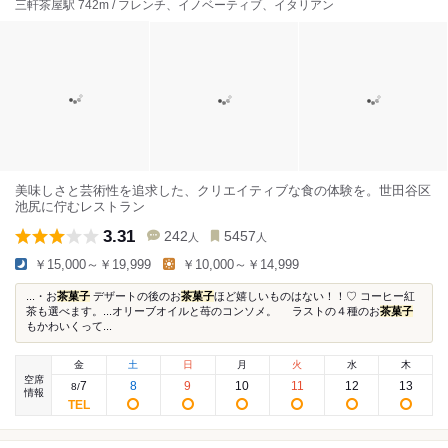
三軒茶屋駅 742m / フレンチ、イノベーティブ、イタリアン
美味しさと芸術性を追求した、クリエイティブな食の体験を。世田谷区
池尻に佇むレストラン
3.31
242
5457
人
人
￥15,000～￥19,999
￥10,000～￥14,999
...・お
茶菓子
デザートの後のお
茶菓子
ほど嬉しいものはない！！♡ コーヒー紅
茶も選べます。...オリーブオイルと苺のコンソメ。 ラストの４種のお
茶菓子
もかわいくって...
金
土
日
月
火
水
木
空席
7
8
9
10
11
12
13
8
/
情報