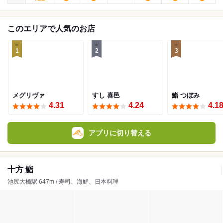
このエリアで人気のお店
1
2
3
メグリヴァ
すし 喜邑
鮨 つぼみ
4.31
4.24
4.1
アプリに切り替える
十方 鮨
池尻大橋駅 647m / 寿司、海鮮、日本料理