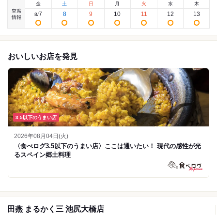
金
土
日
月
火
水
木
空席
7
8
9
10
11
12
13
8
/
情報
おいしいお店を発見
3.5以下のうまい店
2026年08月04日(火)
〈食べログ3.5以下のうまい店〉ここは通いたい！ 現代の感性が光
るスペイン郷土料理
田燕 まるかく三 池尻大橋店