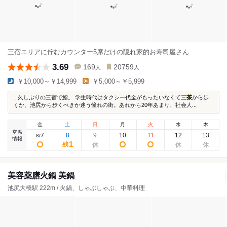
三宿エリアに佇むカウンター5席だけの隠れ家的お寿司屋さん
3.69
169
20759
人
人
￥10,000～￥14,999
￥5,000～￥5,999
...久しぶりの三宿で鮨。 学生時代はタクシー代金がもったいなくて三
茶
から歩
くか、池尻から歩くべきか迷う憧れの街。あれから20年あまり、社会人...
金
土
日
月
火
水
木
空席
7
8
9
10
11
12
13
8
/
情報
1
残
美容薬膳火鍋 美鍋
池尻大橋駅 222m / 火鍋、しゃぶしゃぶ、中華料理