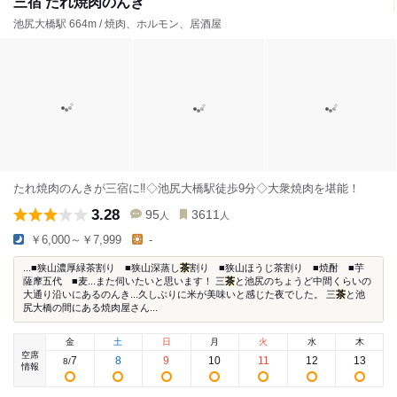
三宿 たれ焼肉のんき
池尻大橋駅 664m / 焼肉、ホルモン、居酒屋
たれ焼肉のんきが三宿に‼◇池尻大橋駅徒歩9分◇大衆焼肉を堪能！
3.28
95
3611
人
人
￥6,000～￥7,999
-
...■狭山濃厚緑茶割り ■狭山深蒸し
茶
割り ■狭山ほうじ茶割り ■焼酎 ■芋
薩摩五代 ■麦...また伺いたいと思います！ 三
茶
と池尻のちょうど中間くらいの
大通り沿いにあるのんき...久しぶりに米が美味いと感じた夜でした。 三
茶
と池
尻大橋の間にある焼肉屋さん...
金
土
日
月
火
水
木
空席
7
8
9
10
11
12
13
8
/
情報