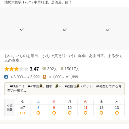
池尻大橋駅 176m / 中華料理、居酒屋、餃子
おいしいものを毎日。”少し上質”がふつうに食卓にある日常。まるかく
三の食卓。
3.47
392
15017
人
人
￥3,000～￥3,999
￥1,000～￥1,999
...■緑茶ハイ ■≪中国
茶
、咖啡、
茶
≫ ■鉄觀音
茶
（ポット） 半発酵して作る青
茶の一種で...
金
土
日
月
火
水
木
空席
7
8
9
10
11
12
13
8
/
情報