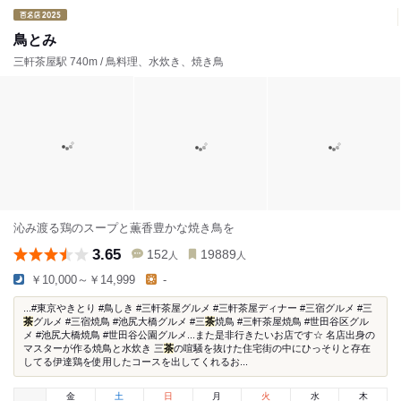
鳥とみ
三軒茶屋駅 740m / 鳥料理、水炊き、焼き鳥
沁み渡る鶏のスープと薫香豊かな焼き鳥を
3.65
152
19889
人
人
￥10,000～￥14,999
-
...#東京やきとり #鳥しき #三軒茶屋グルメ #三軒茶屋ディナー #三宿グルメ #三
茶
グルメ #三宿焼鳥 #池尻大橋グルメ #三
茶
焼鳥 #三軒茶屋焼鳥 #世田谷区グル
メ #池尻大橋焼鳥 #世田谷公園グルメ...また是非行きたいお店です☆ 名店出身の
マスターが作る焼鳥と水炊き 三
茶
の喧騒を抜けた住宅街の中にひっそりと存在
してる伊達鶏を使用したコースを出してくれるお...
金
土
日
月
火
水
木