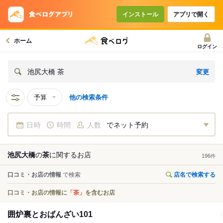
インストール
アプリで開く
ホーム
ログイン
変更
池尻大橋 茶
予算
他の検索条件
日時
時間
人数
でネット予約
池尻大橋
の
茶
に関する
お店
196
件
口コミ・お店の情報
で検索
店名で検索する
口コミ・お店の情報に
「茶」
を含むお店
囲炉裏とおばんざい101