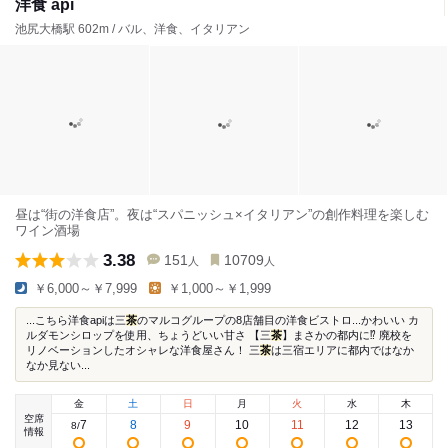
洋食 api
池尻大橋駅 602m / バル、洋食、イタリアン
昼は“街の洋食店”。夜は“スパニッシュ×イタリアン”の創作料理を楽しむ
ワイン酒場
3.38
151
10709
人
人
￥6,000～￥7,999
￥1,000～￥1,999
...こちら洋食apiは三
茶
のマルコグループの8店舗目の洋食ビストロ...かわいい カ
ルダモンシロップを使用、ちょうどいい甘さ 【三
茶
】まさかの都内に⁉︎ 廃校を
リノベーションしたオシャレな洋食屋さん！ 三
茶
は三宿エリアに都内ではなか
なか見ない...
金
土
日
月
火
水
木
空席
7
8
9
10
11
12
13
8
/
情報