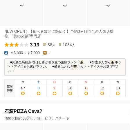
NEW OPEN！【食べるほどに艶めく】予約3ヶ月待ちの人気店監
修、"美の火鍋”専門店
3.13
58
1084
人
人
￥6,000～￥7,999
-
...■薬膳黒烏龍茶 香ばしさが引き立つ薬膳ブレンド
茶
。 ■酵素さんぴん
茶
ホッ
ト・アイスをお選び下さい。 ■酵素はとむぎ
茶
ホット・アイスをお選び下さ
い...
金
土
日
月
火
水
木
空席
7
8
9
10
11
12
13
8
/
情報
石窯PIZZA Cava?
池尻大橋駅 536m / バル、ピザ、ステーキ