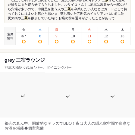
...ただただ今日は少し残念でした。 池尻大橋の隠れ家肉トラン 三
茶
付近で遊ん
だ帰りにまた寄らせてもらちました、ルリイロさん！...池尻は渋谷から一駅なが
ら穴場が多いので、中目黒を使う人や三
茶
を卒業したい人などはカードとして持
っておくにはよいお店だと思いま...落ち着いた雰囲気のイタリアンバル 前に池
尻大橋や三
茶
を散歩していた時に お店の前を通りがかったことがあって...
金
土
日
月
火
水
木
空席
7
8
9
10
11
12
13
8
/
情報
grey 三宿ラウンジ
池尻大橋駅 681m / バー、ダイニングバー
都会の真ん中、開放的なテラスでBBQ！夜は大人の隠れ家空間で多彩な
お酒を堪能◆個室完備