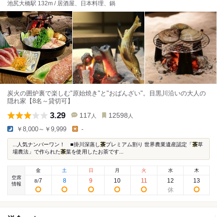
池尻大橋駅 132m / 居酒屋、日本料理、鍋
炭火の囲炉裏で楽しむ"原始焼き"と"おばんざい"。目黒川沿いの大人の
隠れ家【8名～貸切可】
3.29
117
12598
人
人
￥8,000～￥9,999
-
...人気ナンバーワン！ ■掛川深蒸し
茶
プレミアム割り 世界農業遺産認定「
茶
草
場農法」で作られた
茶
葉を使用したお茶です...
金
土
日
月
火
水
木
空席
7
8
9
10
11
12
13
8
/
情報