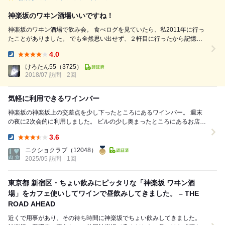
神楽坂のワヰン酒場いいですね！
神楽坂のワヰン酒場で飲み会。 食べログを見ていたら、私2011年に行っ
たことがありました。 でも全然思い出せず、２軒目に行ったから記憶な
し？ 気持ち新たにお店へ。 場所は毘沙門天前という分かりやすさ。 ちょ
4.0
うど神楽坂のお祭りをやっていて、めちゃくちゃ賑わっていました。 ワ
Dinner:
ヰン酒場のお店の前でもワインの販売をしていました。 お店は１Fと地下
けろたん55
（3725）
2018/07 訪問
１Fの２フロアー。 たぶん以前に来たときは１...
2回
気軽に利用できるワインバー
神楽坂の神楽坂上の交差点を少し下ったところにあるワインバー。 週末
の夜に2次会的に利用しました。 ビルの少し奥まったところにあるお店で
すが、看板が目立ち以前から気になってお...
3.6
Dinner:
ニクショクラブ
（12048）
2025/05 訪問
1回
東京都 新宿区・ちょい飲みにピッタリな「神楽坂 ワヰン酒
場」をカフェ使いしてワインで昼飲みしてきました。 – THE
ROAD AHEAD
近くで用事があり、その待ち時間に神楽坂でちょい飲みしてきました。