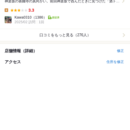
神楽坂の善國寺の真向かい。前回神楽坂で呑んだときに見つけた「酒ト
壽」に入る路地の横にあるのが「神楽坂ワヰン酒...
3.3
Lunch:
Kawa0310
（1386）
2025/02 訪問
1回
口コミをもっと見る（276人）
店舗情報（詳細）
修正
アクセス
住所を修正