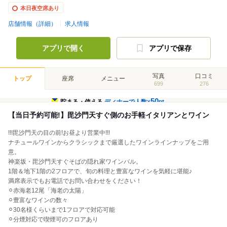
本日夜空席あり
店舗情報（詳細）
求人情報
アプリで開く
アプリで保存
写真
口コミ
トップ
座席
メニュー
699
276
50
貯まる・使える
ディナーで人数×
pt
【当日予約可能!】毘沙門天すぐ側のお手軽イタリアンとワイン
!!!毘沙門天の目の前!お昼より営業中!!!
ナチュールワインからクラシックまで厳選したワインラインナップをご用
意。
神楽坂・毘沙門天すぐそばの隠れ家ワインバル。
1階＆地下1階の2フロアで、旬の料理と豊富なワインを気軽に堪能♪
満席表示でもお電話でお問い合わせをください！
⚪︎赤海老12尾「海老の太陽」
⚪︎豊富なワインの数々
⚪︎30名様くらいまで1フロアで対応可能
⚪︎分煙対応で喫煙可のフロアあり