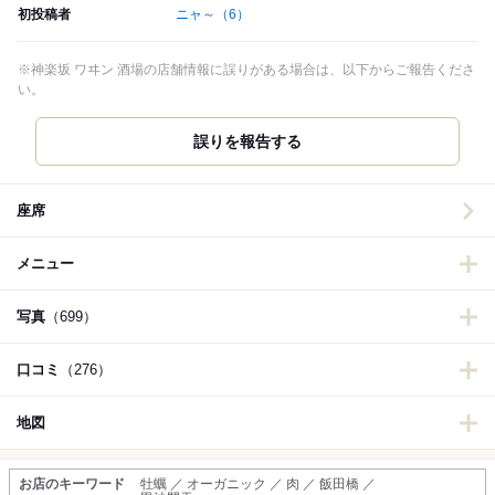
初投稿者
ニャ～
（6）
※神楽坂 ワヰン 酒場の店舗情報に誤りがある場合は、以下からご報告くださ
い。
誤りを報告する
座席
メニュー
写真
（699）
口コミ
（276）
地図
お店のキーワード
牡蠣 ／ オーガニック ／ 肉 ／ 飯田橋 ／