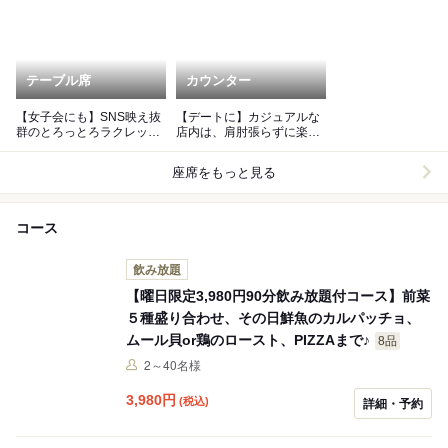
テーブル席
カウンター
【女子会にも】SNS映え抜
【デートに】カジュアルな
群のとろっとろラクレット
店内は、肩肘張らずに楽し
チーズや、燻製生ハムは絶
い時間をお過ごしいただけ
品！
ます。
座席をもっと見る
コース
飲み放題
【曜日限定3,980円90分飲み放題付コース】前菜
５種盛り合わせ、その日鮮魚のカルパッチョ、
ムール貝or鶏のロースト、PIZZAまで♪
8品
2～40名様
3,980
円
(税込)
詳細・予約