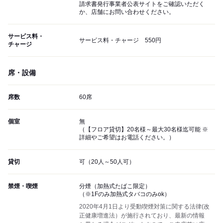
請求書発行事業者公表サイトをご確認いただく
か、店舗にお問い合わせください。
サービス料・
サービス料・チャージ 550円
チャージ
席・設備
席数
60席
個室
無
（【フロア貸切】20名様～最大30名様迄可能 ※
詳細やご希望はお電話ください。）
貸切
可（20人～50人可）
禁煙・喫煙
分煙（加熱式たばこ限定）
（※1Fのみ加熱式タバコのみok）
2020年4月1日より受動喫煙対策に関する法律(改
正健康増進法）が施行されており、最新の情報