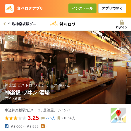
コースで使えるクーポン
戻る
インストール
アプリで開く
牛込神楽坂駅グルメへ
クーポンを利用せず予約する
ログイン
公式
神楽坂 ビストロ ワイン チーズ 生ハム
神楽坂 ワヰン 酒場
(ワイン酒場)
牛込神楽坂駅/ビストロ､ 居酒屋､ ワインバー
3.25
276
人
21064
人
￥3,000～￥3,999
-