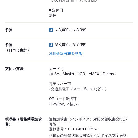
L.O. 料理22:30 ドリンク23:00
■ 定休日
無休
￥3,000～￥3,999
予算
￥6,000～￥7,999
予算
（口コミ集計）
利用金額分布を見る
支払い方法
カード可
（VISA、Master、JCB、AMEX、Diners）
電子マネー可
（交通系電子マネー（Suicaなど））
QRコード決済可
（PayPay、d払い）
領収書（適格簡易請求
適格請求書（インボイス）対応の領収書発行が
書）
可能
登録番号：T1010401111294
※最新の登録状況は国税庁インボイス制度適格