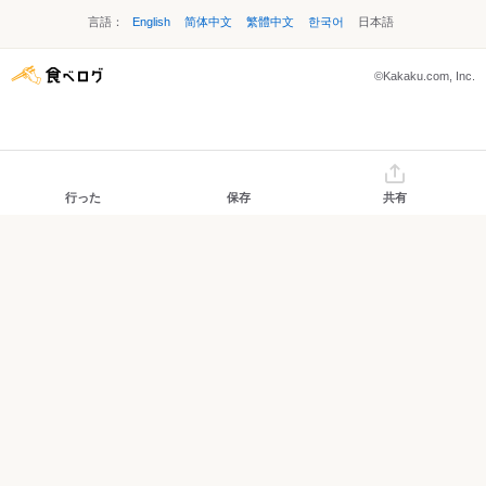
言語：
English
简体中文
繁體中文
한국어
日本語
©Kakaku.com, Inc.
行った
保存
共有