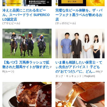
冷えと品質にこだわる生ビー
完璧な生ビール体験を。ザ・パ
ル。スーパードライ SUPERCO
ーフェクト黒ラベルが飲めるお
LD認定店
店
(アサヒビール)
(サッポロビール)
【鬼バズ】万馬券ラッシュで拡
いま最も相談したい保育士・て
散された競馬サイトが強すぎた
ぃ先生がアドバイス！ 子ども
P
の“おてつだい”に、どん...
R(ルーツ)
PR(ア
タック・キュキュット｜Hugkum)