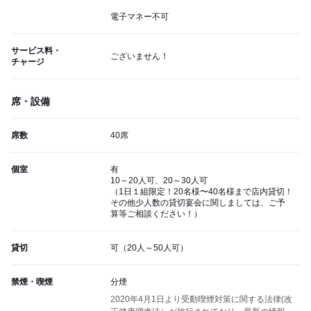
電子マネー不可
サービス料・
ございません！
チャージ
席・設備
席数
40席
個室
有
10～20人可、20～30人可
（1日１組限定！20名様〜40名様まで店内貸切！
その他少人数の貸切宴会に関しましては、ご予
算等ご相談ください！）
貸切
可（20人～50人可）
禁煙・喫煙
分煙
2020年4月1日より受動喫煙対策に関する法律(改