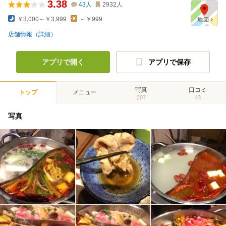
3.38
43
人
2932
人
￥3,000～￥3,999
～￥999
店舗情報（詳細）
アプリで開く
アプリで保存
写真
口コミ
トップ
メニュー
207
43
写真