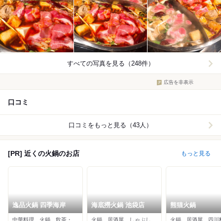
すべての写真を見る（248件）
広告を非表示
口コミ
口コミをもっと見る（43人）
[PR] 近くの火鍋のお店
もっと見る
逸品火鍋 四季海岸
海底撈火鍋 池袋店
熊猫火鍋
中華料理、火鍋、飲茶・点心
火鍋、居酒屋、しゃぶしゃぶ
火鍋、居酒屋、四川