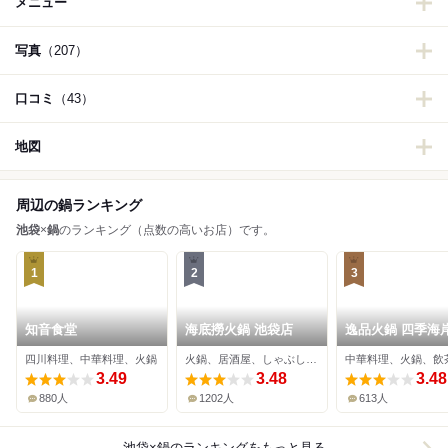
メニュー
写真
（207）
口コミ
（43）
地図
周辺の鍋ランキング
池袋
×
鍋
のランキング（点数の高いお店）です。
1
2
3
知音食堂
海底撈火鍋 池袋店
逸品火鍋 四季海
四川料理、中華料理、火鍋
火鍋、居酒屋、しゃぶしゃぶ
3.49
3.48
3.48
880人
1202人
613人
池袋×鍋
のランキングをもっと見る