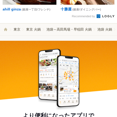
ahill ginza
十勝屋
(銀座一丁目/フレンチ)
(銀座/ダイニングバー)
Recommended by
東京
東京 火鍋
池袋～高田馬場・早稲田 火鍋
池袋 火鍋
より便利になったアプリで