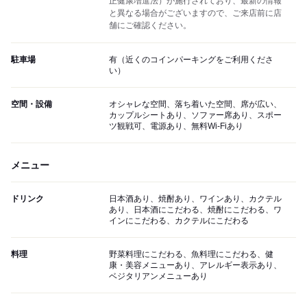
正健康増進法）が施行されており、最新の情報
と異なる場合がございますので、ご来店前に店
舗にご確認ください。
駐車場
有（近くのコインパーキングをご利用くださ
い）
空間・設備
オシャレな空間、落ち着いた空間、席が広い、
カップルシートあり、ソファー席あり、スポー
ツ観戦可、電源あり、無料Wi-Fiあり
メニュー
ドリンク
日本酒あり、焼酎あり、ワインあり、カクテル
あり、日本酒にこだわる、焼酎にこだわる、ワ
インにこだわる、カクテルにこだわる
料理
野菜料理にこだわる、魚料理にこだわる、健
康・美容メニューあり、アレルギー表示あり、
ベジタリアンメニューあり