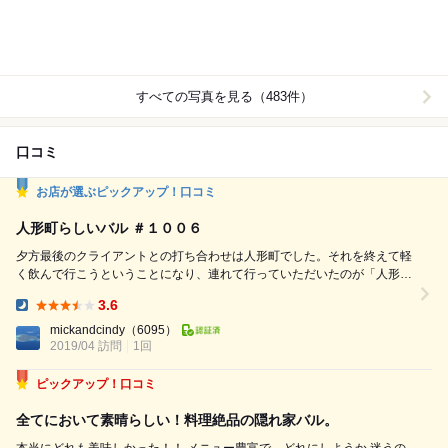
すべての写真を見る（483件）
口コミ
お店が選ぶピックアップ！口コミ
人形町らしいバル ＃１００６
夕方最後のクライアントとの打ち合わせは人形町でした。それを終えて軽
く飲んで行こうということになり、連れて行っていただいたのが「人形町
バル 雄」さん。場所は、地下鉄人形町駅を上がって金座通りを浜町方向
3.6
に進み、久松警察署前交差点を左折してすぐにあるビルの中２階です。外
Dinner:
観はあまり目立たないし、入口がわかりにくいので、１人では多分来るこ
mickandcindy
（6095）
2019/04 訪問
1回
とが無かったと思います。 入店すると、左手に厨房とカウンター席が...
ピックアップ！口コミ
全てにおいて素晴らしい！料理絶品の隠れ家バル。