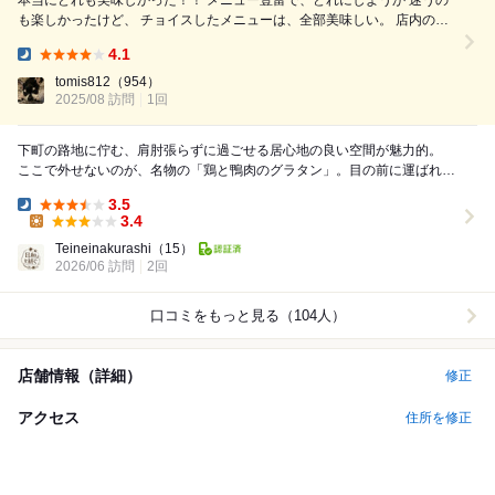
本当にどれも美味しかった！！ メニュー豊富で、どれにしようか 迷うの
も楽しかったけど、 チョイスしたメニューは、全部美味しい。 店内の雰
囲気はこぢんまりとし 落ち着く空間、シェフの方の調理の姿を 見られる
4.1
のも楽しかったし、 ホールスタッフの方の接客も抜群です。 ▪️3種の...
Dinner:
tomis812
（954）
2025/08 訪問
1回
下町の路地に佇む、肩肘張らずに過ごせる居心地の良い空間が魅力的。
ここで外せないのが、名物の「鶏と鴨肉のグラタン」。目の前に運ばれて
きた瞬間から、食欲をそそる香ばしい匂いが鼻腔を...
3.5
Dinner:
3.4
Lunch:
Teineinakurashi
（15）
2026/06 訪問
2回
口コミをもっと見る（104人）
店舗情報（詳細）
修正
アクセス
住所を修正