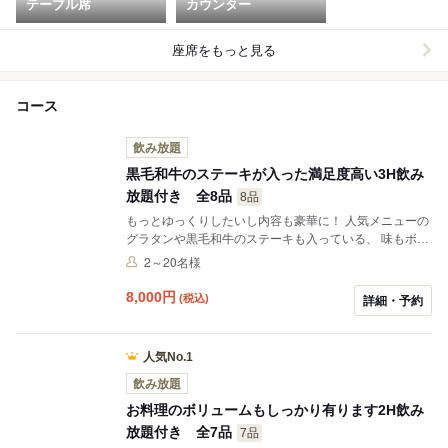
テーブル席
カウンター
座席をもっと見る
コース
飲み放題
黒毛和牛のステーキが入った満足度高い3H飲み
放題付き 全8品
8品
もっとゆっくりしたいし内容も豪華に！ 人気メニューの
グラタンや黒毛和牛のステーキも入っている、 味もボリ
ュームも大満足の3時間コース
2～20名様
8,000
円
(税込)
詳細・予約
人気No.1
飲み放題
お料理のボリュームもしっかり有ります2H飲み
放題付き 全7品
7品