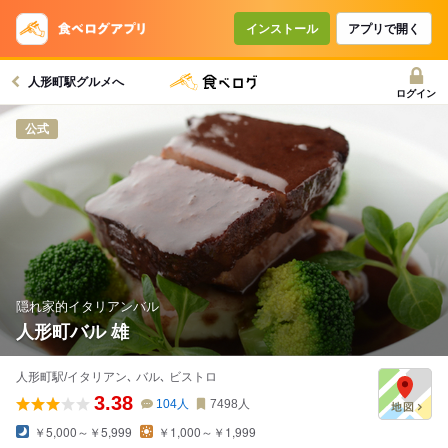
インストール
アプリで開く
人形町駅グルメへ
ログイン
公式
隠れ家的イタリアンバル
人形町バル 雄
人形町駅/イタリアン､ バル､ ビストロ
3.38
104
人
7498
人
￥5,000～￥5,999
￥1,000～￥1,999