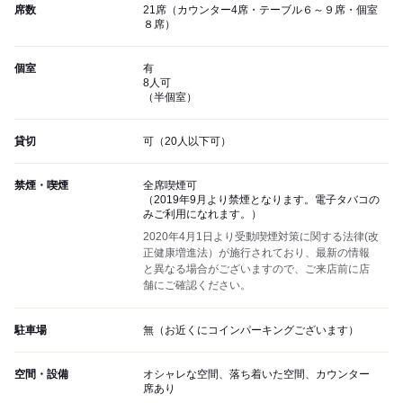
席数
21席（カウンター4席・テーブル６～９席・個室
８席）
個室
有
8人可
（半個室）
貸切
可（20人以下可）
禁煙・喫煙
全席喫煙可
（2019年9月より禁煙となります。電子タバコの
みご利用になれます。）
2020年4月1日より受動喫煙対策に関する法律(改
正健康増進法）が施行されており、最新の情報
と異なる場合がございますので、ご来店前に店
舗にご確認ください。
駐車場
無（お近くにコインパーキングございます）
空間・設備
オシャレな空間、落ち着いた空間、カウンター
席あり