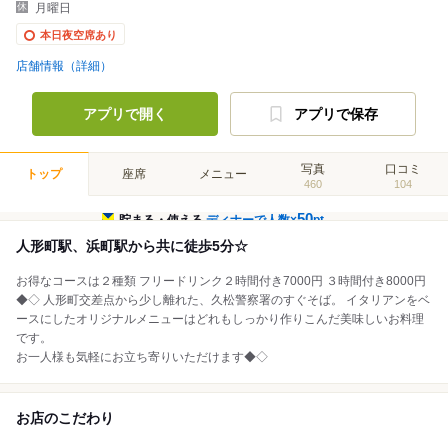
月曜日
本日夜空席あり
店舗情報（詳細）
アプリで開く
アプリで保存
写真
口コミ
トップ
座席
メニュー
460
104
50
貯まる・使える
ディナーで人数×
pt
人形町駅、浜町駅から共に徒歩5分☆
お得なコースは２種類 フリードリンク２時間付き7000円 ３時間付き8000円
◆◇ 人形町交差点から少し離れた、久松警察署のすぐそば。 イタリアンをベ
ースにしたオリジナルメニューはどれもしっかり作りこんだ美味しいお料理
です。
お一人様も気軽にお立ち寄りいただけます◆◇
お店のこだわり