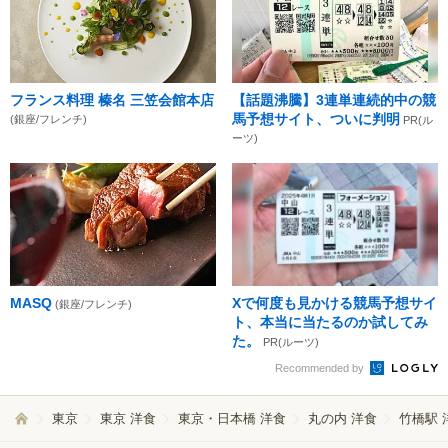
フランス料理 榛名 三笠会館本店
【話題沸騰】3連単連続的中の競
馬予想サイト、ついに判明
(銀座/フレンチ)
PR(ル
ーツ)
MASQ
Xで何度も見かける競馬予想サイ
(銀座/フレンチ)
ト、本当に当たるのか試してみ
た。
PR(ルーツ)
Recommended by
東京
東京 洋食
東京・日本橋 洋食
丸の内 洋食
竹橋駅 