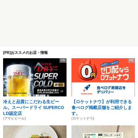
[PR]おススメのお店・情報
PR
PR
冷えと品質にこだわる生ビー
【ロケットナウ】が利用できる
ル。スーパードライ SUPERCO
食べログ掲載店舗をご紹介しま
LD認定店
す。
(アサヒビール)
(ロケットナウ)