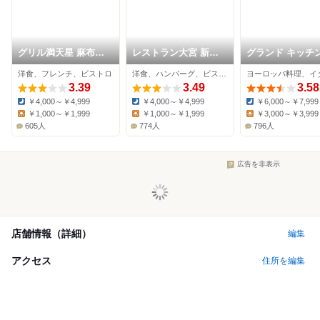
グリル満天星 麻布十
レストラン大宮 新丸
グランド キッチ
番 丸ビル店
ビル店
洋食、フレンチ、ビストロ
洋食、ハンバーグ、ビストロ
3.39
3.49
3.58
￥4,000～￥4,999
￥4,000～￥4,999
￥6,000～￥7,999
Dinner:
Dinner:
Dinner:
￥1,000～￥1,999
￥1,000～￥1,999
￥3,000～￥3,999
Lunch:
Lunch:
Lunch:
605人
774人
796人
広告を非表示
店舗情報（詳細）
編集
アクセス
住所を編集