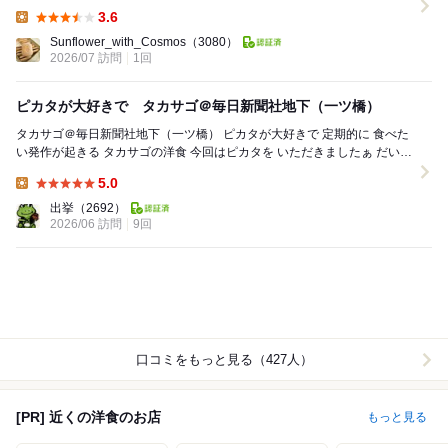
ス街らしいですね。 11時半前に到着ですが...
3.6
Lunch:
Sunflower_with_Cosmos
（3080）
2026/07 訪問
1回
ピカタが大好きで タカサゴ＠毎日新聞社地下（一ツ橋）
タカサゴ＠毎日新聞社地下（一ツ橋） ピカタが大好きで 定期的に 食べた
い発作が起きる タカサゴの洋食 今回はピカタを いただきましたぁ だいた
いポークソテージャ...
5.0
Lunch:
出挙
（2692）
2026/06 訪問
9回
口コミをもっと見る（427人）
[PR] 近くの洋食のお店
もっと見る