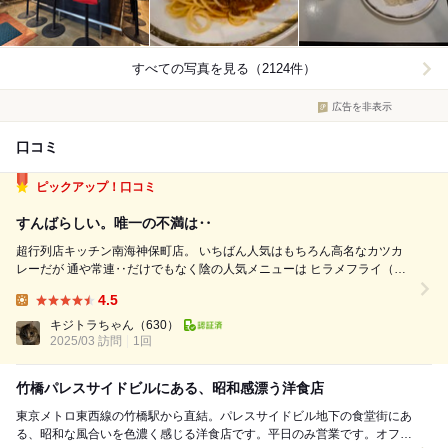
すべての写真を見る（2124件）
広告を非表示
口コミ
ピックアップ！口コミ
すんばらしい。唯一の不満は‥
超行列店キッチン南海神保町店。 いちばん人気はもちろん高名なカツカ
レーだが 通や常連‥だけでもなく陰の人気メニューは ヒラメフライ（＆
しょうが焼き） 午後になると売り切れる。 そろそろ行くか‥と思ってた
4.5
ら グルメ師匠がこの店を勧めて来た。 南海と違って混んでないって。 開
Lunch:
店時...
キジトラちゃん
（630）
2025/03 訪問
1回
竹橋パレスサイドビルにある、昭和感漂う洋食店
東京メトロ東西線の竹橋駅から直結。パレスサイドビル地下の食堂街にあ
る、昭和な風合いを色濃く感じる洋食店です。平日のみ営業です。オフィ