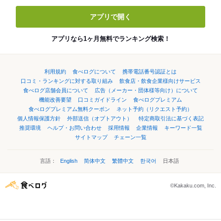
アプリで開く
アプリなら1ヶ月無料でランキング検索！
利用規約
食べログについて
携帯電話番号認証とは
口コミ・ランキングに対する取り組み
飲食店・飲食企業様向けサービス
食べログ店舗会員について
広告（メーカー・団体様等向け）について
機能改善要望
口コミガイドライン
食べログプレミアム
食べログプレミアム無料クーポン
ネット予約（リクエスト予約）
個人情報保護方針
外部送信（オプトアウト）
特定商取引法に基づく表記
推奨環境
ヘルプ・お問い合わせ
採用情報
企業情報
キーワード一覧
サイトマップ
チェーン一覧
言語：
English
简体中文
繁體中文
한국어
日本語
©Kakaku.com, Inc.