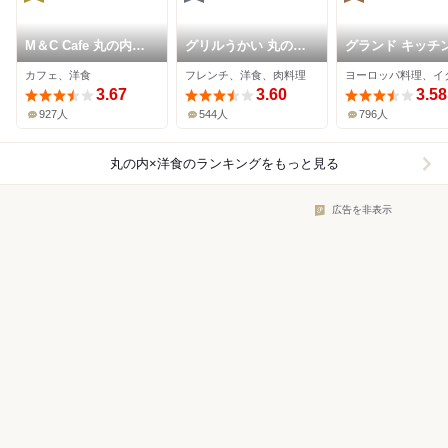
M＆C Cafe 丸の内オ
グリルうかい 丸の内
グランド キッチ
アゾ
店
カフェ、洋食
フレンチ、洋食、肉料理
3.67
3.60
3.58
927人
544人
796人
丸の内×洋食
のランキングをもっと見る
広告を非表示