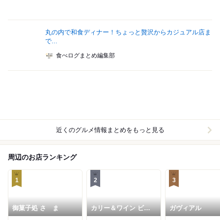
丸の内で和食ディナー！ちょっと贅沢からカジュアル店ま
で...
食べログまとめ編集部
近くのグルメ情報まとめをもっと見る
周辺のお店ランキング
1
2
3
御菓子処 さゝま
カリー＆ワイン ビス
ガヴィアル
トロべっぴん舎 お茶