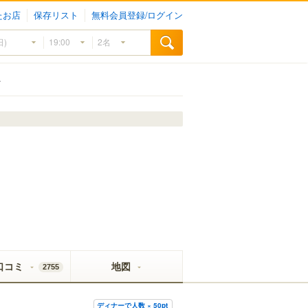
たお店
保存リスト
無料会員登録/ログイン
A
口コミ
地図
2755
ディナーで人数 × 50pt