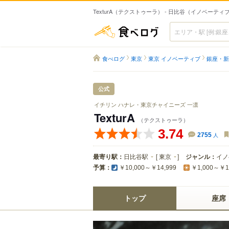
TexturA（テクストゥーラ） - 日比谷（イノベーティ
食べログ
食べログ
東京
東京 イノベーティブ
銀座・新
公式
イチリン ハナレ・東京チャイニーズ 一凛
TexturA
（テクストゥーラ）
3.74
2755
人
最寄り駅：
日比谷駅
[
東京
]
ジャンル：
イノ
予算：
￥10,000～￥14,999
￥1,000～￥1
トップ
座席