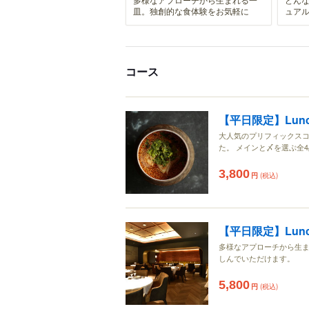
皿。独創的な食体験をお気軽に
ュア
コース
【平日限定】Lunch p
大人気のプリフィックスコ
た。 メインと〆を選ぶ全
3,800
円
(税込)
【平日限定】Lunch r
多様なアプローチから生まれ
しんでいただけます。
5,800
円
(税込)