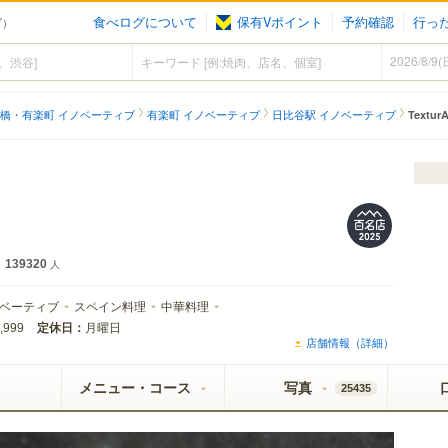
食べログについて
保有Vポイント
予約確認
行っ
ブ）
橋・有楽町 イノベーティブ
有楽町 イノベーティブ
日比谷駅 イノベーティブ
Textur
139320
人
ベーティブ
スペイン料理
中華料理
定休日：
月曜日
,999
店舗情報（詳細）
メニュー・コース
写真
25435