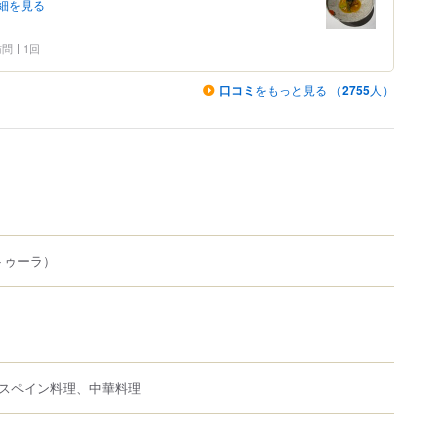
細を見る
 訪問
1回
口コミ
をもっと見る （
2755
人）
トゥーラ）
スペイン料理、中華料理