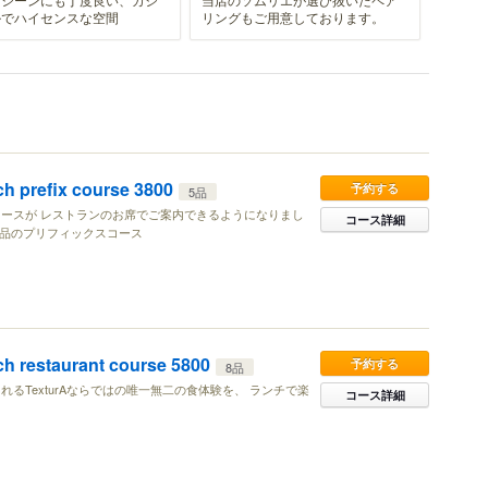
ルでハイセンスな空間
リングもご用意しております。
refix course 3800
予約する
5品
ースが レストランのお席でご案内できるようになりまし
コース詳細
4品のプリフィックスコース
estaurant course 5800
予約する
8品
るTexturAならではの唯一無二の食体験を、 ランチで楽
コース詳細