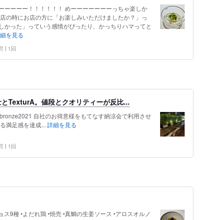
ーーーーー！！！！！！ めーーーーーーーっちゃ楽しか
退店の時にお店の方に「お楽しみいただけましたか？」っ
しかった」っていう感情がぴったり、かっちりハマってと
細を見る
問
1回
exturA。値段とクオリティーが反比...
べログbronze2021 自社のお得意様をもてなす納涼会で利用させ
満足感を達成...
詳細を見る
問
1回
0 •ピンチョス9種 •よだれ鶏 •焼売 •真鯛の生姜ソース •アロスオルノ