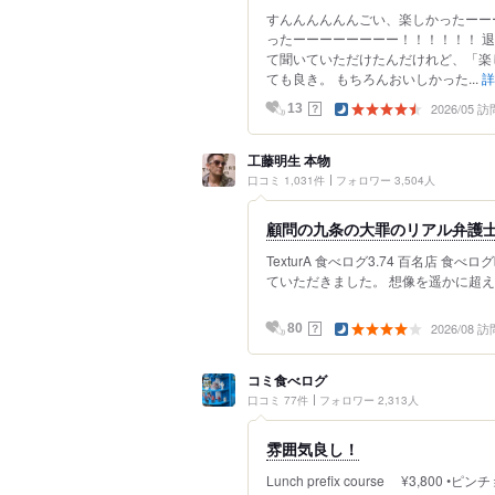
すんんんんんんごい、楽しかったーー
ったーーーーーーーー！！！！！！ 
て聞いていただけたんだけれど、「楽
ても良き。 もちろんおいしかった...
詳
2026/05 訪
？
13
工藤明生 本物
口コミ 1,031件
フォロワー 3,504人
顧問の九条の大罪のリアル弁護士とT
TexturA 食べログ3.74 百名店 食
ていただきました。 想像を遥かに超える
2026/08 訪
？
80
コミ食べログ
口コミ 77件
フォロワー 2,313人
雰囲気良し！
Lunch prefix course ¥3,80