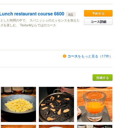
 restaurant course 6600
予約する
8品
とした時間の中で、 スパニッシュのエッセンスを加えた
コース詳細
を楽しむ、 TexturAならではのコース
コース
をもっと見る（17件）
投稿する