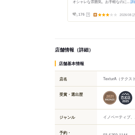
オシャレな雰囲気。お手軽なのに...
詳
2026/08
？
176
店舗情報（詳細）
店舗基本情報
TexturA
（テクス
店名
受賞・選出歴
イノベーティブ、
ジャンル
予約・