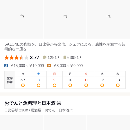
SALONEの真髄を、日比谷から発信。シェフによる、感性を刺激する芸
術的な一皿を
3.77
1281
63981
人
人
￥15,000～￥19,999
￥8,000～￥9,999
金
土
日
月
火
水
木
空席
7
8
9
10
11
12
13
8
/
情報
おでんと魚料理と日本酒 栄
日比谷駅 236m / 居酒屋、おでん、日本酒バー