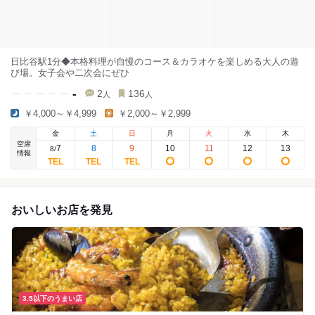
日比谷駅1分◆本格料理が自慢のコース＆カラオケを楽しめる大人の遊
び場。女子会や二次会にぜひ
-
2
136
人
人
￥4,000～￥4,999
￥2,000～￥2,999
金
土
日
月
火
水
木
空席
7
8
9
10
11
12
13
8
/
情報
おいしいお店を発見
3.5以下のうまい店