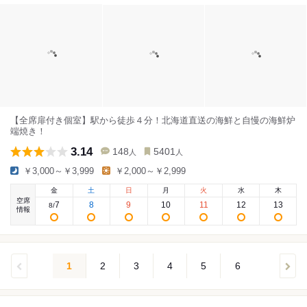
【全席扉付き個室】駅から徒歩４分！北海道直送の海鮮と自慢の海鮮炉
端焼き！
3.14
148
5401
人
人
￥3,000～￥3,999
￥2,000～￥2,999
金
土
日
月
火
水
木
空席
7
8
9
10
11
12
13
8
/
情報
1
2
3
4
5
6