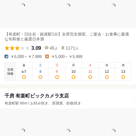
【有楽町・日比谷・銀座駅1分】全席完全個室。ご宴会・お食事に最適
な旬和食と厳選日本酒
3.09
45
1171
人
人
￥6,000～￥7,999
￥5,000～￥5,999
金
土
日
月
火
水
木
空席
7
8
9
10
11
12
13
8
/
情報
千房 有楽町ビックカメラ支店
有楽町駅 66m / お好み焼き、居酒屋、鉄板焼き