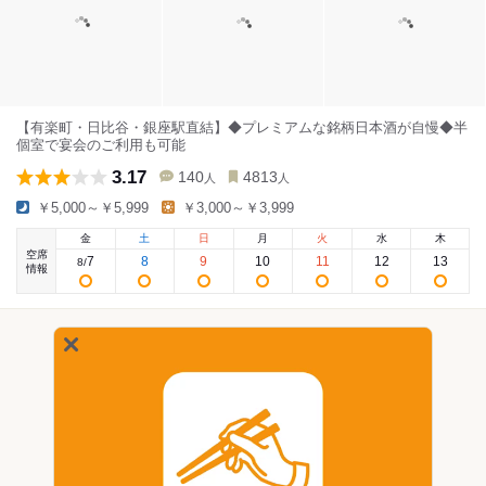
【有楽町・日比谷・銀座駅直結】◆プレミアムな銘柄日本酒が自慢◆半
個室で宴会のご利用も可能
3.17
140
4813
人
人
￥5,000～￥5,999
￥3,000～￥3,999
金
土
日
月
火
水
木
空席
7
8
9
10
11
12
13
8
/
情報