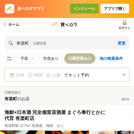
インストール
アプリで開く
ホーム
ログイン
変更
有楽町
日曜営業
予算
空席あり
日曜営業あり
他の検索条件
日時
時間
人数
でネット予約
日曜営業の
有楽町
の
お店
487
件
海鮮×日本酒 完全個室居酒屋 まぐろ奉行とかに
代官 有楽町店
有楽町駅 217m / 居酒屋、海鮮、かに