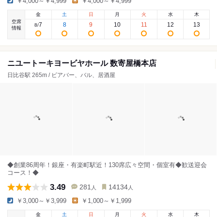
￥4,000～￥4,999
￥4,000～￥4,999
金
土
日
月
火
水
木
空席
7
8
9
10
11
12
13
8
/
情報
ニユートーキヨービヤホール 数寄屋橋本店
日比谷駅 265m / ビアバー、バル、居酒屋
◆創業86周年！銀座・有楽町駅近！130席広々空間・個室有◆歓送迎会
コース！◆
3.49
281
14134
人
人
￥3,000～￥3,999
￥1,000～￥1,999
金
土
日
月
火
水
木