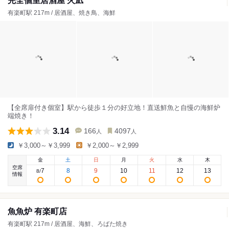
完全個室居酒屋 火凪
有楽町駅 217m / 居酒屋、焼き鳥、海鮮
【全席扉付き個室】駅から徒歩１分の好立地！直送鮮魚と自慢の海鮮炉
端焼き！
3.14
166
4097
人
人
￥3,000～￥3,999
￥2,000～￥2,999
金
土
日
月
火
水
木
空席
7
8
9
10
11
12
13
8
/
情報
魚魚炉 有楽町店
有楽町駅 217m / 居酒屋、海鮮、ろばた焼き