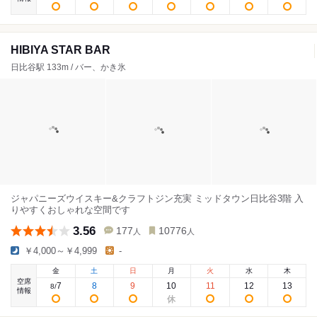
HIBIYA STAR BAR
日比谷駅 133m / バー、かき氷
ジャパニーズウイスキー&クラフトジン充実 ミッドタウン日比谷3階 入
りやすくおしゃれな空間です
3.56
177
10776
人
人
￥4,000～￥4,999
-
金
土
日
月
火
水
木
空席
7
8
9
10
11
12
13
8
/
情報