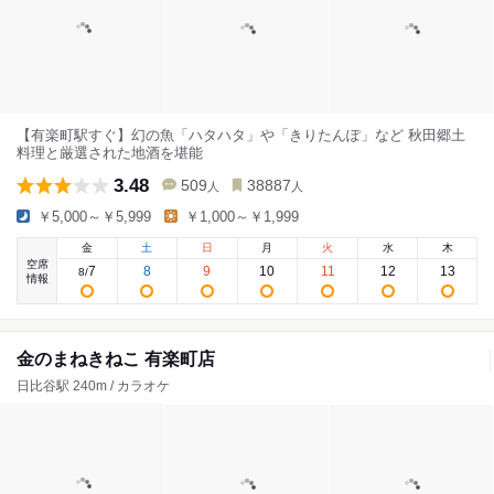
【有楽町駅すぐ】幻の魚「ハタハタ」や「きりたんぽ」など 秋田郷土
料理と厳選された地酒を堪能
3.48
509
38887
人
人
￥5,000～￥5,999
￥1,000～￥1,999
金
土
日
月
火
水
木
空席
7
8
9
10
11
12
13
8
/
情報
金のまねきねこ 有楽町店
日比谷駅 240m / カラオケ