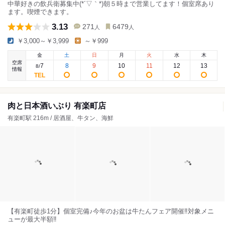
中華好きの飲兵衛募集中(*´▽｀*)朝５時まで営業してます！個室席あり
ます。喫煙できます。
3.13
271
6479
人
人
￥3,000～￥3,999
～￥999
金
土
日
月
火
水
木
空席
7
8
9
10
11
12
13
8
/
情報
肉と日本酒いぶり 有楽町店
有楽町駅 216m / 居酒屋、牛タン、海鮮
【有楽町徒歩1分】個室完備♪今年のお盆は牛たんフェア開催‼対象メニ
ューが最大半額‼