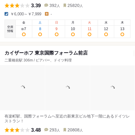
3.39
392
25820
人
人
￥6,000～￥7,999
-
金
土
日
月
火
水
木
空席
7
8
9
10
11
12
13
8
/
情報
カイザーホフ 東京国際フォーラム前店
二重橋前駅 306m / ビアバー、ドイツ料理
有楽町駅、国際フォーラムへ至近の新東京ビル地下一階にあるドイツレ
ストラン！
3.48
293
20808
人
人