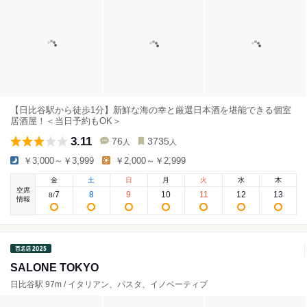
【日比谷駅から徒歩1分】新鮮な海の幸と厳選日本酒を堪能できる個室
居酒屋！＜当日予約もOK＞
3.11
76
3735
人
人
￥3,000～￥3,999
￥2,000～￥2,999
金
土
日
月
火
水
木
空席
7
8
9
10
11
12
13
8
/
情報
SALONE TOKYO
日比谷駅 97m / イタリアン、パスタ、イノベーティブ