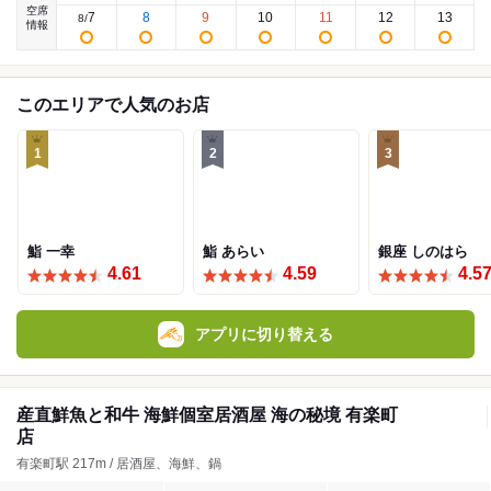
空席
7
8
9
10
11
12
13
8
/
情報
このエリアで人気のお店
1
2
3
鮨 一幸
鮨 あらい
銀座 しのはら
4.61
4.59
4.5
アプリに切り替える
産直鮮魚と和牛 海鮮個室居酒屋 海の秘境 有楽町
店
有楽町駅 217m / 居酒屋、海鮮、鍋