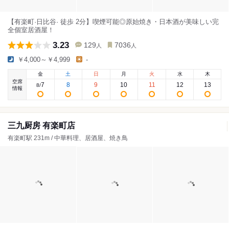
【有楽町·日比谷· 徒歩 2分】喫煙可能◎原始焼き・日本酒が美味しい完
全個室居酒屋！
3.23
129
7036
人
人
￥4,000～￥4,999
-
金
土
日
月
火
水
木
空席
7
8
9
10
11
12
13
8
/
情報
三九厨房 有楽町店
有楽町駅 231m / 中華料理、居酒屋、焼き鳥