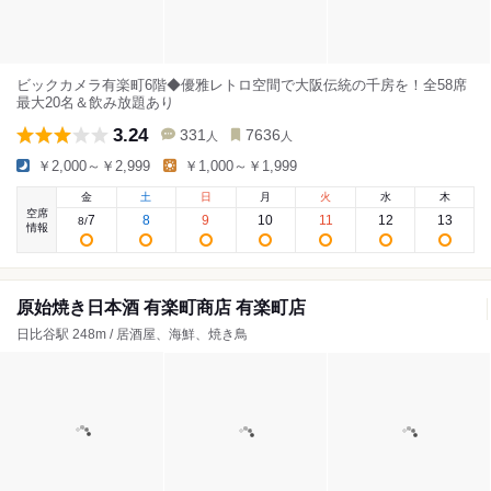
ビックカメラ有楽町6階◆優雅レトロ空間で大阪伝統の千房を！全58席
最大20名＆飲み放題あり
3.24
331
7636
人
人
￥2,000～￥2,999
￥1,000～￥1,999
金
土
日
月
火
水
木
空席
7
8
9
10
11
12
13
8
/
情報
原始焼き日本酒 有楽町商店 有楽町店
日比谷駅 248m / 居酒屋、海鮮、焼き鳥