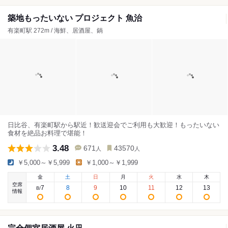
築地もったいない プロジェクト 魚治
有楽町駅 272m / 海鮮、居酒屋、鍋
日比谷、有楽町駅から駅近！歓送迎会でご利用も大歓迎！もったいない
食材を絶品お料理で堪能！
3.48
671
43570
人
人
￥5,000～￥5,999
￥1,000～￥1,999
金
土
日
月
火
水
木
空席
7
8
9
10
11
12
13
8
/
情報