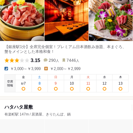
【銀座駅1分】全席完全個室！プレミアム日本酒飲み放題、本まぐろ、
蟹をメインとした本格和食！
3.15
290
7446
人
人
￥3,000～￥3,999
￥2,000～￥2,999
金
土
日
月
火
水
木
空席
7
8
9
10
11
12
13
8
/
情報
ハタハタ屋敷
有楽町駅 147m / 居酒屋、きりたんぽ、鍋