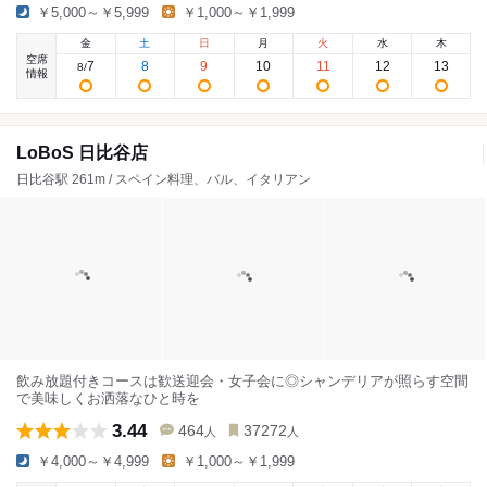
￥5,000～￥5,999
￥1,000～￥1,999
金
土
日
月
火
水
木
空席
7
8
9
10
11
12
13
8
/
情報
LoBoS 日比谷店
日比谷駅 261m / スペイン料理、バル、イタリアン
飲み放題付きコースは歓送迎会・女子会に◎シャンデリアが照らす空間
で美味しくお洒落なひと時を
3.44
464
37272
人
人
￥4,000～￥4,999
￥1,000～￥1,999