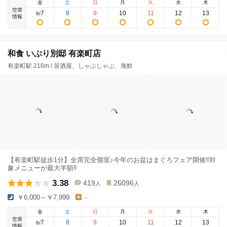
金
土
日
月
火
水
木
空席
7
8
9
10
11
12
13
8
/
情報
和食 いぶり別邸 有楽町店
有楽町駅 216m / 居酒屋、しゃぶしゃぶ、海鮮
【有楽町駅徒歩1分】全席完全個室♪今年のお盆はまぐろフェア開催‼対
象メニューが最大半額‼
3.38
419
26096
人
人
￥6,000～￥7,999
-
金
土
日
月
火
水
木
空席
7
8
9
10
11
12
13
8
/
情報