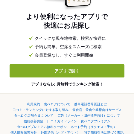
より便利になったアプリで
快適にお店探し
クイックな現在地検索。検索が快適に
予約も簡単。空席をスムーズに検索
会員登録なし。すぐに利用開始
アプリで開く
アプリなら1ヶ月無料でランキング検索！
利用規約
食べログについて
携帯電話番号認証とは
口コミ・ランキングに対する取り組み
飲食店・飲食企業様向けサービス
食べログ店舗会員について
広告（メーカー・団体様等向け）について
機能改善要望
口コミガイドライン
食べログプレミアム
食べログプレミアム無料クーポン
ネット予約（リクエスト予約）
個人情報保護方針
外部送信（オプトアウト）
特定商取引法に基づく表記