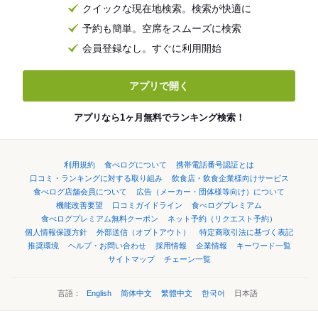
クイックな現在地検索。検索が快適に
予約も簡単。空席をスムーズに検索
会員登録なし。すぐに利用開始
アプリで開く
アプリなら1ヶ月無料でランキング検索！
利用規約
食べログについて
携帯電話番号認証とは
口コミ・ランキングに対する取り組み
飲食店・飲食企業様向けサービス
食べログ店舗会員について
広告（メーカー・団体様等向け）について
機能改善要望
口コミガイドライン
食べログプレミアム
食べログプレミアム無料クーポン
ネット予約（リクエスト予約）
個人情報保護方針
外部送信（オプトアウト）
特定商取引法に基づく表記
推奨環境
ヘルプ・お問い合わせ
採用情報
企業情報
キーワード一覧
サイトマップ
チェーン一覧
言語：
English
简体中文
繁體中文
한국어
日本語