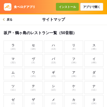
インストール
アプリで開く
サイトマップ
戻る
坂戸・鶴ヶ島のレストラン一覧（50音順）
ラ
セ
ハ
リ
ス
（23）
（18）
（13）
（8）
（36）
マ
ヴ
パ
フ
イ
（32）
（3）
（13）
（34）
（48）
ム
ワ
ギ
ア
ダ
（7）
（15）
（15）
（28）
（3）
ツ
テ
シ
ケ
ナ
（11）
（10）
（22）
（5）
（11）
ゼ
ザ
メ
カ
タ
（2）
（2）
（11）
（44）
（24）