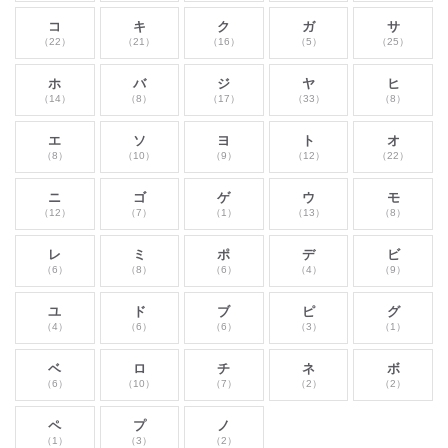
コ
キ
ク
ガ
サ
（22）
（21）
（16）
（5）
（25）
ホ
バ
ジ
ヤ
ヒ
（14）
（8）
（17）
（33）
（8）
エ
ソ
ヨ
ト
オ
（8）
（10）
（9）
（12）
（22）
ニ
ゴ
ゲ
ウ
モ
（12）
（7）
（1）
（13）
（8）
レ
ミ
ポ
デ
ビ
（6）
（8）
（6）
（4）
（9）
ユ
ド
ブ
ピ
グ
（4）
（6）
（6）
（3）
（1）
ベ
ロ
チ
ネ
ボ
（6）
（10）
（7）
（2）
（2）
ペ
プ
ノ
（1）
（3）
（2）