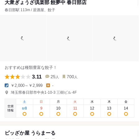
大衆ぎょうざ倶楽部 餃夢中 春日部店
春日部駅 113m / 居酒屋、餃子
おすすめは種類豊富な餃子！
3.11
25
700
人
人
￥2,000～￥2,999
-
埼玉県春日部市中央1-10-3 三樹ビル 4F
土
日
月
火
水
木
金
空席
8
9
10
11
12
13
14
8
/
情報
ピッざか屋 うらまーる