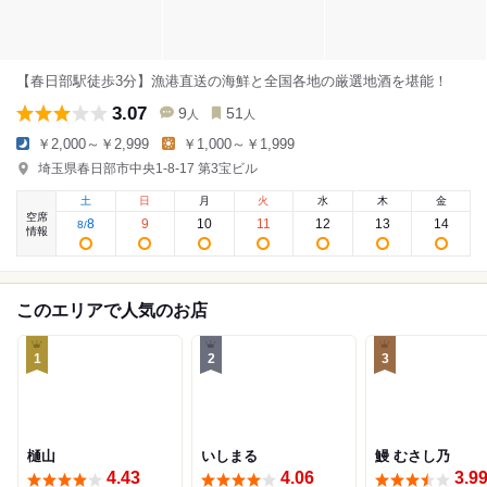
【春日部駅徒歩3分】漁港直送の海鮮と全国各地の厳選地酒を堪能！
3.07
9
51
人
人
￥2,000～￥2,999
￥1,000～￥1,999
埼玉県春日部市中央1-8-17 第3宝ビル
土
日
月
火
水
木
金
空席
8
9
10
11
12
13
14
8
/
情報
このエリアで人気のお店
1
2
3
樋山
いしまる
鰻 むさし乃
4.43
4.06
3.9