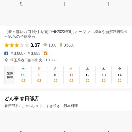
【春日部駅西口1分】駅前2F◆2023年6月オープン！和食や新鮮料理◎3
～90名の半個室有
3.07
13
338
人
人
￥3,000～￥3,999
-
埼玉県春日部市中央1-1-13 2F
土
日
月
火
水
木
金
空席
8
9
10
11
12
13
14
8
/
情報
どん亭 春日部店
春日部市 / しゃぶしゃぶ、すき焼き、日本料理