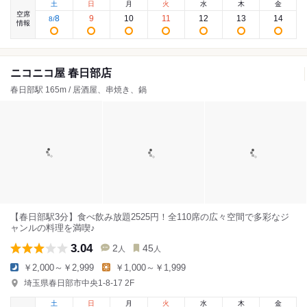
土
日
月
火
水
木
金
空席
8
9
10
11
12
13
14
8
/
情報
ニコニコ屋 春日部店
春日部駅 165m / 居酒屋、串焼き、鍋
【春日部駅3分】食べ飲み放題2525円！全110席の広々空間で多彩なジ
ャンルの料理を満喫♪
3.04
2
45
人
人
￥2,000～￥2,999
￥1,000～￥1,999
埼玉県春日部市中央1-8-17 2F
土
日
月
火
水
木
金