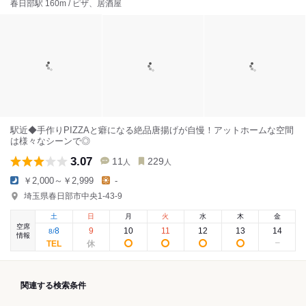
春日部駅 160m / ピザ、居酒屋
駅近◆手作りPIZZAと癖になる絶品唐揚げが自慢！アットホームな空間
は様々なシーンで◎
3.07
11
229
人
人
￥2,000～￥2,999
-
埼玉県春日部市中央1-43-9
土
日
月
火
水
木
金
空席
8
9
10
11
12
13
14
8
/
情報
関連する検索条件