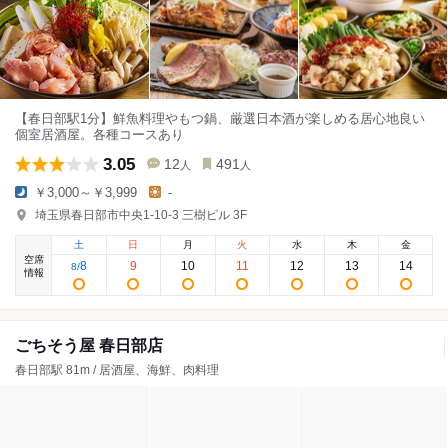
【春日部駅1分】鮮魚料理やもつ鍋、厳選日本酒が楽しめる居心地良い
個室居酒屋。各種コースあり
3.05
12
491
人
人
￥3,000～￥3,999
-
埼玉県春日部市中央1-10-3 三樹ビル 3F
土
日
月
火
水
木
金
空席
8
9
10
11
12
13
14
8
/
情報
ごちそう屋 春日部店
春日部駅 81m / 居酒屋、海鮮、肉料理