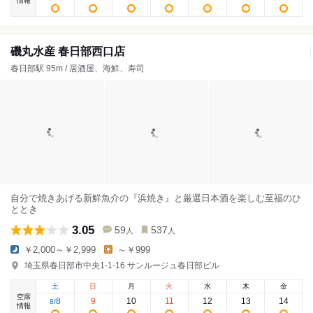
情報
磯丸水産 春日部西口店
春日部駅 95m / 居酒屋、海鮮、寿司
自分で焼きあげる新鮮魚介の『浜焼き』と厳選日本酒を楽しむ至福のひ
ととき
3.05
59
537
人
人
￥2,000～￥2,999
～￥999
埼玉県春日部市中央1-1-16 サンルージュ春日部ビル
土
日
月
火
水
木
金
空席
8
9
10
11
12
13
14
8
/
情報