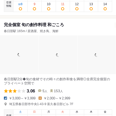
空席
8
9
10
11
12
13
14
8
/
情報
完全個室 旬の創作料理 和ごころ
春日部駅 165m / 居酒屋、焼き鳥、海鮮
春日部駅2分◆旬の食材でその時々の創作和食を満喫◎全席完全個室の
プライベート空間で
3.06
5
153
人
人
￥3,000～￥3,999
￥2,000～￥2,999
埼玉県春日部市中央1-43-9 富久春日部ビル 7F
土
日
月
火
水
木
金
空席