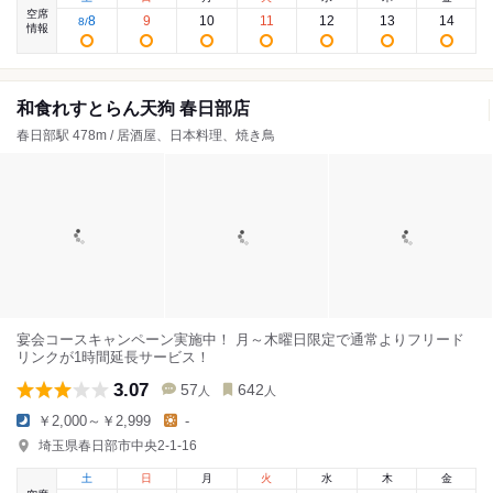
空席
8
9
10
11
12
13
14
8
/
情報
和食れすとらん天狗 春日部店
春日部駅 478m / 居酒屋、日本料理、焼き鳥
宴会コースキャンペーン実施中！ 月～木曜日限定で通常よりフリード
リンクが1時間延長サービス！
3.07
57
642
人
人
￥2,000～￥2,999
-
埼玉県春日部市中央2-1-16
土
日
月
火
水
木
金