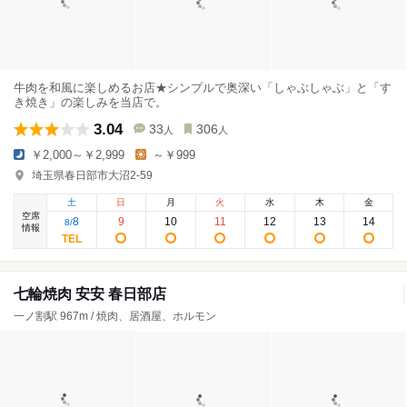
牛肉を和風に楽しめるお店★シンプルで奥深い「しゃぶしゃぶ」と「す
き焼き」の楽しみを当店で。
3.04
33
306
人
人
￥2,000～￥2,999
～￥999
埼玉県春日部市大沼2-59
土
日
月
火
水
木
金
空席
8
9
10
11
12
13
14
8
/
情報
七輪焼肉 安安 春日部店
一ノ割駅 967m / 焼肉、居酒屋、ホルモン