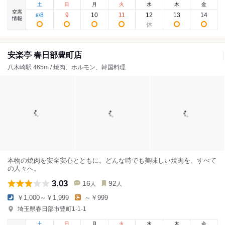
土
日
月
火
水
木
金
空席
8
9
10
11
12
13
14
8
/
情報
安楽亭 春日部豊町店
八木崎駅 465m / 焼肉、ホルモン、韓国料理
本物の焼肉を安全安心とともに。どんな時でも美味しい焼肉を、すべて
の人々へ。
3.03
16
92
人
人
￥1,000～￥1,999
～￥999
埼玉県春日部市豊町1-1-1
土
日
月
火
水
木
金