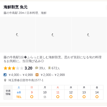
海鮮割烹 魚元
藤の牛島駅 20m / 日本料理、海鮮
藤の牛島駅1分◆ふらっと楽しむ海鮮割烹。思わず笑顔になる旬の料理
をお気軽に。当日飛び込み◎
3.20
39
672
人
人
￥4,000～￥4,999
￥2,000～￥2,999
埼玉県春日部市牛島1577-1
土
日
月
火
水
木
金
空席
8
9
10
11
12
13
14
8
/
情報