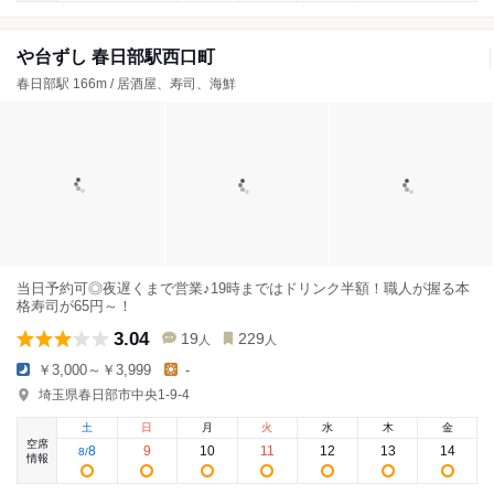
や台ずし 春日部駅西口町
春日部駅 166m / 居酒屋、寿司、海鮮
当日予約可◎夜遅くまで営業♪19時まではドリンク半額！職人が握る本
格寿司が65円～！
3.04
19
229
人
人
￥3,000～￥3,999
-
埼玉県春日部市中央1-9-4
土
日
月
火
水
木
金
空席
8
9
10
11
12
13
14
8
/
情報