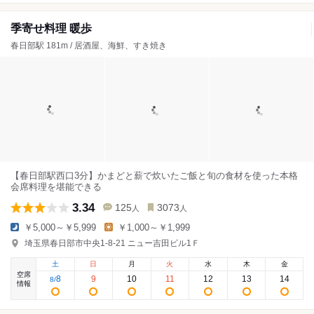
季寄せ料理 暖歩
春日部駅 181m / 居酒屋、海鮮、すき焼き
【春日部駅西口3分】かまどと薪で炊いたご飯と旬の食材を使った本格
会席料理を堪能できる
3.34
125
3073
人
人
￥5,000～￥5,999
￥1,000～￥1,999
埼玉県春日部市中央1-8-21 ニュー吉田ビル1Ｆ
土
日
月
火
水
木
金
空席
8
9
10
11
12
13
14
8
/
情報