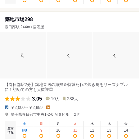
築地市場298
春日部駅 244m / 居酒屋
【春日部駅2分】築地直送の海鮮＆特製たれの焼き鳥をリーズナブル
に！初めての方も大歓迎◎
3.05
10
238
人
人
￥2,000～￥2,999
-
埼玉県春日部市中央1-2-6 Ｍ６ビル ２Ｆ
土
日
月
火
水
木
金
空席
8
9
10
11
12
13
14
8
/
情報