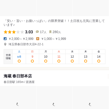
「安い・旨い・お腹いっぱい」の限界突破！！土日祝も元気に営業して
います♪
3.03
17
280
人
人
￥2,000～￥2,999
￥1,000～￥1,999
埼玉県春日部市大沼4-22-1
土
日
月
火
水
木
金
空席
8
9
10
11
12
13
14
8
/
情報
海蔵 春日部本店
春日部駅 165m / 居酒屋