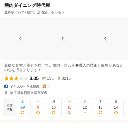
焼肉ダイニング時代屋
豊春駅 699m / 焼肉、居酒屋、ホルモン
新鮮な食材と幸せを届けて…焼肉一筋35年◆職人の技術と経験があなた
の心を揺さぶります！
3.05
13
321
人
人
￥4,000～￥4,999
-
埼玉県春日部市増富895
土
日
月
火
水
木
金
空席
8
9
10
11
12
13
14
8
/
情報