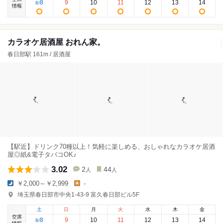
8
9
10
11
12
13
14
8
/
情報
カラオケ居酒屋 おれん家。
春日部駅 161m / 居酒屋
【駅近】ドリンク70種以上！気軽に楽しめる、おしゃれなカラオケ居酒
屋◎紙&電子タバコOK♪
3.02
2
44
人
人
￥2,000～￥2,999
-
埼玉県春日部市中央1-43-9 富久春日部ビル5F
土
日
月
火
水
木
金
空席
8
9
10
11
12
13
14
8
/