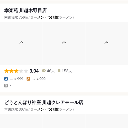
幸楽苑 川越木野目店
南古谷駅 756m /
ラーメン・つけ麺
(ラーメン)
3.04
46
158
人
人
～￥999
～￥999
-
どうとんぼり神座 川越クレアモール店
本川越駅 307m /
ラーメン・つけ麺
(ラーメン)