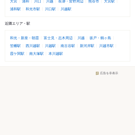
大宮
浦和
川口
川越
長瀞・皆野周辺
熊谷市
大宮駅
浦和駅
和光市駅
川口駅
川越駅
近隣エリア・駅
和光・新座・朝霞
富士見・志木周辺
川越
坂戸・鶴ヶ島
笠幡駅
西川越駅
川越駅
南古谷駅
新河岸駅
川越市駅
霞ケ関駅
南大塚駅
本川越駅
広告を非表示