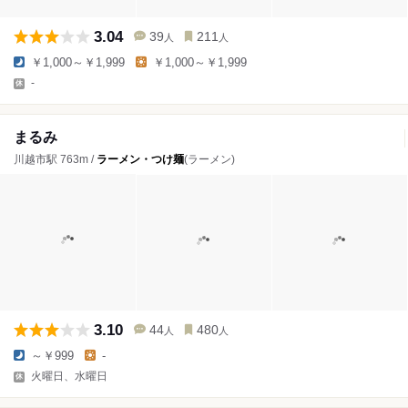
3.04
39
211
人
人
￥1,000～￥1,999
￥1,000～￥1,999
-
まるみ
川越市駅 763m /
ラーメン・つけ麺
(ラーメン)
3.10
44
480
人
人
～￥999
-
火曜日、水曜日