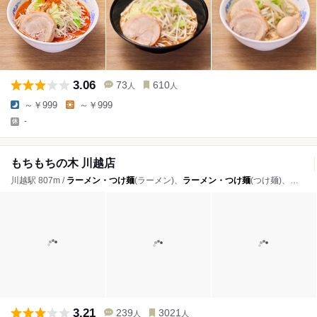
3.06
73
610
人
人
～￥999
～￥999
-
もちもちの木 川越店
川越駅 807m /
ラーメン・つけ麺
(ラーメン)、
ラーメン・つけ麺
(つけ麺)、餃子
3.21
239
3021
人
人