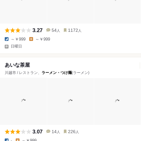
3.27
54
1172
人
人
～￥999
～￥999
日曜日
あいな茶屋
川越市 / レストラン、
ラーメン・つけ麺
(ラーメン)
3.07
14
226
人
人
-
～￥999