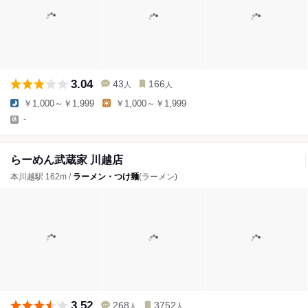
3.04
43
166
人
人
￥1,000～￥1,999
￥1,000～￥1,999
-
らーめん武蔵家 川越店
本川越駅 162m /
ラーメン・つけ麺
(ラーメン)
3.52
268
3752
人
人