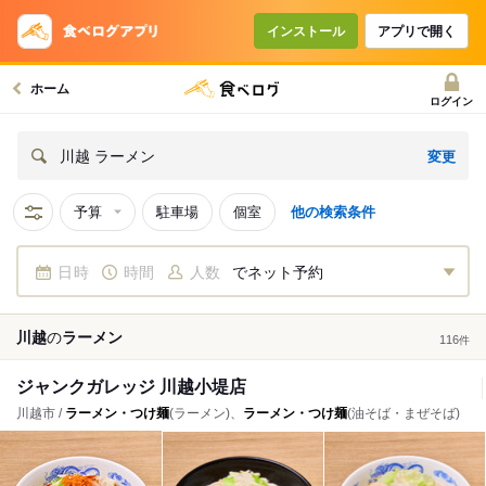
インストール
アプリで開く
ホーム
ログイン
変更
川越 ラーメン
予算
駐車場
個室
他の検索条件
日時
時間
人数
でネット予約
川越
の
ラーメン
116
件
ジャンクガレッジ 川越小堤店
川越市 /
ラーメン・つけ麺
(ラーメン)、
ラーメン・つけ麺
(油そば・まぜそば)