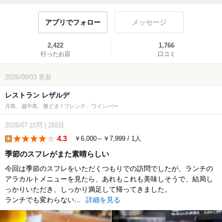
アプリでフォロー
メッセージ
2,422
1,766
行ったお店
口コミ
2026/08/03
更新
レストラン レザルデ
月島、越中島、勝どき / フレンチ、ワインバー
2026/07
訪問
|
2回目
4.3
￥6,000～￥7,999 / 1人
lunch
季節のスフレがまた素晴らしい
今回は季節のスフレをいただくつもりでの訪問でしたが、ランチの
アラカルトメニューを見たら、あれもこれも美味しそうで、結局し
っかりいただき、しっかり満足して帰ってきました。
ランチでも変わらない...
詳細を見る