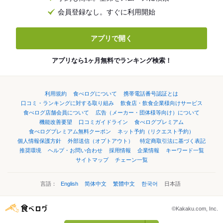
会員登録なし。すぐに利用開始
アプリで開く
アプリなら1ヶ月無料でランキング検索！
利用規約
食べログについて
携帯電話番号認証とは
口コミ・ランキングに対する取り組み
飲食店・飲食企業様向けサービス
食べログ店舗会員について
広告（メーカー・団体様等向け）について
機能改善要望
口コミガイドライン
食べログプレミアム
食べログプレミアム無料クーポン
ネット予約（リクエスト予約）
個人情報保護方針
外部送信（オプトアウト）
特定商取引法に基づく表記
推奨環境
ヘルプ・お問い合わせ
採用情報
企業情報
キーワード一覧
サイトマップ
チェーン一覧
言語：
English
简体中文
繁體中文
한국어
日本語
©Kakaku.com, Inc.