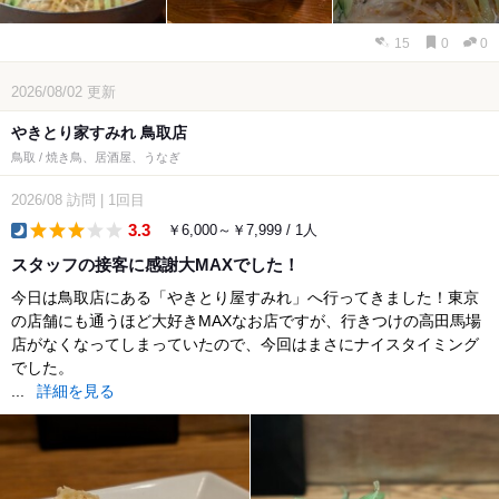
15
0
0
2026/08/02
更新
やきとり家すみれ 鳥取店
鳥取 / 焼き鳥、居酒屋、うなぎ
2026/08
訪問
|
1回目
3.3
￥6,000～￥7,999 / 1人
dinner
スタッフの接客に感謝大MAXでした！
今日は鳥取店にある「やきとり屋すみれ」へ行ってきました！東京
の店舗にも通うほど大好きMAXなお店ですが、行きつけの高田馬場
店がなくなってしまっていたので、今回はまさにナイスタイミング
でした。
...
詳細を見る