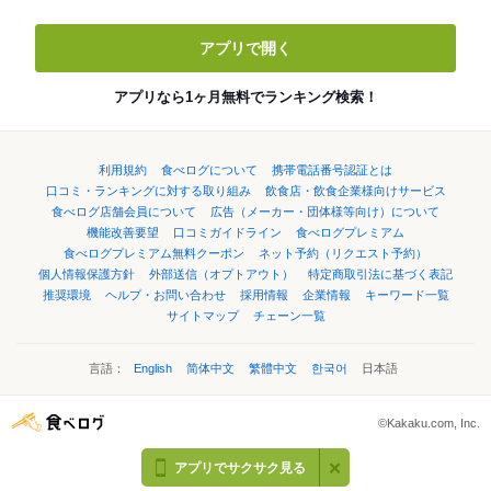
アプリで開く
アプリなら1ヶ月無料でランキング検索！
利用規約
食べログについて
携帯電話番号認証とは
口コミ・ランキングに対する取り組み
飲食店・飲食企業様向けサービス
食べログ店舗会員について
広告（メーカー・団体様等向け）について
機能改善要望
口コミガイドライン
食べログプレミアム
食べログプレミアム無料クーポン
ネット予約（リクエスト予約）
個人情報保護方針
外部送信（オプトアウト）
特定商取引法に基づく表記
推奨環境
ヘルプ・お問い合わせ
採用情報
企業情報
キーワード一覧
サイトマップ
チェーン一覧
言語：
English
简体中文
繁體中文
한국어
日本語
©Kakaku.com, Inc.
アプリでサクサク見る