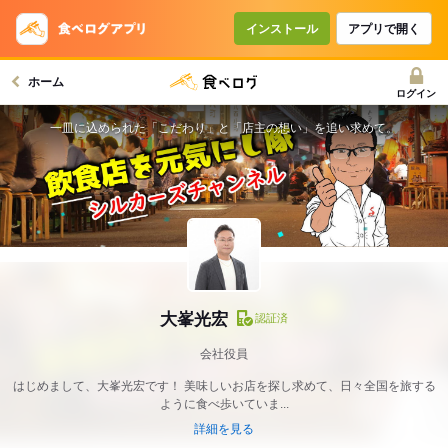
インストール
アプリで開く
ホーム
ログイン
一皿に込められた「こだわり」と「店主の想い」を追い求めて。
大峯光宏
認証済
会社役員
はじめまして、大峯光宏です！ 美味しいお店を探し求めて、日々全国を旅する
ように食べ歩いていま...
詳細を見る