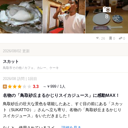
8
26
0
0
2026/08/02
更新
スカット
鳥取市その他 / カフェ、カレー、ケーキ
2026/08
訪問
|
1回目
3.3
～￥999 / 1人
lunch
名物の「鳥取砂丘まるかじりスイカジュース」に感動MAX！
鳥取砂丘の壮大な景色を堪能したあと、すぐ目の前にある「スカッ
ト（SUKATTO）」さんへ立ち寄り、名物の「鳥取砂丘まるかじり
スイカジュース」をいただきました！
​なんと、使用されているスイ...
詳細を見る