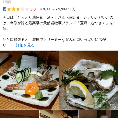
1回目
3.3
￥8,000～￥9,999 / 1人
dinner
今日は「とっとり地魚菜 酒へ」さんへ伺いました。いただいたの
は、鳥取が誇る最高級の天然岩牡蠣ブランド「夏輝（なつき）」を2
個。
ひと口頬張ると、濃厚でクリーミーな旨みが口いっぱいに広が
り、...
詳細を見る