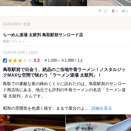
23
0
0
2026/08/01
更新
らーめん道場 太鼓判 鳥取駅前サンロード店
鳥取 / ラーメン
2026/08
訪問
|
1回目
3.3
￥1,000～￥1,999 / 1人
dinner
鳥取駅前で出会う、絶品のご当地牛骨ラーメン！ノスタルジッ
クMAXな空間で味わう「ラーメン道場 太鼓判」！
​鳥取での素敵な夜の締めくくりに訪れたのは、鳥取駅前のサンロー
ド商店街にある、地元でも評判の牛骨ラーメンの名店「ラーメン道
場 太鼓判」さんです。
​昭和の雰囲気を色濃く残す、まるで屋台のよ...
詳細を見る