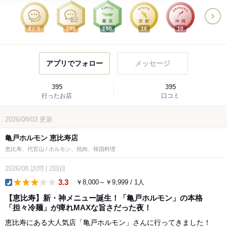
8
300
150
10
10
か月
アプリでフォロー
メッセージ
395
395
行ったお店
口コミ
2026/08/03
更新
亀戸ホルモン 恵比寿店
恵比寿、代官山 / ホルモン、焼肉、韓国料理
2026/08
訪問
|
2回目
3.3
￥8,000～￥9,999 / 1人
dinner
【恵比寿】新・神メニュー誕生！「亀戸ホルモン」の本格
「担々冷麺」が痺れMAXな旨さだった夜！
​恵比寿にある大人気店「亀戸ホルモン」さんに行ってきました！