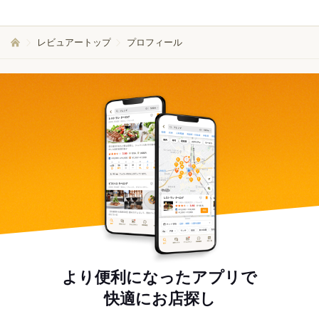
レビュアートップ
プロフィール
より便利になったアプリで
快適にお店探し