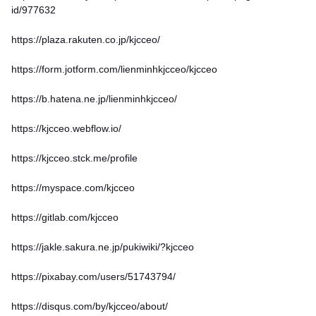
id/977632
https://plaza.rakuten.co.jp/kjcceo/
https://form.jotform.com/lienminhkjcceo/kjcceo
https://b.hatena.ne.jp/lienminhkjcceo/
https://kjcceo.webflow.io/
https://kjcceo.stck.me/profile
https://myspace.com/kjcceo
https://gitlab.com/kjcceo
https://jakle.sakura.ne.jp/pukiwiki/?kjcceo
https://pixabay.com/users/51743794/
https://disqus.com/by/kjcceo/about/