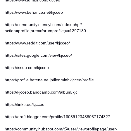
https://www.tumblr.com/kjcceo
https://www.behance.net/kjcceo
https://community.stencyl.com/index.php?
action=profile;area=forumprofile;u=1297180
https://www.reddit.com/user/kjcceo/
https://sites.google.com/view/kjcceo/
https://issuu.com/kjcceo
https://profile.hatena.ne.jp/lienminhkjcceo/profile
https://kjcceo.bandcamp.com/album/kjc
https://linktr.ee/kjcceo
https://draft.blogger.com/profile/16039123488067174327
https://community.hubspot.com/t5/user/viewprofilepage/user-