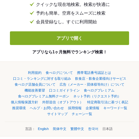
クイックな現在地検索。検索が快適に
予約も簡単。空席をスムーズに検索
会員登録なし。すぐに利用開始
アプリで開く
アプリなら1ヶ月無料でランキング検索！
利用規約
食べログについて
携帯電話番号認証とは
口コミ・ランキングに対する取り組み
飲食店・飲食企業様向けサービス
食べログ店舗会員について
広告（メーカー・団体様等向け）について
機能改善要望
口コミガイドライン
食べログプレミアム
食べログプレミアム無料クーポン
ネット予約（リクエスト予約）
個人情報保護方針
外部送信（オプトアウト）
特定商取引法に基づく表記
推奨環境
ヘルプ・お問い合わせ
採用情報
企業情報
キーワード一覧
サイトマップ
チェーン一覧
言語：
English
简体中文
繁體中文
한국어
日本語