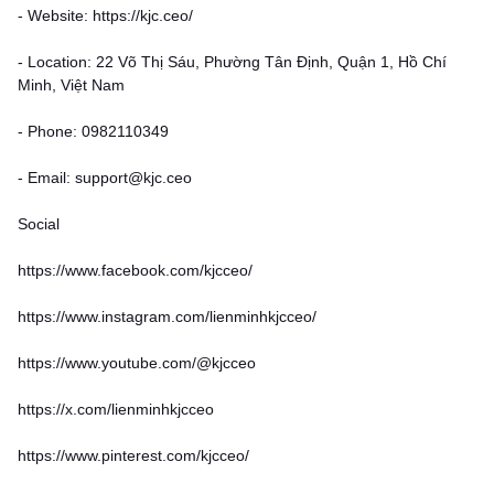
- Website: https://kjc.ceo/
- Location: 22 Võ Thị Sáu, Phường Tân Định, Quận 1, Hồ Chí
Minh, Việt Nam
- Phone: 0982110349
- Email: support@kjc.ceo
Social
https://www.facebook.com/kjcceo/
https://www.instagram.com/lienminhkjcceo/
https://www.youtube.com/@kjcceo
https://x.com/lienminhkjcceo
https://www.pinterest.com/kjcceo/