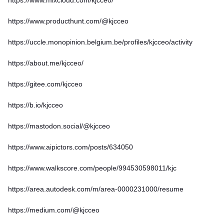
https://www.mixcloud.com/kjcceo/
https://www.producthunt.com/@kjcceo
https://uccle.monopinion.belgium.be/profiles/kjcceo/activity
https://about.me/kjcceo/
https://gitee.com/kjcceo
https://b.io/kjcceo
https://mastodon.social/@kjcceo
https://www.aipictors.com/posts/634050
https://www.walkscore.com/people/994530598011/kjc
https://area.autodesk.com/m/area-0000231000/resume
https://medium.com/@kjcceo