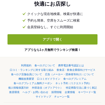
快適にお店探し
クイックな現在地検索。検索が快適に
予約も簡単。空席をスムーズに検索
会員登録なし。すぐに利用開始
アプリで開く
アプリなら1ヶ月無料でランキング検索！
利用規約
食べログについて
携帯電話番号認証とは
口コミ・ランキングに対する取り組み
飲食店・飲食企業様向けサービス
食べログ店舗会員について
広告（メーカー・団体様等向け）について
機能改善要望
口コミガイドライン
食べログプレミアム
食べログプレミアム無料クーポン
ネット予約（リクエスト予約）
個人情報保護方針
外部送信（オプトアウト）
特定商取引法に基づく表記
推奨環境
ヘルプ・お問い合わせ
採用情報
企業情報
キーワード一覧
サイトマップ
チェーン一覧